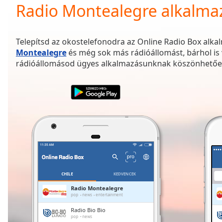
Current
Radio Montealegre alkalma
Time
0:00
/
Duration
-:-
Telepítsd az okostelefonodra az Online Radio Box alkal
Loaded
:
Montealegre
és még sok más rádióállomást, bárhol is
0.00%
rádióállomásod ügyes alkalmazásunknak köszönhetőe
0:00
Stream
Type
LIVE
Seek to
live,
currently
behind
live
LIVE
Remaining
Time
-
-:-
CHILE
KEDVENCEK
1x
Radio Montealegre
pop
news
entertainment
Playback
Rate
Radio Bio Bio
pop
news