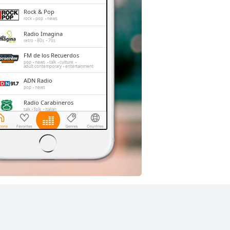
Rock & Pop
rock
pop
news
Radio Imagina
retro
80s
70s
FM de los Recuerdos
pop
news
talk
culture
adult contemporary
entertainment
ADN Radio
pop
news
Radio Carabineros
talk
folk
italian
Radio Corazón
pop
Play FM
pop
news
talk