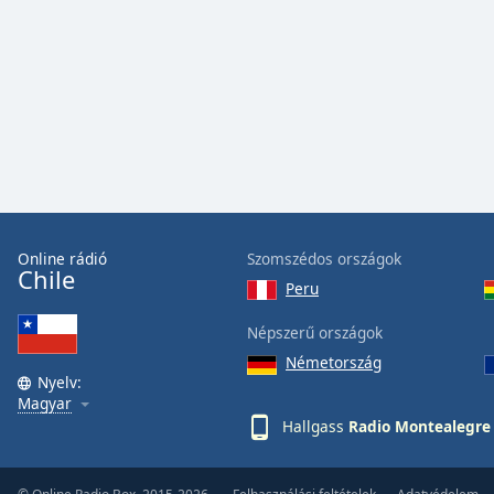
Audio
Track
Picture-
in-
Picture
Fullscreen
This
is
a
modal
window.
Online rádió
Szomszédos országok
Chile
Peru
Beginning
of
Népszerű országok
dialog
Németország
window.
Nyelv:
Escape
Magyar
will
Hallgass
Radio Montealegre
cancel
and
close