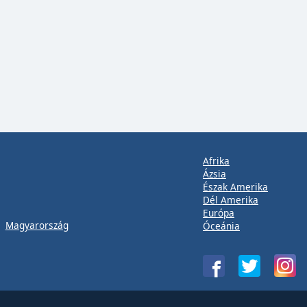
Afrika
Ázsia
Észak Amerika
Dél Amerika
Európa
Magyarország
Óceánia