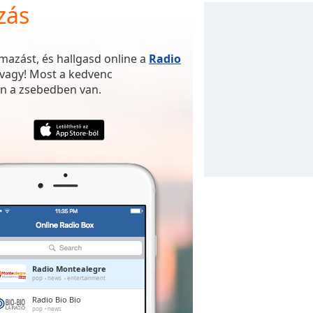
zás
mazást, és hallgasd online a
Radio
 vagy! Most a kedvenc
n a zsebedben van.
Radio Montealegre
pop
news
entertainment
Radio Bio Bio
pop
news