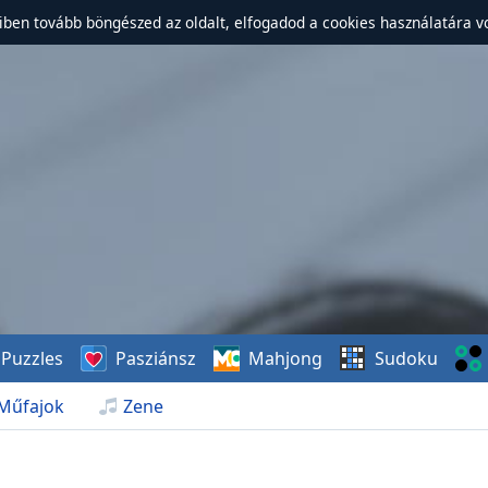
ben tovább böngészed az oldalt, elfogadod a cookies használatára v
Puzzles
Pasziánsz
Mahjong
Sudoku
Műfajok
Zene