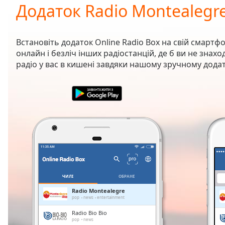
Current
Додаток Radio Montealegr
Time
0:00
/
Duration
-:-
Встановіть додаток Online Radio Box на свій смартфо
Loaded
:
онлайн і безліч інших радіостанцій, де б ви не зна
0.00%
радіо у вас в кишені завдяки нашому зручному додат
0:00
Stream
Type
LIVE
Seek to
live,
currently
behind
live
LIVE
Remaining
Time
-
-:-
ЧИЛІ
ОБРАНЕ
1x
Radio Montealegre
pop
news
entertainment
Playback
Rate
Radio Bio Bio
pop
news