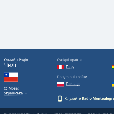
Audio
Track
Picture-
in-
Picture
Fullscreen
This
is
a
modal
window.
Онлайн Радіо
Сусідні країни
Чилі
Перу
Beginning
of
Популярні країни
dialog
Польща
window.
Мова:
Escape
Українська
will
Слухайте
Radio Montealegr
cancel
and
close