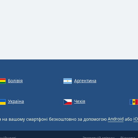
Болівія
Аргентина
Україна
Чехія
e
на вашому смартфоні безкоштовно за допомогою
Android
або
iO