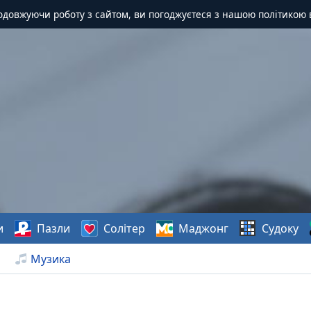
одовжуючи роботу з сайтом, ви погоджуєтеся з нашою політикою 
и
Пазли
Солітер
Маджонг
Судоку
Музика