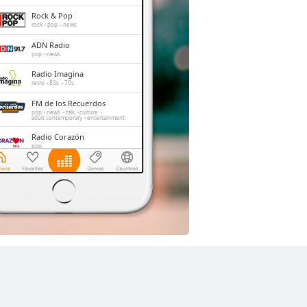
Rock & Pop
rock
pop
news
ADN Radio
pop
news
Radio Imagina
retro
80s
70s
FM de los Recuerdos
pop
news
talk
culture
adult contemporary
entertainment
Radio Corazón
pop
Radio Cooperativa
pop
news
Radio Carabineros
talk
folk
italian