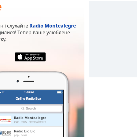
e
н і слухайте
Radio Montealegre
ходилися! Тепер ваше улюблене
ку.
Radio Montealegre
pop
news
entertainment
Radio Bio Bio
pop
news