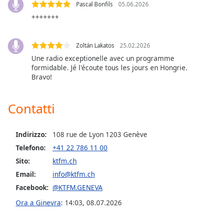
opens
Pascal Bonfils
05.06.2026
subtitles
+++++++
settings
dialog
subtitles
Zoltán Lakatos
25.02.2026
off
,
Une radio exceptionelle avec un programme
selected
formidable. Jé l'écoute tous les jours en Hongrie.
Bravo!
Audio
Track
Contatti
Picture-
in-
Picture
Indirizzo:
108 rue de Lyon 1203 Genève
Fullscreen
This
Telefono:
+41 22 786 11 00
is
Sito:
ktfm.ch
a
Email:
info@ktfm.ch
modal
Facebook:
@KTFM.GENEVA
window.
Ora a Ginevra
:
14:03
,
08.07.2026
Beginning