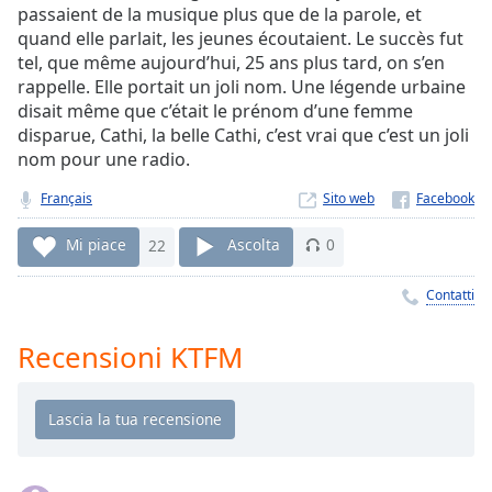
Remaining
passaient de la musique plus que de la parole, et
Time
-
quand elle parlait, les jeunes écoutaient. Le succès fut
-:-
tel, que même aujourd’hui, 25 ans plus tard, on s’en
rappelle. Elle portait un joli nom. Une légende urbaine
1x
disait même que c’était le prénom d’une femme
Playback
disparue, Cathi, la belle Cathi, c’est vrai que c’est un joli
Rate
nom pour une radio.
Chapters
Français
Sito web
Chapters
Mi piace
22
Ascolta
0
Descriptions
Contatti
descriptions
off
,
Recensioni KTFM
selected
Subtitles
subtitles
settings
,