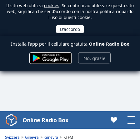
Il sito web utilizza
cookies
. Se continui ad utilizzare questo sito
web, significa che sei d’accordo con la nostra politica riguardo
l’uso di questi cookie.
Installa l’app per il cellulare gratuita
Online Radio Box
No, grazie
Online Radio Box
Video
Player
is
Svizzera
Ginevra
Ginevra
KTFM