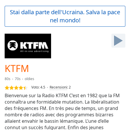
loading.
Play
Stai dalla parte dell'Ucraina. Salva la pace
Video
nel mondo!
Play
Skip
Backward
Skip
Forward
Mute
Current
Time
0:00
KTFM
/
Duration
-:-
80s
70s
oldies
Loaded
:
0.00%
Voto:
4.5
Recensioni
:
2
Stream
Bienvenue sur la Radio KTFM C’est en 1982 que la FM
Type
LIVE
connaîtra une formidable mutation. La libéralisation
Seek to
des fréquences FM. En très peu de temps, un grand
live,
nombre de radios avec des programmes bizarres
currently
allaient envahir le bassin lémanique. L’une d’elle
behind
live
LIVE
connut un succès fulgurant. Enfin des jeunes