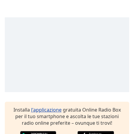
of
dialog
window.
Escape
will
cancel
and
close
the
window.
Text
Color
Opacity
Installa
l'applicazione
gratuita Online Radio Box
per il tuo smartphone e ascolta le tue stazioni
Text
radio online preferite – ovunque ti trovi!
Background
Color