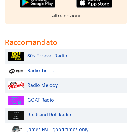
Opacity
altre opzioni
Caption
Area
Raccomandato
Background
Color
80s Forever Radio
Opacity
Radio Ticino
Font
Radio Melody
Size
GOAT Radio
Text
Edge
Rock and Roll Radio
Style
James FM - good times only