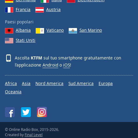
Francia
Austria
Paesi popolari
Albania
Vaticano
San Marino
Stati Uniti
Ascolta
KTFM
sul tuo smartphone gratuitamente con
l’applicazione
Android
o
iOS
!
Africa
Asia
Nord America
Sud America
Europa
Oceania
© Online Radio Box, 2015-2026.
Created by
Final Level