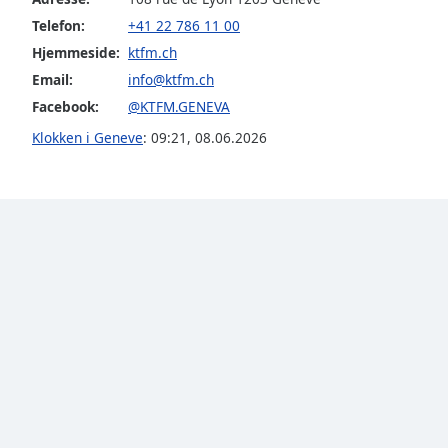
Audio
Telefon:
+41 22 786 11 00
Track
Hjemmeside:
ktfm.ch
Picture-
Email:
info@ktfm.ch
in-
Picture
Facebook:
@KTFM.GENEVA
Fullscreen
This
Klokken i Geneve
:
09:21
,
08.06.2026
is
a
modal
window.
Beginning
of
dialog
window.
Escape
will
cancel
and
close