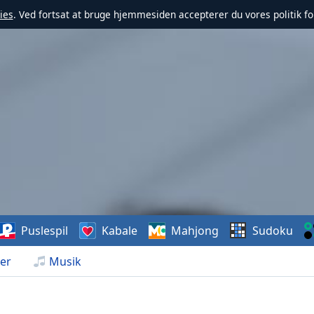
ies
. Ved fortsat at bruge hjemmesiden accepterer du vores politik fo
Puslespil
Kabale
Mahjong
Sudoku
er
Musik