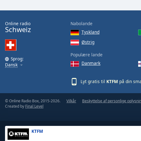
the
window.
Online radio
Nabolande
Text
Schweiz
Tyskland
Color
Østrig
Opacity
Populære lande
Sprog:
Danmark
Dansk
Text
Background
Lyt gratis til
KTFM
på din sma
Color
© Online Radio Box, 2015-2026.
Vilkår
Beskyttelse af personlige oplysni
Opacity
Created by
Final Level
Caption
Area
KTFM
Background