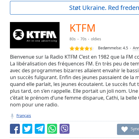
Current
Støt Ukraine. Red freden
Time
0:00
/
Duration
-:-
KTFM
Loaded
:
0.00%
80s
70s
oldies
0:00
Bedømmelse:
4.5
Anm
Stream
Type
Bienvenue sur la Radio KTFM C’est en 1982 que la FM c
LIVE
La libéralisation des fréquences FM. En très peu de t
Seek to
live,
avec des programmes bizarres allaient envahir le bassi
currently
un succès fulgurant. Enfin des jeunes passaient de la m
behind
live
LIVE
quand elle parlait, les jeunes écoutaient. Le succès fut
Remaining
plus tard, on s’en rappelle. Elle portait un joli nom. 
Time
-
c’était le prénom d’une femme disparue, Cathi, la belle Ca
-:-
nom pour une radio.
Français
1x
Playback
Syn
Rate