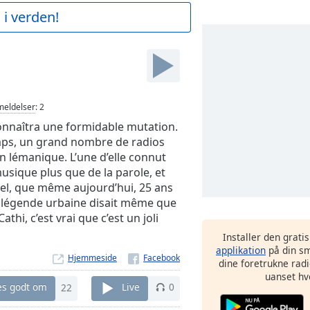
 i verden!
eldelser
:
2
onnaîtra une formidable mutation.
emps, un grand nombre de radios
n lémanique. L’une d’elle connut
usique plus que de la parole, et
 tel, que même aujourd’hui, 25 ans
Une légende urbaine disait même que
thi, c’est vrai que c’est un joli
Installer den grati
applikation
på din sm
Hjemmeside
dine foretrukne radi
uanset hv
es godt om
22
Live
0