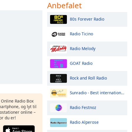
Anbefalet
80s Forever Radio
Radio Ticino
Radio Melody
GOAT Radio
Rock and Roll Radio
Sunradio - Best international Music
s Online Radio Box
artphone, og lyt til
Radio Festnoz
ostationer online –
or du er!
Radio Alperose