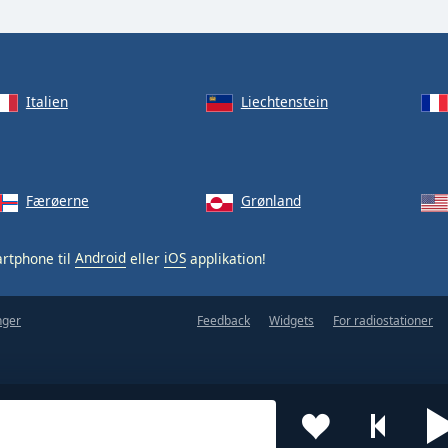
Italien
Liechtenstein
Færøerne
Grønland
rtphone til
Android
eller
iOS
applikation!
nger
Feedback
Widgets
For radiostationer