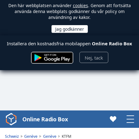
Den här webbplatsen använder
cookies
. Genom att fortsätta
använda denna webbplats godkänner du vår policy om
användning av kakor.
Installera den kostnadsfria mobilappen
Online Radio Box
Nej, tack
Online Radio Box
Video
Player
is
Schweiz
Genève
Genève
KTFM