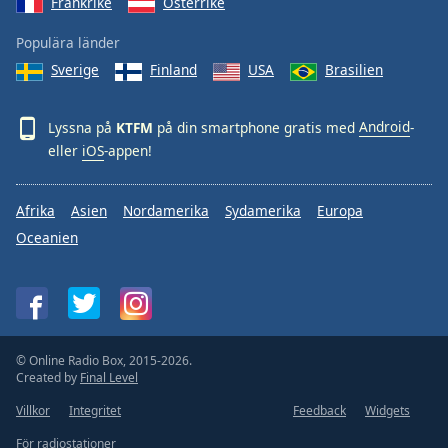
Frankrike
Österrike
Populära länder
Sverige
Finland
USA
Brasilien
Lyssna på
KTFM
på din smartphone gratis med
Android
-
eller
iOS
-appen!
Afrika
Asien
Nordamerika
Sydamerika
Europa
Oceanien
© Online Radio Box, 2015-2026.
Created by
Final Level
Villkor
Integritet
Feedback
Widgets
För radiostationer