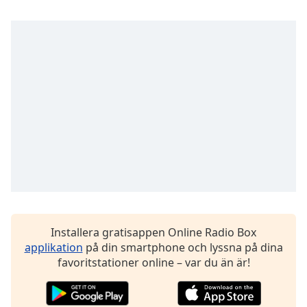
of
dialog
window.
Escape
will
cancel
and
close
the
window.
Text
Color
Opacity
Installera gratisappen Online Radio Box
applikation
på din smartphone och lyssna på dina
favoritstationer online – var du än är!
Text
Background
Color