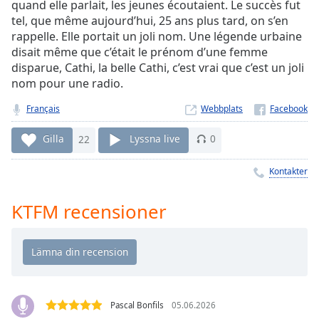
Remaining
quand elle parlait, les jeunes écoutaient. Le succès fut
Time
-
tel, que même aujourd’hui, 25 ans plus tard, on s’en
-:-
rappelle. Elle portait un joli nom. Une légende urbaine
disait même que c’était le prénom d’une femme
1x
disparue, Cathi, la belle Cathi, c’est vrai que c’est un joli
nom pour une radio.
Playback
Rate
Français
Webbplats
Chapters
Gilla
22
Lyssna live
0
Chapters
Kontakter
Descriptions
descriptions
KTFM recensioner
off
,
selected
Subtitles
subtitles
settings
,
Pascal Bonfils
05.06.2026