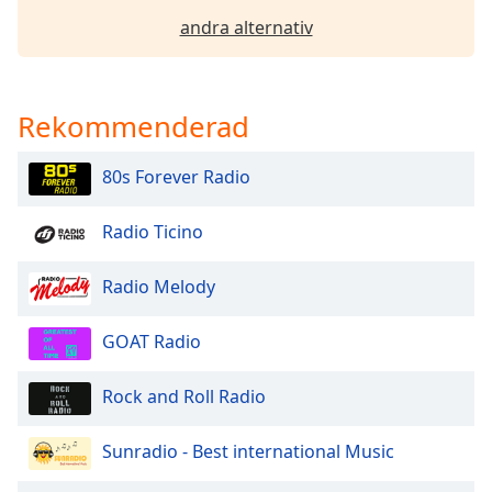
andra alternativ
Opacity
Caption
Rekommenderad
Area
Background
80s Forever Radio
Color
Radio Ticino
Opacity
Radio Melody
Font
Size
GOAT Radio
Rock and Roll Radio
Text
Edge
Style
Sunradio - Best international Music