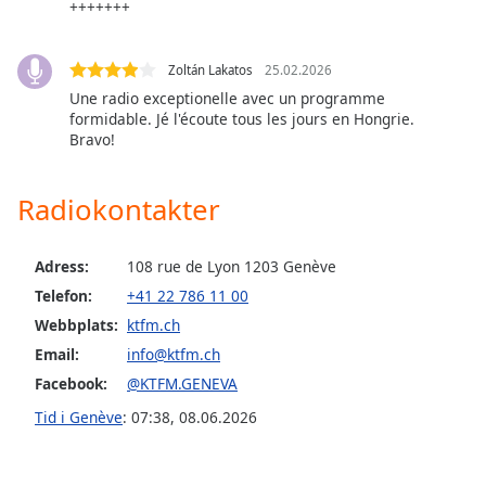
opens
+++++++
subtitles
settings
dialog
Zoltán Lakatos
25.02.2026
subtitles
Une radio exceptionelle avec un programme
off
,
formidable. Jé l'écoute tous les jours en Hongrie.
Bravo!
selected
Audio
Radiokontakter
Track
Picture-
in-
Adress:
108 rue de Lyon 1203 Genève
Picture
Telefon:
+41 22 786 11 00
Fullscreen
This
Webbplats:
ktfm.ch
is
Email:
info@ktfm.ch
a
Facebook:
@KTFM.GENEVA
modal
Tid i Genève
:
07:38
,
08.06.2026
window.
Beginning