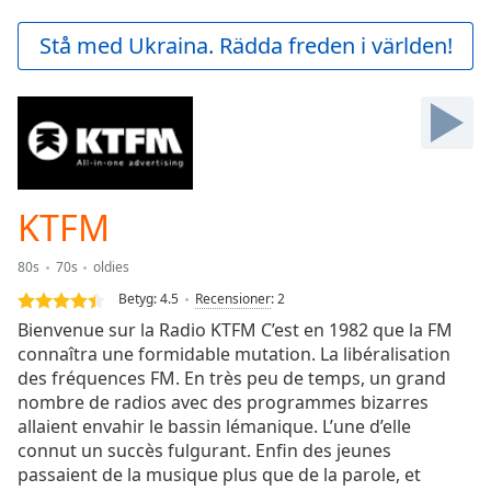
loading.
Play
Stå med Ukraina. Rädda freden i världen!
Video
Play
Skip
Backward
Skip
Forward
Mute
Current
KTFM
Time
0:00
/
80s
70s
oldies
Duration
-:-
Betyg:
4.5
Recensioner
:
2
Loaded
:
Bienvenue sur la Radio KTFM C’est en 1982 que la FM
0.00%
connaîtra une formidable mutation. La libéralisation
Stream
des fréquences FM. En très peu de temps, un grand
Type
LIVE
nombre de radios avec des programmes bizarres
Seek to
live,
allaient envahir le bassin lémanique. L’une d’elle
currently
connut un succès fulgurant. Enfin des jeunes
behind
live
passaient de la musique plus que de la parole, et
LIVE