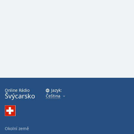
Online Rádio
Jazyk:
Švýcarsko
Čeština
Okolní země