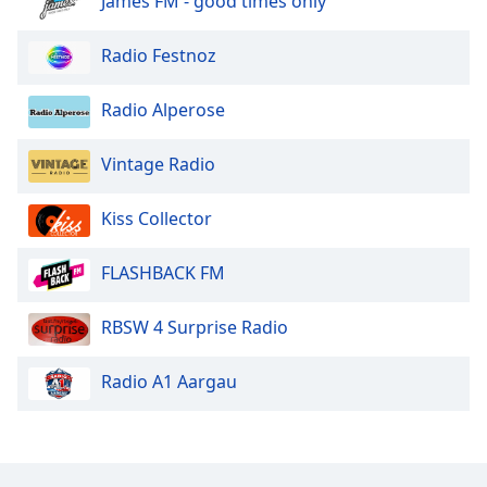
James FM - good times only
Font
Radio Festnoz
Family
Radio Alperose
Reset
Done
Vintage Radio
Close
Modal
Dialog
Kiss Collector
End
of
FLASHBACK FM
dialog
window.
RBSW 4 Surprise Radio
Radio A1 Aargau