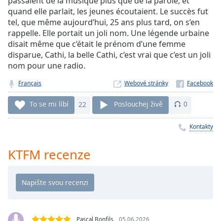
passaient de la musique plus que de la parole, et
Remaining
quand elle parlait, les jeunes écoutaient. Le succès fut
Time
-
tel, que même aujourd’hui, 25 ans plus tard, on s’en
-:-
rappelle. Elle portait un joli nom. Une légende urbaine
disait même que c’était le prénom d’une femme
1x
disparue, Cathi, la belle Cathi, c’est vrai que c’est un joli
nom pour une radio.
Playback
Rate
Français
Webové stránky
Chapters
To se mi líbí
22
Poslouchej živě
0
Chapters
Kontakty
Descriptions
descriptions
KTFM recenze
off
,
selected
Subtitles
subtitles
settings
,
Pascal Bonfils
05.06.2026