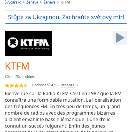
is
Švýcarsko
Ženeva
Ženeva
KTFM
loading.
Play
Stůjte za Ukrajinou. Zachraňte světový mír!
Video
Play
Skip
Backward
Skip
Forward
Mute
Current
KTFM
Time
0:00
/
80s
70s
oldies
Duration
-:-
Hodnocení:
4.5
Recenze
:
2
Loaded
:
Bienvenue sur la Radio KTFM C’est en 1982 que la FM
0.00%
connaîtra une formidable mutation. La libéralisation
Stream
des fréquences FM. En très peu de temps, un grand
Type
LIVE
nombre de radios avec des programmes bizarres
Seek to
live,
allaient envahir le bassin lémanique. L’une d’elle
currently
connut un succès fulgurant. Enfin des jeunes
behind
live
LIVE