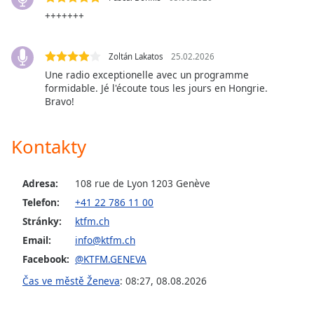
opens
+++++++
subtitles
settings
dialog
Zoltán Lakatos
25.02.2026
subtitles
Une radio exceptionelle avec un programme
off
,
formidable. Jé l'écoute tous les jours en Hongrie.
Bravo!
selected
Audio
Kontakty
Track
Picture-
in-
Adresa:
108 rue de Lyon 1203 Genève
Picture
Telefon:
+41 22 786 11 00
Fullscreen
This
Stránky:
ktfm.ch
is
Email:
info@ktfm.ch
a
Facebook:
@KTFM.GENEVA
modal
Čas ve městě Ženeva
:
08:27
,
08.08.2026
window.