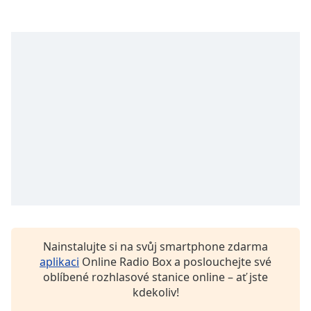
Beginning
of
dialog
window.
Escape
will
cancel
and
close
the
window.
Text
Color
Opacity
Nainstalujte si na svůj smartphone zdarma
aplikaci
Online Radio Box a poslouchejte své
oblíbené rozhlasové stanice online – ať jste
Text
kdekoliv!
Background