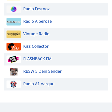
Font
Radio Festnoz
Family
Radio Alperose
Reset
Done
Vintage Radio
Close
Modal
Dialog
Kiss Collector
End
of
FLASHBACK FM
dialog
window.
RBSW 5 Dein Sender
Radio A1 Aargau