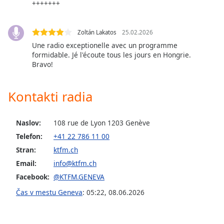
opens
+++++++
subtitles
settings
dialog
Zoltán Lakatos
25.02.2026
subtitles
Une radio exceptionelle avec un programme
off
,
formidable. Jé l'écoute tous les jours en Hongrie.
Bravo!
selected
Audio
Kontakti radia
Track
Picture-
in-
Naslov:
108 rue de Lyon 1203 Genève
Picture
Telefon:
+41 22 786 11 00
Fullscreen
This
Stran:
ktfm.ch
is
Email:
info@ktfm.ch
a
Facebook:
@KTFM.GENEVA
modal
Čas v mestu Geneva
:
05:22
,
08.06.2026
window.
Beginning