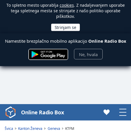
To spletno mesto uporablja
cookies
. Z nadaljevanjem uporabe
tega spletnega mesta se strinjate z našo politiko uporabe
piškotkov.
Namestite brezplačno mobilno aplikacijo
Online Radio Box
Ne, hvala
Online Radio Box
Video
Player
is
Švica
Kanton Ženeva
Geneva
KTFM