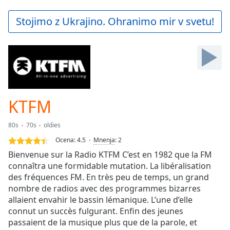
loading.
Play
Stojimo z Ukrajino. Ohranimo mir v svetu!
Video
Play
Skip
Backward
Skip
Forward
Mute
Current
KTFM
Time
0:00
/
80s
70s
oldies
Duration
-:-
Ocena:
4.5
Mnenja
:
2
Loaded
:
Bienvenue sur la Radio KTFM C’est en 1982 que la FM
0.00%
connaîtra une formidable mutation. La libéralisation
Stream
des fréquences FM. En très peu de temps, un grand
Type
LIVE
nombre de radios avec des programmes bizarres
Seek to
live,
allaient envahir le bassin lémanique. L’une d’elle
currently
connut un succès fulgurant. Enfin des jeunes
behind
live
passaient de la musique plus que de la parole, et
LIVE