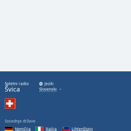
Spletni radio
Jezik:
Švica
Slovenski
Sosednje države
Nemčija
Italija
Lihtenštajn