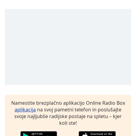
of
dialog
window.
Escape
will
cancel
and
close
the
window.
Text
Color
Opacity
Namestite brezplačno aplikacijo Online Radio Box
aplikacija
na svoj pametni telefon in poslušajte
svoje najljubše radijske postaje na spletu – kjer
Text
koli ste!
Background
Color