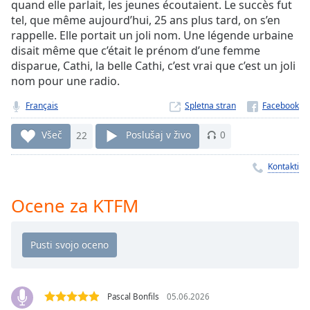
Remaining
quand elle parlait, les jeunes écoutaient. Le succès fut
Time
-
tel, que même aujourd’hui, 25 ans plus tard, on s’en
-:-
rappelle. Elle portait un joli nom. Une légende urbaine
disait même que c’était le prénom d’une femme
1x
disparue, Cathi, la belle Cathi, c’est vrai que c’est un joli
nom pour une radio.
Playback
Rate
Français
Spletna stran
Chapters
Všeč
22
Poslušaj v živo
0
Chapters
Kontakti
Descriptions
descriptions
Ocene za KTFM
off
,
selected
Subtitles
subtitles
settings
,
Pascal Bonfils
05.06.2026