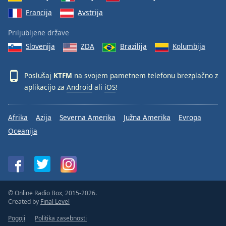
Francija
Avstrija
Priljubljene države
Slovenija
ZDA
Brazilija
Kolumbija
Poslušaj
KTFM
na svojem pametnem telefonu brezplačno z
aplikacijo za
Android
ali
iOS
!
Afrika
Azija
Severna Amerika
Južna Amerika
Evropa
Oceanija
© Online Radio Box, 2015-2026.
Created by
Final Level
Pogoji
Politika zasebnosti