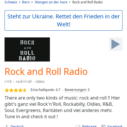
is
Schweiz
Bern
Wangen an der Aare
Rock and Roll Radio
loading.
Play
Steht zur Ukraine. Rettet den Frieden in der
Video
Welt!
Play
Skip
Backward
Skip
Forward
Mute
Current
Time
0:00
Rock and Roll Radio
/
Duration
-:-
r'n'b
rock'n'roll
oldies
Loaded
:
0.00%
Einschaltquote:
4.7
Bewertungen
:
3
Stream
There are only two kinds of music: rock and roll !! Hier
Type
LIVE
gibt's ganz viel Rock'n'Roll, Rockabilly, Oldies, R&B,
Seek to
Soul, Evergreens, Raritäten und viel anderes mehr.
live,
Tune in and check it out !
currently
behind
live
LIVE
Deutsch
Webseite