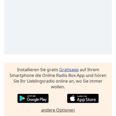
Font
Family
Reset
Done
Close
Modal
Dialog
End
of
dialog
Installieren Sie gratis
Gratisapp
auf Ihrem
window.
Smartphone die Online Radio Box-App und hören
Sie Ihr Lieblingsradio online an, wo Sie immer
wollen.
andere Optionen