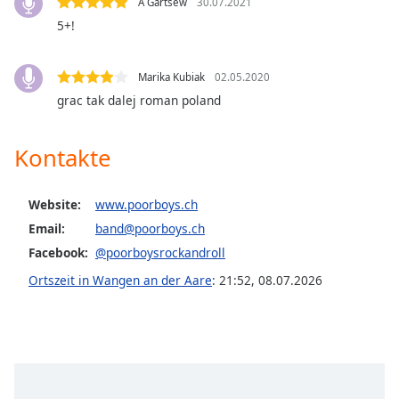
Color
A Gartsew
30.07.2021
5+!
Opacity
Marika Kubiak
02.05.2020
grac tak dalej roman poland
Caption
Area
Background
Kontakte
Color
Website:
www.poorboys.ch
Opacity
Email:
band@poorboys.ch
Facebook:
@poorboysrockandroll
Font
Ortszeit in Wangen an der Aare
:
21:52
,
08.07.2026
Size
Text
Edge
Style