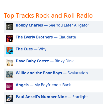
opens
subtitles
Top Tracks Rock and Roll Radio
settings
dialog
subtitles
Bobby Charles
— See You Later Alligator
off
,
selected
The Everly Brothers
— Claudette
Audio
The Cues
— Why
Track
Picture-
Dave Baby Cortez
— Rinky Dink
in-
Picture
Fullscreen
Willie and the Poor Boys
— Svalutation
This
is
Angels
— My Boyfriend's Back
a
modal
window.
Paul Ansell's Number Nine
— Starlight