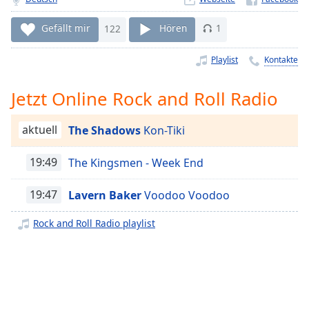
Remaining
Time
-
Gefällt mir
122
Hören
1
-:-
Playlist
Kontakte
1x
Playback
Jetzt Online Rock and Roll Radio
Rate
Chapters
aktuell
The Shadows
Kon-Tiki
Chapters
19:49
The Kingsmen - Week End
Descriptions
19:47
Lavern Baker
Voodoo Voodoo
descriptions
off
,
Rock and Roll Radio playlist
selected
Subtitles
subtitles
settings
,