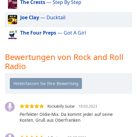
Beginning
The Crests
— Step By Step
of
dialog
Joe Clay
— Ducktail
window.
Escape
The Four Preps
— Got A Girl
will
cancel
and
close
Bewertungen von Rock and Roll
the
Radio
window.
Text
Color
Opacity
Rockabilly Guitar
19.03.2023
Perfekter Oldie-Mix. Da kommt jeder auf seine
Kosten. Gruß aus Oberfranken
Text
Background