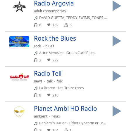
Radio Argovia
Family
adult contemporary
DAVID GUETTA, TEDDY SWIMS, TONES AND I - GONE GONE GONE
Reset
8
159
6
Done
Rock the Blues
Close
Modal
Dialog
rock
blues
End
Artur Menezes - Green Card Blues
of
2
229
dialog
window.
Radio Tell
news
talk
folk
La Brante - Les Treize rbres
8
210
Planet Ambi HD Radio
ambient
relax
Benjamin Dauer - Either By Storm or Low Frequency
3
164
1