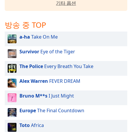
기타 옵션
방송 중 TOP
a-ha
Take On Me
Survivor
Eye of the Tiger
The Police
Every Breath You Take
Alex Warren
FEVER DREAM
Bruno M**s
I Just Might
Europe
The Final Countdown
Toto
Africa