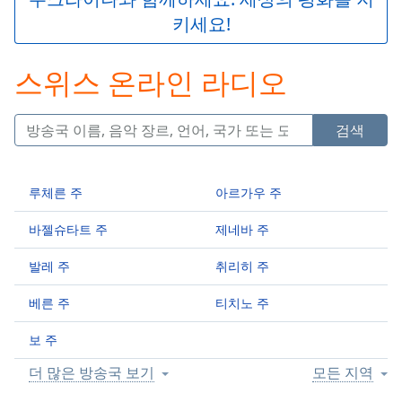
Play
키세요!
Video
Play
Skip
스위스 온라인 라디오
Backward
Skip
Forward
검색
Mute
Current
Time
0:00
루체른 주
아르가우 주
/
Duration
-:-
바젤슈타트 주
제네바 주
Loaded
:
0.00%
발레 주
취리히 주
Stream
Type
LIVE
베른 주
티치노 주
Seek to
live,
보 주
currently
behind
live
LIVE
더 많은 방송국 보기
모든 지역
Remaining