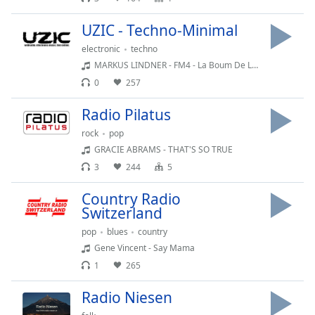
UZIC - Techno-Minimal
electronic
techno
MARKUS LINDNER - FM4 - La Boum De Luxe 8.6.2012
0
257
Radio Pilatus
rock
pop
GRACIE ABRAMS - THAT'S SO TRUE
3
244
5
Country Radio
Switzerland
pop
blues
country
Gene Vincent - Say Mama
1
265
Radio Niesen