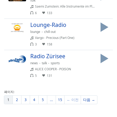
folk
Saemi Zumstein: Alle Instrumente im Playbackverfahren - Dr Hinderletscht, Marsch von Saemi Zumstein (Saemi Zumstein Frischae Wind 2025)
6
133
Lounge-Radio
lounge
chill-out
Vargo - Precious (Part One)
3
158
Radio Zürisee
news
talk
sports
ALICE COOPER - POISON
5
131
페이지:
1
2
3
4
5
...
15
← 이전
다음 →