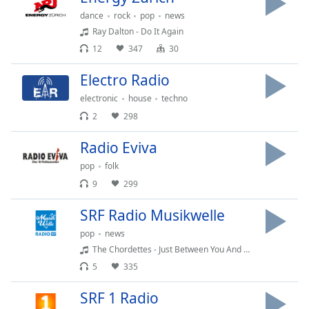
dialog
dance
rock
pop
news
window.
Ray Dalton - Do It Again
Escape
12
347
30
will
cancel
Electro Radio
and
close
electronic
house
techno
the
2
298
window.
Radio Eviva
Text
pop
folk
Color
9
299
SRF Radio Musikwelle
Opacity
pop
news
The Chordettes - Just Between You And Me
Text
5
335
Background
Color
SRF 1 Radio