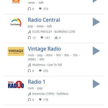
news
talk
Opacity
6
370
Radio Central
Caption
Area
pop
news
talk
Background
ELVIS PRESLEY - BURNING LOVE
Color
12
167
6
Vintage Radio
Opacity
rock
pop
retro
90s
80s
70s
oldies
60s
Font
Madonna - Live To Tell
Size
6
250
Radio 1
Text
Edge
rock
pop
Style
Insomnia (1995) - Faithless
6
178
Font