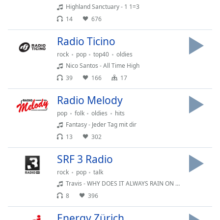
subtitles
Highland Sanctuary - 1 1=3
settings
14
676
dialog
subtitles
Radio Ticino
off
,
selected
rock
pop
top40
oldies
Nico Santos - All Time High
Audio
39
166
17
Track
Radio Melody
Picture-
in-
pop
folk
oldies
hits
Picture
Fantasy - Jeder Tag mit dir
Fullscreen
This
13
302
is
SRF 3 Radio
a
modal
rock
pop
talk
window.
Travis - WHY DOES IT ALWAYS RAIN ON ME
8
396
Beginning
of
Energy Zürich