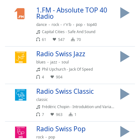
Time
-
-:-
1.FM - Absolute TOP 40
Radio
1x
dance
rock
r'n'b
pop
top40
Playback
Capital Cities - Safe And Sound
Rate
61
547
70
Chapters
Radio Swiss Jazz
Chapters
blues
jazz
soul
Phil Upchurch - Jack Of Speed
Descriptions
4
904
descriptions
off
,
Radio Swiss Classic
selected
classic
Frédéric Chopin - Introduktion und Variationen über Steh' auf, o du Schweizer Bub
Subtitles
7
963
1
subtitles
settings
,
Radio Swiss Pop
opens
rock
pop