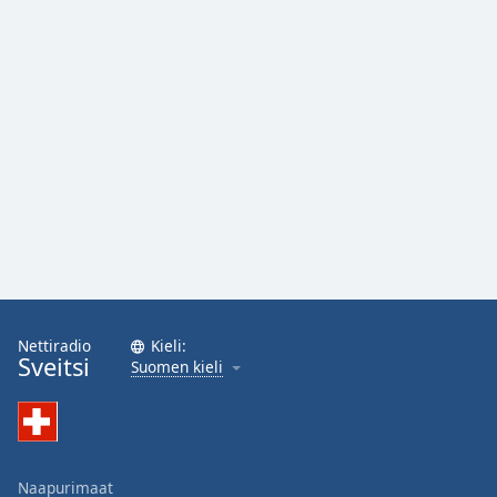
Nettiradio
Kieli:
Sveitsi
Suomen kieli
Naapurimaat