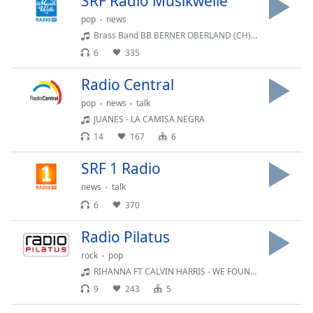
SRF Radio Musikwelle
Opacity
pop
news
Brass Band BB BERNER OBERLAND (CH) - GANDRIA, MARSCH
6
335
Caption
Area
Radio Central
Background
Color
pop
news
talk
JUANES - LA CAMISA NEGRA
14
167
6
Opacity
SRF 1 Radio
Font
news
talk
Size
6
370
Radio Pilatus
Text
Edge
rock
pop
Style
RIHANNA FT CALVIN HARRIS - WE FOUND LOVE
9
243
5
Font