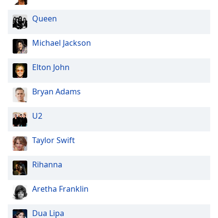
Queen
Michael Jackson
Elton John
Bryan Adams
U2
Taylor Swift
Rihanna
Aretha Franklin
Dua Lipa