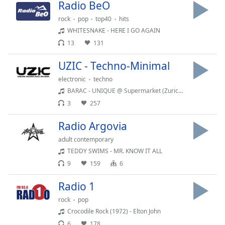
Radio BeO
Family
rock
pop
top40
hits
WHITESNAKE - HERE I GO AGAIN
Reset
13
131
Done
UZIC - Techno-Minimal
Close
Modal
Dialog
electronic
techno
End
BARAC - UNIQUE @ Supermarket (Zurich : CH)
of
3
257
dialog
window.
Radio Argovia
adult contemporary
TEDDY SWIMS - MR. KNOW IT ALL
9
159
6
Radio 1
rock
pop
Crocodile Rock (1972) - Elton John
6
178