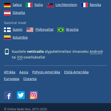
Saksa
Italia
Liechtenstein
Ranska
Itävalta
Suositut maat
Suomi
Yhdysvallat
Brasilia
Kolumbia
Kuuntele
nettiradio
älypuhelimellasi ilmaiseksi
Android
-
tai
iOS
-sovelluksella!
Afrikka
Aasia
Pohjois-Amerikka
Etelä-Amerikka
Eurooppa
Oseania
© Online Radio Box, 2015-2026.