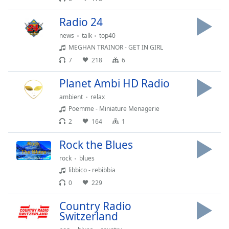
Radio 24
news
talk
top40
MEGHAN TRAINOR - GET IN GIRL
7
218
6
Planet Ambi HD Radio
ambient
relax
Poemme - Miniature Menagerie
2
164
1
Rock the Blues
rock
blues
libbico - rebibbia
0
229
Country Radio
Switzerland