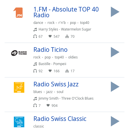
Time
-
-:-
1.FM - Absolute TOP 40
Radio
1x
dance
rock
r'n'b
pop
top40
Playback
Harry Styles - Watermelon Sugar
Rate
67
547
70
Chapters
Radio Ticino
Chapters
rock
pop
top40
oldies
Bastille - Pompeii
Descriptions
92
166
17
descriptions
off
,
Radio Swiss Jazz
selected
blues
jazz
soul
Jimmy Smith - Three O'Clock Blues
Subtitles
7
904
subtitles
settings
,
Radio Swiss Classic
opens
classic