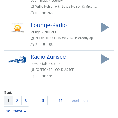
pop
blues
country
Willie Nelson with Lukas Nelson & Micah Nelson - It's hard to be humble
0
265
Lounge-Radio
lounge
chill-out
YOUR DONATION for 2026 is greatly appreciated -
2
158
Radio Zürisee
news
talk
sports
FOREIGNER - COLD AS ICE
5
131
Sivut:
1
2
3
4
5
...
15
← edellinen
seuraava →