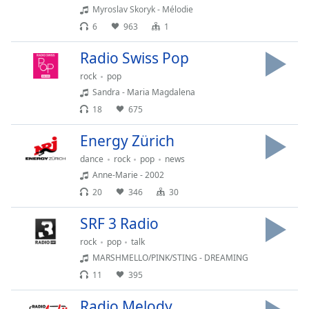
subtitles
Myroslav Skoryk - Mélodie
settings
6
963
1
dialog
subtitles
Radio Swiss Pop
off
,
selected
rock
pop
Sandra - Maria Magdalena
Audio
18
675
Track
Energy Zürich
Picture-
in-
dance
rock
pop
news
Picture
Anne-Marie - 2002
Fullscreen
This
20
346
30
is
SRF 3 Radio
a
modal
rock
pop
talk
window.
MARSHMELLO/PINK/STING - DREAMING
11
395
Beginning
of
Radio Melody