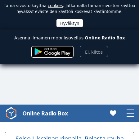
Tämä sivusto käyttää
cookies
. Jatkamalla tämän sivuston käyttöä
hyväksyt evästeiden käyttöä koskevat käytäntömme.
Asenna ilmainen mobiilisovellus
Online Radio Box
Ei, kiitos
Online Radio Box
Video
Player
is
loading.
Seiso Ukrainan rinnalla. Pelasta rauha