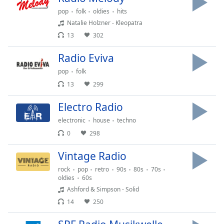
dialog
pop
folk
oldies
hits
window.
Natalie Holzner - Kleopatra
Escape
13
302
will
cancel
Radio Eviva
and
close
pop
folk
the
13
299
window.
Electro Radio
Text
electronic
house
techno
Color
0
298
Vintage Radio
Opacity
rock
pop
retro
90s
80s
70s
oldies
60s
Text
Ashford & Simpson - Solid
Background
14
250
Color