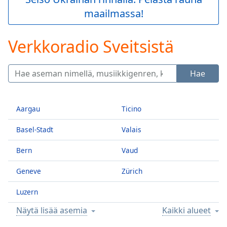
Play
maailmassa!
Video
Play
Skip
Verkkoradio Sveitsistä
Backward
Skip
Forward
Hae
Mute
Current
Time
0:00
Aargau
Ticino
/
Duration
-:-
Basel-Stadt
Valais
Loaded
:
0.00%
Bern
Vaud
Stream
Type
LIVE
Geneve
Zürich
Seek to
live,
Luzern
currently
behind
live
LIVE
Näytä lisää asemia
Kaikki alueet
Remaining