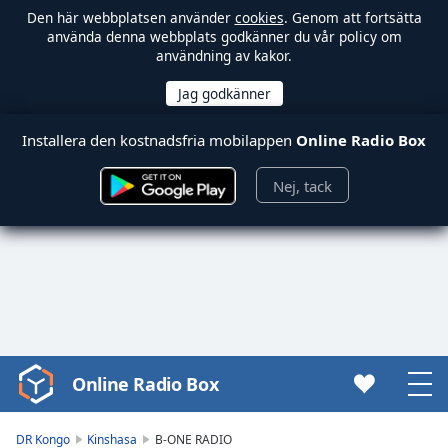
Den här webbplatsen använder
cookies
. Genom att fortsätta
använda denna webbplats godkänner du vår policy om
användning av kakor.
Installera den kostnadsfria mobilappen
Online Radio Box
Nej, tack
Online Radio Box
Video
Player
is
DR Kongo
Kinshasa
B-ONE RADIO