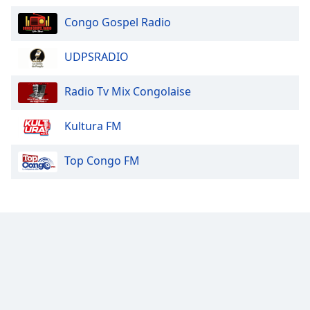
of
dialog
Congo Gospel Radio
window.
Escape
UDPSRADIO
will
cancel
Radio Tv Mix Congolaise
and
close
Kultura FM
the
window.
Top Congo FM
Text
Color
Opacity
Text
Background
Color