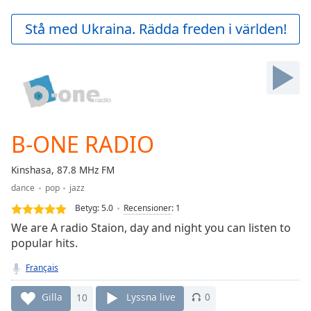
loading.
Play
Stå med Ukraina. Rädda freden i världen!
Video
Play
Skip
Backward
Skip
Forward
Mute
Current
B-ONE RADIO
Time
0:00
/
Kinshasa, 87.8 MHz FM
Duration
-:-
dance
pop
jazz
Loaded
:
0.00%
Betyg:
5.0
Recensioner
:
1
Stream
We are A radio Staion, day and night you can listen to
Type
LIVE
popular hits.
Seek to
live,
Français
currently
behind
Gilla
10
Lyssna live
0
live
LIVE