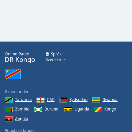
Opacity
Caption
Area
Background
Color
Online Radio
Språk:
DR Kongo
Svenska
Opacity
Font
Size
Grannländer
Tanzania
CAR
Sydsudan
Rwanda
Text
Zambia
Burundi
Uganda
Kongo
Edge
Angola
Style
Populära länder