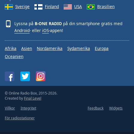
Font
Sverige
Finland
USA
Brasilien
Family
Lyssna på
B-ONE RADIO
på din smartphone gratis med
Reset
Android
- eller
iOS
-appen!
Done
Close
Afrika
Asien
Nordamerika
Sydamerika
Europa
Modal
Dialog
Oceanien
End
of
dialog
window.
© Online Radio Box, 2015-2026.
Created by
Final Level
Villkor
Integritet
Feedback
Widgets
För radiostationer