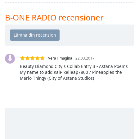
Remaining
Time
-
-:-
B-ONE RADIO recensioner
1x
Playback
Rate
Chapters
Vera Timagina
22.03.2017
Chapters
Beauty Diamond City's Collab Entry 3 - Astana Poems
My name to add KaiPixelleap7800 / Pineapples the
Descriptions
Mario Thingy (City of Astana Studios)
descriptions
off
,
selected
Subtitles
subtitles
settings
,