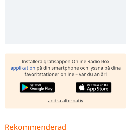
opens
subtitles
settings
dialog
subtitles
off
,
selected
Audio
Track
Installera gratisappen Online Radio Box
Picture-
applikation
på din smartphone och lyssna på dina
in-
favoritstationer online – var du än är!
Picture
Fullscreen
This
is
andra alternativ
a
modal
window.
Rekommenderad
Beginning