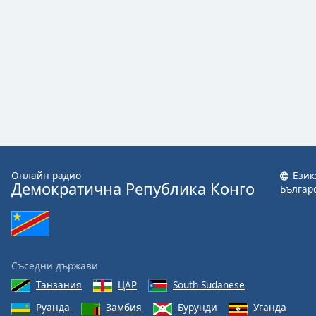
Color
Opacity
Caption
Area
Background
Color
Opacity
Онлайн радио
Език
Демократична Република Конго
Българ
Font
Size
Съседни държави
Text
Edge
Танзания
ЦАР
South Sudanese
Style
Руанда
Замбия
Бурунди
Уганда