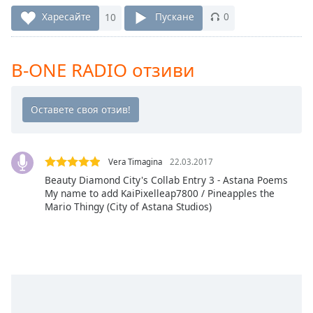
Remaining
Харесайте
10
Пускане
0
Time
-
-:-
B-ONE RADIO отзиви
1x
Playback
Rate
Chapters
Chapters
Vera Timagina
22.03.2017
Beauty Diamond City's Collab Entry 3 - Astana Poems
Descriptions
My name to add KaiPixelleap7800 / Pineapples the
Mario Thingy (City of Astana Studios)
descriptions
off
,
selected
Subtitles
subtitles
settings
,