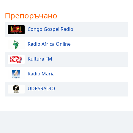
Beginning
of
Препоръчано
dialog
window.
Escape
Congo Gospel Radio
will
cancel
Radio Africa Online
and
close
Kultura FM
the
window.
Radio Maria
Text
Color
UDPSRADIO
Opacity
Text
Background