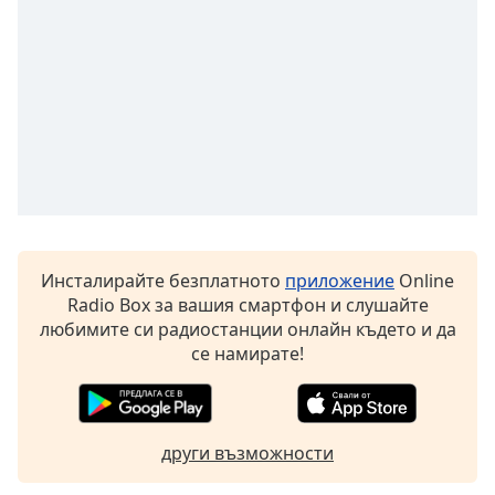
opens
subtitles
settings
dialog
subtitles
off
,
selected
Audio
Track
Picture-
Инсталирайте безплатното
приложение
Online
in-
Picture
Radio Box за вашия смартфон и слушайте
любимите си радиостанции онлайн където и да
Fullscreen
This
се намирате!
is
a
modal
window.
други възможности