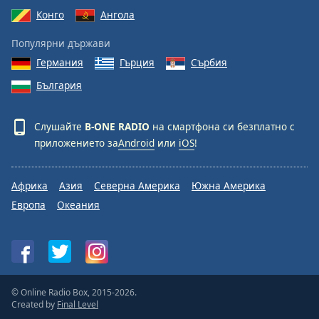
Конго
Ангола
Font
Family
Популярни държави
Германия
Гърция
Сърбия
Reset
България
Done
Close
Слушайте
B-ONE RADIO
на смартфона си безплатно с
Modal
Dialog
приложението за
Android
или
iOS
!
End
of
dialog
Африка
Азия
Северна Америка
Южна Америка
window.
Европа
Океания
© Online Radio Box, 2015-2026.
Created by
Final Level