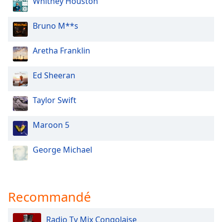
Whitney Houston
Bruno M**s
Aretha Franklin
Ed Sheeran
Taylor Swift
Maroon 5
George Michael
Recommandé
Radio Tv Mix Congolaise