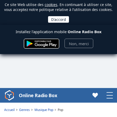
Ce site Web utilise des
cookies
. En continuant à utiliser ce site,
vous acceptez notre politique relative à l’utilisation des cookies.
Installez l'application mobile
Online Radio Box
Non, merci
Online Radio Box
Video
Player
is
Accueil
Genres
Musique Pop
Pop
loading.