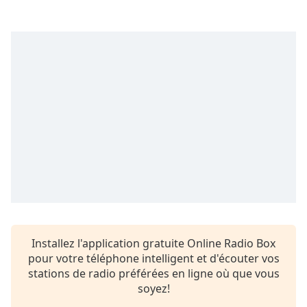
Opacity
Caption
Area
Background
Color
Opacity
Font
Size
Text
Installez l'application gratuite Online Radio Box
Edge
pour votre téléphone intelligent et d'écouter vos
Style
stations de radio préférées en ligne où que vous
soyez!
Font