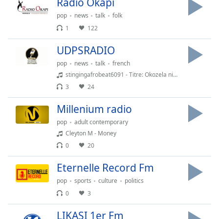
Radio Okapi
Time
-
-:-
pop
news
talk
folk
1
122
1x
Playback
UDPSRADIO
Rate
pop
news
talk
french
Chapters
stingingafrobeat6091 - Titre: Okozela nini Congolais!
3
24
Chapters
Millenium radio
Descriptions
pop
adult contemporary
descriptions
Cleyton M - Money
off
,
0
20
selected
Eternelle Record Fm
Subtitles
pop
sports
culture
politics
subtitles
0
3
settings
,
opens
LIKASI 1er Fm