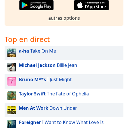
Family
autres options
Reset
Done
Close
Top en direct
Modal
Dialog
End
a-ha
Take On Me
of
dialog
Michael Jackson
Billie Jean
window.
Bruno M**s
I Just Might
Taylor Swift
The Fate of Ophelia
Men At Work
Down Under
Foreigner
I Want to Know What Love Is