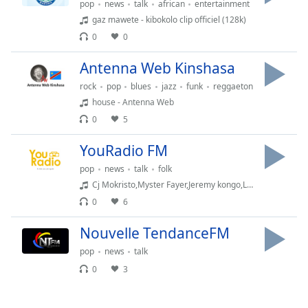
pop
news
talk
african
entertainment
dialog
gaz mawete - kibokolo clip officiel (128k)
window.
Escape
0
0
will
Antenna Web Kinshasa
cancel
and
rock
pop
blues
jazz
funk
reggaeton
close
house - Antenna Web
the
0
5
window.
YouRadio FM
Text
pop
news
talk
folk
Color
Cj Mokristo,Myster Fayer,Jeremy kongo,Leggacy Alyma - Angel Musik Céleste Unisson
0
6
Opacity
Nouvelle TendanceFM
pop
news
talk
Text
Background
0
3
Color