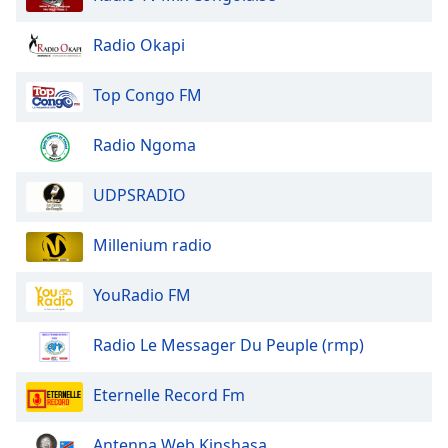
Radio Okapi
Top Congo FM
Radio Ngoma
UDPSRADIO
Millenium radio
YouRadio FM
Radio Le Messager Du Peuple (rmp)
Eternelle Record Fm
Antenna Web Kinshasa