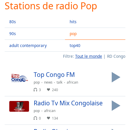
Stations de radio Pop
Play
Video
Play
80s
hits
Skip
Backward
Skip
90s
pop
Forward
Mute
adult contemporary
top40
Current
Time
0:00
Filtre:
Tout le monde
RD Congo
/
Duration
-:-
Top Congo FM
Loaded
:
0.00%
pop
news
talk
african
Stream
3
240
Type
LIVE
Radio Tv Mix Congolaise
Seek to
live,
currently
pop
african
behind
0
134
live
LIVE
Remaining