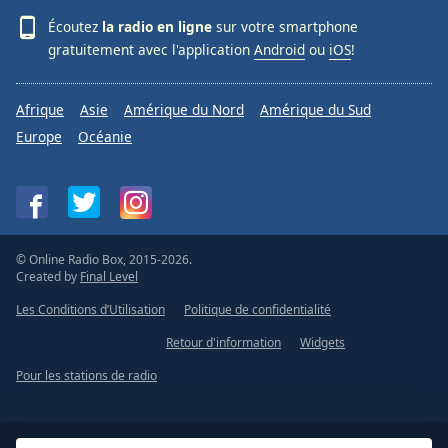
Écoutez
la radio en ligne
sur votre smartphone
gratuitement avec l'application
Android
ou
iOS
!
Afrique
Asie
Amérique du Nord
Amérique du Sud
Europe
Océanie
© Online Radio Box, 2015-2026.
Created by
Final Level
Les Conditions d’Utilisation
Politique de confidentialité
Retour d'information
Widgets
Pour les stations de radio