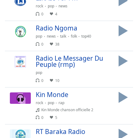
subtitles
rock
pop
news
settings
dialog
0
4
subtitles
Radio Ngoma
off
,
selected
pop
news
talk
folk
top40
0
38
Audio
Track
Radio Le Messager Du
Peuple (rmp)
Picture-
in-
pop
Picture
Fullscreen
0
10
This
is
Kin Monde
a
rock
pop
rap
modal
Kin Monde chanson officielle 2
window.
0
5
Beginning
RT Baraka Radio
of