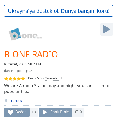
loading.
Play
Ukrayna'ya destek ol. Dünya barışını koru!
Video
Play
Skip
Backward
Skip
Forward
Mute
Current
B-ONE RADIO
Time
0:00
/
Kinşasa, 87.8 MHz FM
Duration
-:-
dance
pop
jazz
Loaded
:
0.00%
Puan:
5.0
Yorumlar
:
1
Stream
We are A radio Staion, day and night you can listen to
Type
LIVE
popular hits.
Seek to
live,
Français
currently
behind
Beğen
10
Canlı Dinle
0
live
LIVE