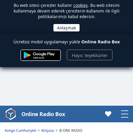
Bu web sitesi çerezler kullanır
cookies
. Bu web sitesini
kullanmaya devam ederek çerezlerin kullanımı ile ilgili
politikalarımızı kabul edersin.
Ücretsiz mobil uygulamayı yükle
Online Radio Box
Hayır, teşekkürler
Online Radio Box
Video
Player
is
Kongo Cumhuriyeti
Kinşasa
B-ONE RADIO