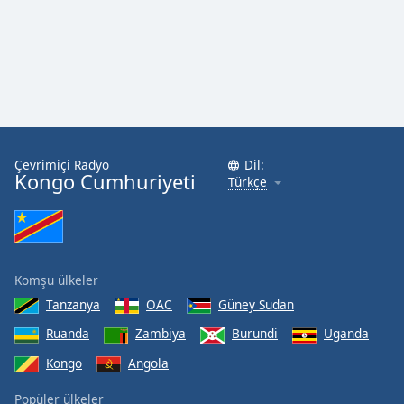
Opacity
Caption
Area
Background
Color
Çevrimiçi Radyo
Dil:
Kongo Cumhuriyeti
Türkçe
Opacity
Font
Size
Komşu ülkeler
Tanzanya
OAC
Güney Sudan
Text
Ruanda
Zambiya
Burundi
Uganda
Edge
Kongo
Angola
Style
Popüler ülkeler