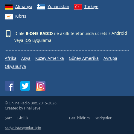
Font
Almanya
Yunanistan
Türkiye
Family
Kıbrıs
Reset
Dinle
B-ONE RADIO
ile akıllı telefonunda ücretsiz
Android
Done
veya
iOS
uygulama!
Close
Modal
Dialog
Afrika
Asya
Kuzey Amerika
Güney Amerika
Avrupa
End
of
Okyanusya
dialog
window.
© Online Radio Box, 2015-2026.
Created by
Final Level
Şart
Gizlilik
Geri bildirim
Widgetler
radyo istasyonları için