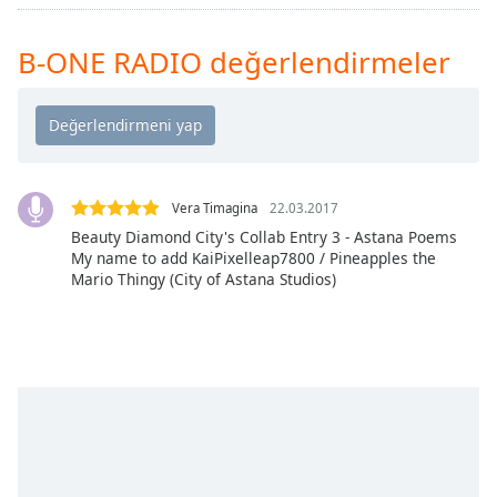
Remaining
Time
-
-:-
B-ONE RADIO değerlendirmeler
1x
Playback
Rate
Chapters
Vera Timagina
22.03.2017
Chapters
Beauty Diamond City's Collab Entry 3 - Astana Poems
My name to add KaiPixelleap7800 / Pineapples the
Descriptions
Mario Thingy (City of Astana Studios)
descriptions
off
,
selected
Subtitles
subtitles
settings
,