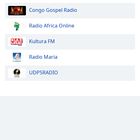
of
dialog
Congo Gospel Radio
window.
Escape
Radio Africa Online
will
cancel
Kultura FM
and
close
Radio Maria
the
window.
UDPSRADIO
Text
Color
Opacity
Text
Background
Color