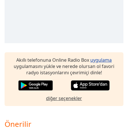
opens
subtitles
settings
dialog
subtitles
off
,
selected
Audio
Track
Akıllı telefonuna Online Radio Box
uygulama
Picture-
uygulamasını yükle ve nerede olursan ol favori
in-
radyo istasyonlarını çevrimiçi dinle!
Picture
Fullscreen
This
is
diğer seçenekler
a
modal
window.
Önerilir
Beginning