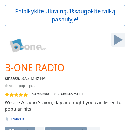
loading.
Play
Palaikykite Ukrainą. Išsaugokite taiką
Video
pasaulyje!
Play
Skip
Backward
Skip
Forward
Mute
Current
Time
0:00
B-ONE RADIO
/
Duration
-:-
Kinšasa, 87.8 MHz FM
Loaded
:
dance
pop
jazz
0.00%
Stream
Įvertinimas:
5.0
Atsiliepimai
:
1
Type
LIVE
We are A radio Staion, day and night you can listen to
Seek to
popular hits.
live,
currently
Français
behind
live
LIVE