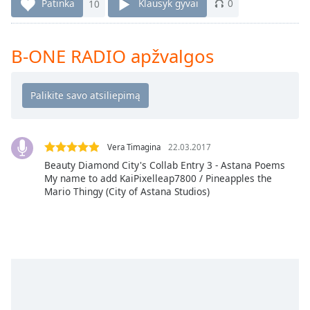
Remaining
Patinka
10
Klausyk gyvai
0
Time
-
-:-
B-ONE RADIO apžvalgos
1x
Playback
Rate
Chapters
Chapters
Vera Timagina
22.03.2017
Beauty Diamond City's Collab Entry 3 - Astana Poems
Descriptions
My name to add KaiPixelleap7800 / Pineapples the
Mario Thingy (City of Astana Studios)
descriptions
off
,
selected
Subtitles
subtitles
settings
,
opens