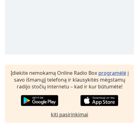
subtitles
settings
dialog
subtitles
off
,
selected
Audio
Track
Picture-
Įdiekite nemokamą Online Radio Box
programėlė
į
in-
Picture
savo išmanųjį telefoną ir klausykitės mėgstamų
radijo stočių internetu – kad ir kur būtumėte!
Fullscreen
This
is
a
modal
kiti pasirinkimai
window.
Beginning