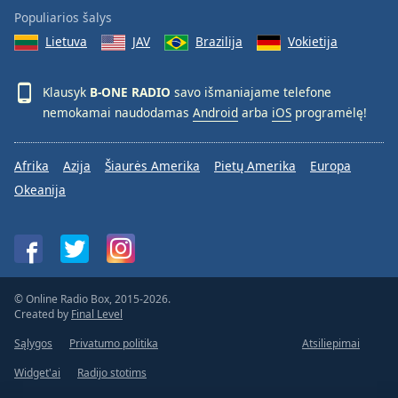
Font
Populiarios šalys
Family
Lietuva
JAV
Brazilija
Vokietija
Reset
Klausyk
B-ONE RADIO
savo išmaniajame telefone
Done
nemokamai naudodamas
Android
arba
iOS
programėlę!
Close
Modal
Dialog
Afrika
Azija
Šiaurės Amerika
Pietų Amerika
Europa
End
Okeanija
of
dialog
window.
© Online Radio Box, 2015-2026.
Created by
Final Level
Sąlygos
Privatumo politika
Atsiliepimai
Widget'ai
Radijo stotims