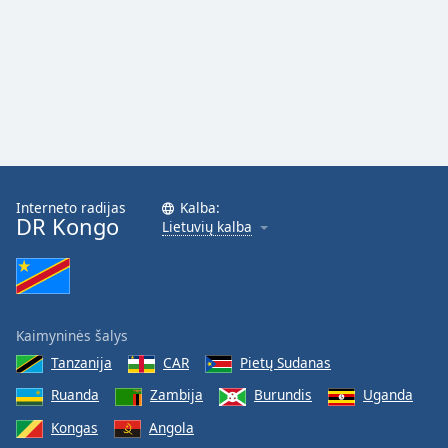
Opacity
Caption
Area
Background
Color
Interneto radijas
Kalba:
DR Kongo
Opacity
Lietuvių kalba
Font
Size
Kaimyninės šalys
Text
Tanzanija
CAR
Pietų Sudanas
Edge
Ruanda
Zambija
Burundis
Uganda
Style
Kongas
Angola