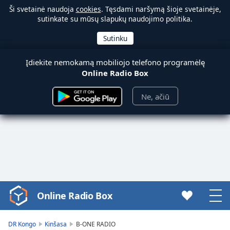
Ši svetainė naudoja
cookies
. Tęsdami naršymą šioje svetainėje,
sutinkate su mūsų slapukų naudojimo politika.
Įdiekite nemokamą mobiliojo telefono programėlę
Online Radio Box
Ne, ačiū
Online Radio Box
Video
Player
is
DR Kongo
Kinšasa
B-ONE RADIO