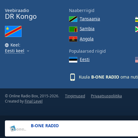
Audio
Track
Veebiraadio
Naaberriigid
DR Kongo
Tansaania
Picture-
in-
Sambia
Picture
Fullscreen
Angola
This
Keel:
is
Eesti keel
Populaarsed riigid
a
Eesti
modal
window.
Kuula
B-ONE RADIO
oma nuti
Beginning
of
© Online Radio Box, 2015-2026.
Tingimused
Privaatsuspoliitika
dialog
Created by
Final Level
window.
Escape
will
cancel
B-ONE RADIO
and
close