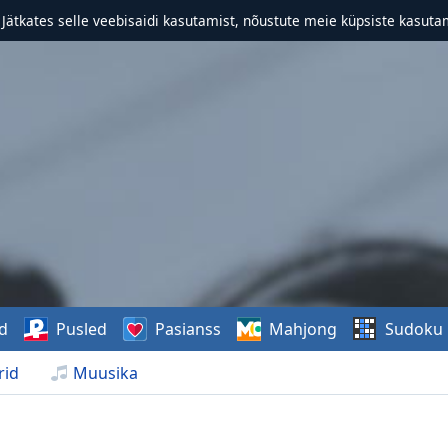
. Jätkates selle veebisaidi kasutamist, nõustute meie küpsiste kasutam
d
Pusled
Pasianss
Mahjong
Sudoku
rid
Muusika