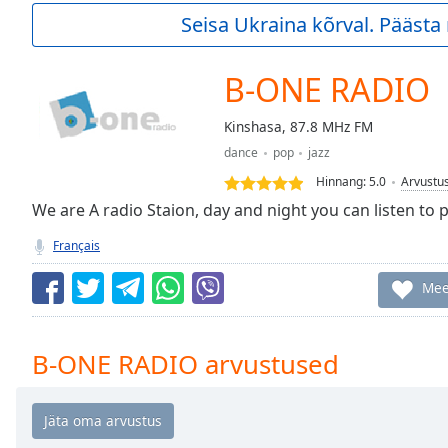
Current
Seisa Ukraina kõrval. Pääst
Time
0:00
/
Duration
-:-
B-ONE RADIO
Loaded
:
0.00%
Kinshasa, 87.8 MHz FM
0:00
dance
pop
jazz
Stream
Type
LIVE
Hinnang:
5.0
Arvustu
Seek to
We are A radio Staion, day and night you can listen to p
live,
currently
Français
behind
live
LIVE
Remaining
Mee
Time
-
-:-
B-ONE RADIO arvustused
1x
Playback
Rate