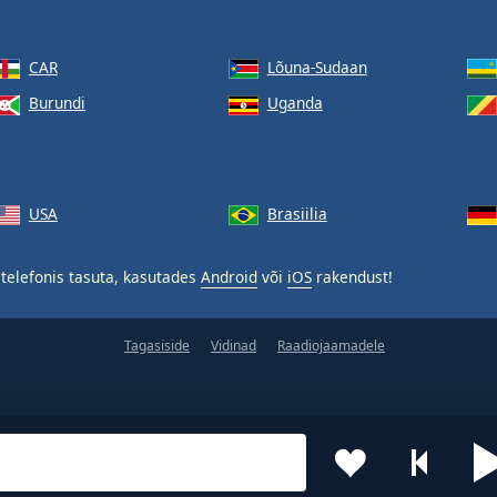
CAR
Lõuna-Sudaan
Burundi
Uganda
USA
Brasiilia
telefonis tasuta, kasutades
Android
või
iOS
rakendust!
Tagasiside
Vidinad
Raadiojaamadele