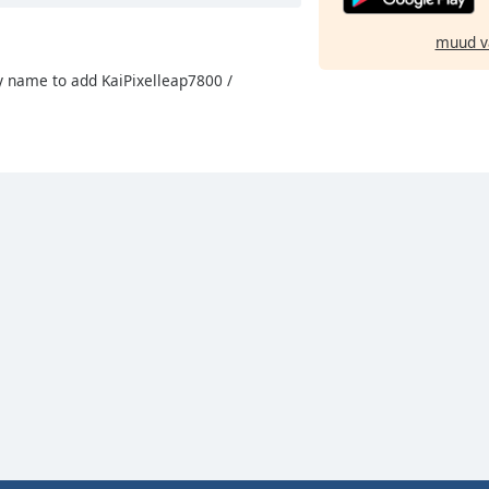
muud v
y name to add KaiPixelleap7800 /