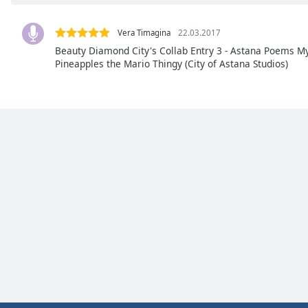
Chapters
Chapters
Vera Timagina
22.03.2017
Beauty Diamond City's Collab Entry 3 - Astana Poems M
Descriptions
Pineapples the Mario Thingy (City of Astana Studios)
descriptions
off
,
selected
Subtitles
subtitles
settings
,
opens
subtitles
settings
dialog
subtitles
off
,
selected