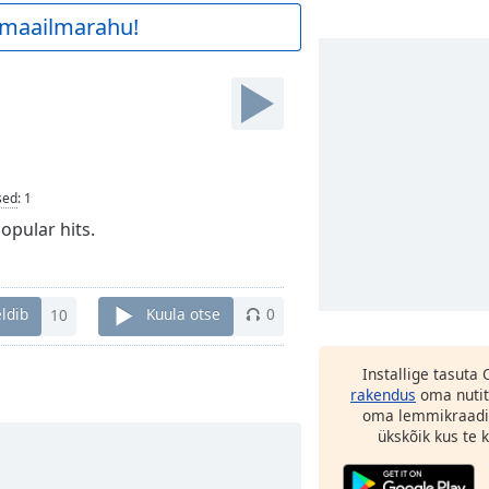
a maailmarahu!
sed
:
1
opular hits.
ldib
10
Kuula otse
0
Installige tasuta
rakendus
oma nutit
oma lemmikraadi
ükskõik kus te ka