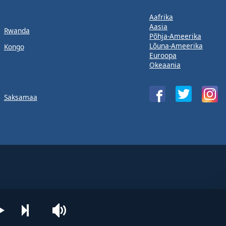
Aafrika
Aasia
Rwanda
Põhja-Ameerika
Lõuna-Ameerika
Kongo
Euroopa
Okeaania
Saksamaa