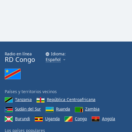
Opacity
Caption
Area
Background
Color
Radio en línea
Idioma:
RD Congo
Español
Opacity
Font
Size
Países y territorios vecinos
Tanzania
República Centroafricana
Text
Sudán del Sur
Ruanda
Zambia
Edge
Burundi
Uganda
Congo
Angola
Style
Los países populares