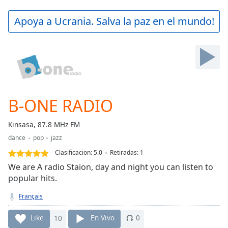
loading.
Play
Apoya a Ucrania. Salva la paz en el mundo!
Video
Play
Skip
Backward
Skip
Forward
Mute
Current
B-ONE RADIO
Time
0:00
/
Kinsasa, 87.8 MHz FM
Duration
-:-
dance
pop
jazz
Loaded
:
0.00%
Clasificacion:
5.0
Retiradas
:
1
Stream
We are A radio Staion, day and night you can listen to
Type
LIVE
popular hits.
Seek to
live,
Français
currently
behind
Like
10
En Vivo
0
live
LIVE