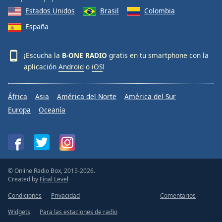
Font
Estados Unidos
Brasil
Colombia
Family
España
Reset
¡Escucha la
B-ONE RADIO
gratis en tu smartphone con la
Done
aplicación
Android
o
iOS
!
Close
Modal
Dialog
África
Asia
América del Norte
América del Sur
End
of
Europa
Oceanía
dialog
window.
© Online Radio Box, 2015-2026.
Created by
Final Level
Condiciones
Privacidad
Comentarios
Widgets
Para las estaciones de radio