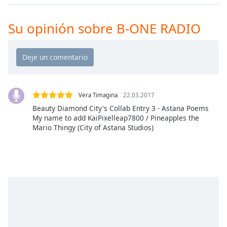
Remaining
Time
-
-:-
Su opinión sobre B-ONE RADIO
1x
Playback
Rate
Chapters
Vera Timagina
22.03.2017
Chapters
Beauty Diamond City's Collab Entry 3 - Astana Poems
My name to add KaiPixelleap7800 / Pineapples the
Descriptions
Mario Thingy (City of Astana Studios)
descriptions
off
,
selected
Subtitles
subtitles
settings
,