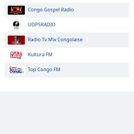
of
dialog
Congo Gospel Radio
window.
Escape
UDPSRADIO
will
cancel
Radio Tv Mix Congolaise
and
close
Kultura FM
the
window.
Top Congo FM
Text
Color
Opacity
Text
Background
Color