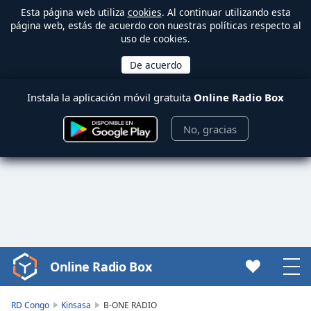
Esta página web utiliza
cookies
. Al continuar utilizando esta
página web, estás de acuerdo con nuestras políticas respecto al
uso de cookies.
Instala la aplicación móvil gratuita
Online Radio Box
No, gracias
Online Radio Box
Video
Player
is
RD Congo
Kinsasa
B-ONE RADIO