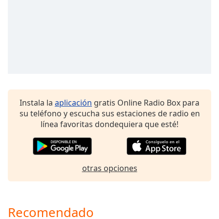
opens
subtitles
settings
dialog
subtitles
off
,
selected
Audio
Track
Instala la
aplicación
gratis Online Radio Box para
Picture-
su teléfono y escucha sus estaciones de radio en
in-
línea favoritas dondequiera que esté!
Picture
Fullscreen
This
is
otras opciones
a
modal
window.
Recomendado
Beginning