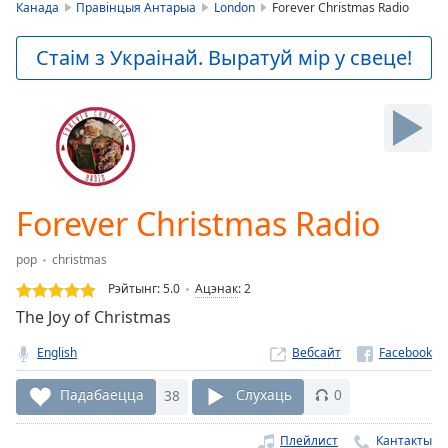
is
Канада
Правінцыя Антарыа
London
Forever Christmas Radio
loading.
Play
Стаім з Украінай. Выратуй мір у свеце!
Video
Play
Skip
Backward
Skip
Forward
Mute
Current
Forever Christmas Radio
Time
0:00
/
pop
christmas
Duration
-:-
Рэйтынг:
5.0
Ацэнак
:
2
Loaded
:
The Joy of Christmas
0.00%
Stream
English
Вебсайт
Type
LIVE
Seek to
Падабаецца
38
Слухаць
0
live,
currently
behind
Плейлист
Кантакты
live
LIVE