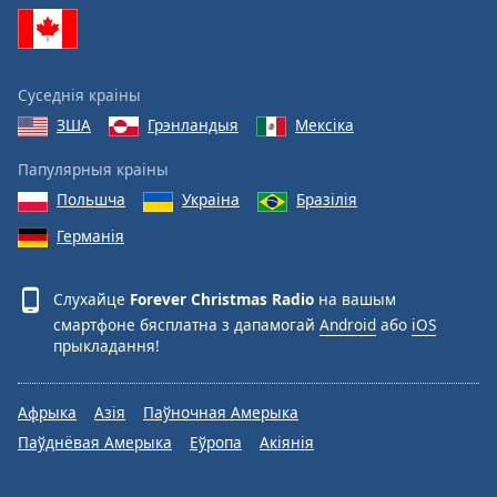
Суседнія краіны
ЗША
Грэнландыя
Мексіка
Папулярныя краіны
Польшча
Украіна
Бразілія
Германія
Слухайце
Forever Christmas Radio
на вашым
смартфоне бясплатна з дапамогай
Android
або
iOS
прыкладання!
Афрыка
Азія
Паўночная Амерыка
Паўднёвая Амерыка
Еўропа
Акіянія