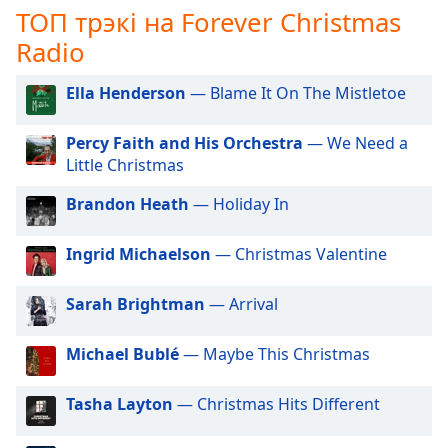
ТОП трэкі на Forever Christmas
opens
subtitles
Radio
settings
dialog
Ella Henderson
— Blame It On The Mistletoe
subtitles
off
,
Percy Faith and His Orchestra
— We Need a
selected
Little Christmas
Audio
Brandon Heath
— Holiday In
Track
Picture-
Ingrid Michaelson
— Christmas Valentine
in-
Picture
Fullscreen
Sarah Brightman
— Arrival
This
is
Michael Bublé
— Maybe This Christmas
a
modal
Tasha Layton
— Christmas Hits Different
window.