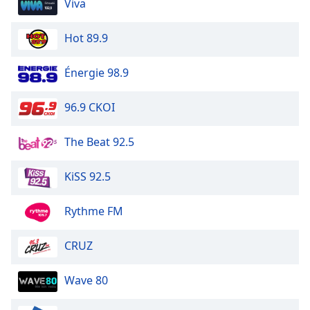
Viva
Hot 89.9
Énergie 98.9
96.9 CKOI
The Beat 92.5
KiSS 92.5
Rythme FM
CRUZ
Wave 80