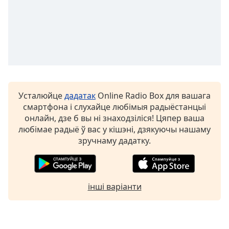
Font
Family
Reset
Done
Close
Modal
Усталюйце
дадатак
Online Radio Box для вашага
Dialog
смартфона і слухайце любімыя радыёстанцыі
End
онлайн, дзе б вы ні знаходзіліся! Цяпер ваша
of
любімае радыё ў вас у кішэні, дзякуючы нашаму
dialog
зручнаму дадатку.
window.
інші варіанти