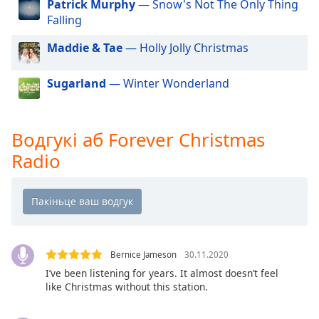
Beginning
Patrick Murphy
— Snow's Not The Only Thing
of
Falling
dialog
Maddie & Tae
— Holly Jolly Christmas
window.
Escape
will
Sugarland
— Winter Wonderland
cancel
and
close
Водгукі аб Forever Christmas
the
Radio
window.
Text
Color
Opacity
Bernice Jameson
30.11.2020
I’ve been listening for years. It almost doesn’t feel
like Christmas without this station.
Text
Background