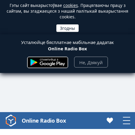
Гэты сайт выкарыстоўвае
cookies
. Працягваючы працу з
сайтам, вы згаджаецеся з нашай палітыкай выкарыстання
cookies.
Усталюйце бясплатнае мабільнае дадатак
Online Radio Box
Не, Дзякуй
Online Radio Box
Video
Player