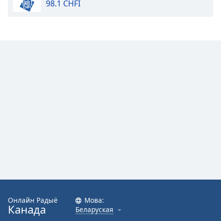
98.1 CHFI
Онлайн Радыё
Мова:
Канада
Беларуская