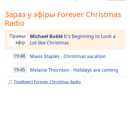
Remaining
Time
-
Зараз у эфіры Forever Christmas
-:-
Radio
1x
Прамы
Michael Bublé
It's Beginning to Look a
Playback
эфір
Lot like Christmas
Rate
Chapters
19:48
Mavis Staples - Christmas vacation
Chapters
19:45
Melanie Thornton - Holidays are coming
Descriptions
Плейлист Forever Christmas Radio
descriptions
off
,
selected
Subtitles
subtitles
settings
,