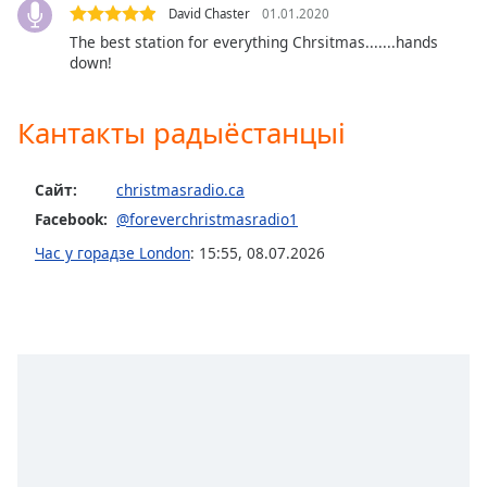
Color
David Chaster
01.01.2020
The best station for everything Chrsitmas.......hands
down!
Opacity
Кантакты радыёстанцыі
Caption
Area
Background
Сайт:
christmasradio.ca
Color
Facebook:
@foreverchristmasradio1
Час у горадзе London
:
15:55
,
08.07.2026
Opacity
Font
Size
Text
Edge
Style