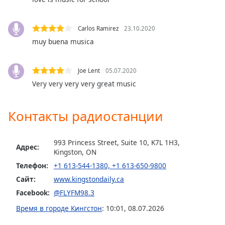
Opacity
Carlos Ramirez
23.10.2020
muy buena musica
Caption
Area
Background
Joe Lent
05.07.2020
Color
Very very very very great music
Opacity
Контакты радиостанции
Font
993 Princess Street, Suite 10, K7L 1H3,
Адрес:
Size
Kingston, ON
Телефон:
+1 613-544-1380, +1 613-650-9800
Сайт:
www.kingstondaily.ca
Text
Edge
Facebook:
@FLYFM98.3
Style
Время в городе Кингстон
:
10:01
,
08.07.2026