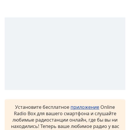
Font
Family
Reset
Done
Close
Modal
Dialog
End
of
dialog
window.
Установите бесплатное
приложение
Online
Radio Box для вашего смартфона и слушайте
любимые радиостанции онлайн, где бы вы ни
находились! Теперь ваше любимое радио у вас