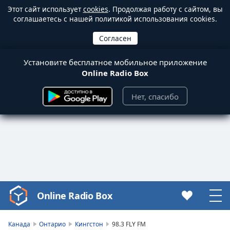
Этот сайт использует
cookies
. Продолжая работу с сайтом, вы
соглашаетесь с нашей политикой использования cookies.
Установите бесплатное мобильное приложение
Online Radio Box
Нет, спасибо
Online Radio Box
Video
Player
is
Канада
Онтарио
Кингстон
98.3 FLY FM