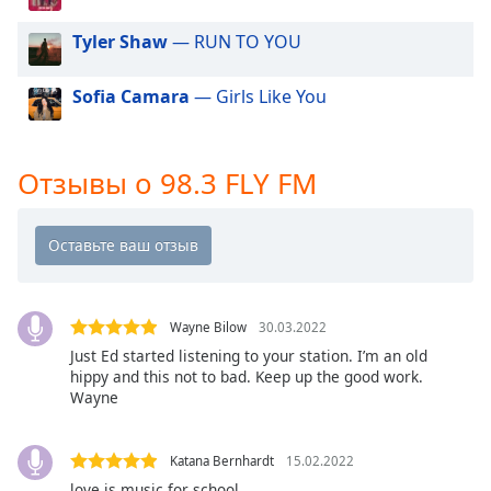
of
dialog
Tyler Shaw
— RUN TO YOU
window.
Escape
Sofia Camara
— Girls Like You
will
cancel
and
close
Отзывы о 98.3 FLY FM
the
window.
Text
Color
Wayne Bilow
30.03.2022
Just Ed started listening to your station. I’m an old
Opacity
hippy and this not to bad. Keep up the good work.
Wayne
Text
Background
Katana Bernhardt
15.02.2022
Color
love is music for school