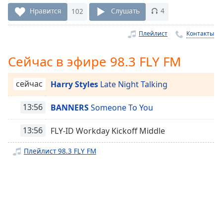
Remaining
Time
-
Нравится
102
Слушать
4
-:-
Плейлист
Контакты
1x
Playback
Сейчас в эфире 98.3 FLY FM
Rate
Chapters
сейчас
Harry Styles
Late Night Talking
Chapters
13:56
BANNERS
Someone To You
Descriptions
13:56
FLY-ID Workday Kickoff Middle
descriptions
off
,
Плейлист 98.3 FLY FM
selected
Subtitles
subtitles
settings
,
opens