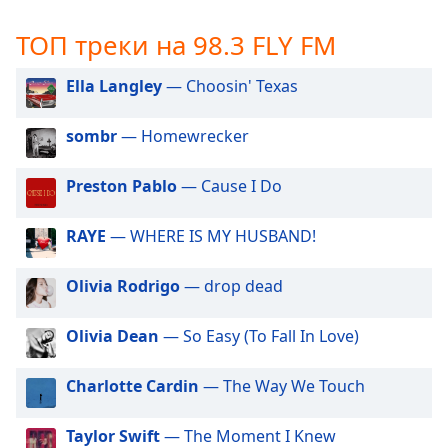
subtitles
ТОП треки на 98.3 FLY FM
settings
dialog
subtitles
Ella Langley
— Choosin' Texas
off
,
selected
sombr
— Homewrecker
Audio
Preston Pablo
— Cause I Do
Track
Picture-
RAYE
— WHERE IS MY HUSBAND!
in-
Picture
Fullscreen
Olivia Rodrigo
— drop dead
This
is
Olivia Dean
— So Easy (To Fall In Love)
a
modal
window.
Charlotte Cardin
— The Way We Touch
Beginning
Taylor Swift
— The Moment I Knew