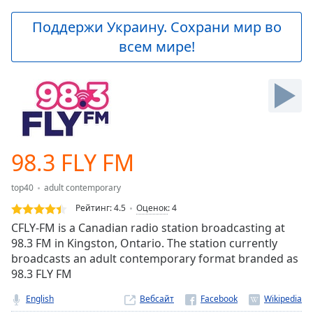
loading.
Play
Поддержи Украину. Сохрани мир во
Video
всем мире!
Play
Skip
Backward
Skip
Forward
Mute
Current
Time
0:00
98.3 FLY FM
/
Duration
-:-
top40
adult contemporary
Loaded
:
0.00%
Рейтинг:
4.5
Оценок
:
4
Stream
CFLY-FM is a Canadian radio station broadcasting at
Type
LIVE
98.3 FM in Kingston, Ontario. The station currently
Seek to
broadcasts an adult contemporary format branded as
live,
98.3 FLY FM
currently
behind
live
LIVE
English
Вебсайт