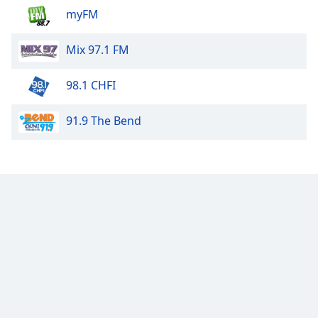
myFM
Mix 97.1 FM
98.1 CHFI
91.9 The Bend