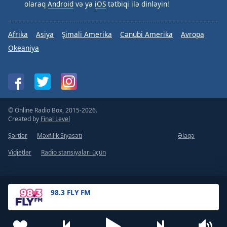
olaraq
Android
və ya
iOS
tətbiqi ilə dinləyin!
Afrika
Asiya
Şimali Amerika
Cənubi Amerika
Avropa
Okeaniya
© Online Radio Box, 2015-2026.
Created by
Final Level
Şərtlər
Məxfilik Siyasəti
Əlaqə
Vidjetlər
Radio stansiyaları üçün
98.3 FLY FM