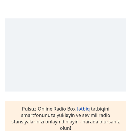
Font
Family
Reset
Done
Close
Modal
Dialog
End
of
dialog
window.
Pulsuz Online Radio Box
tətbiq
tətbiqini
smartfonunuza yükləyin və sevimli radio
stansiyalarınızı onlayn dinləyin - harada olursanız
olun!