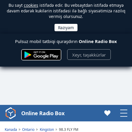
Bu sayt
cookies
istifadə edir. Bu vebsaytdan istifadə etməyə
davam edərək kukilərin istifadəsi ilə bağlı siyasətimizə razılıq
vermiş olursunuz.
Pulsuz mobil tətbiqi quraşdırın
Online Radio Box
Xeyr, təşəkkürlər
Online Radio Box
Video
Player
is
Kanada
Ontario
Kingston
98.3 FLY FM