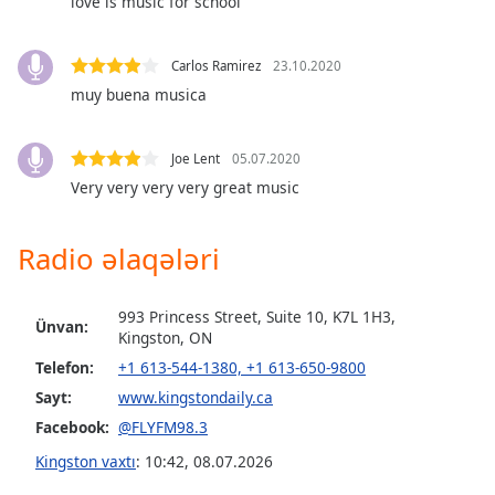
love is music for school
Opacity
Carlos Ramirez
23.10.2020
muy buena musica
Caption
Area
Background
Joe Lent
05.07.2020
Color
Very very very very great music
Opacity
Radio əlaqələri
Font
993 Princess Street, Suite 10, K7L 1H3,
Ünvan:
Size
Kingston, ON
Telefon:
+1 613-544-1380, +1 613-650-9800
Sayt:
www.kingstondaily.ca
Text
Edge
Facebook:
@FLYFM98.3
Style
Kingston vaxtı
:
10:42
,
08.07.2026