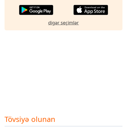
digər seçimlər
Tövsiyə olunan