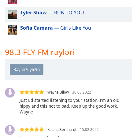
of
dialog
Tyler Shaw
— RUN TO YOU
window.
Escape
Sofia Camara
— Girls Like You
will
cancel
and
close
98.3 FLY FM rəyləri
the
window.
Text
Color
Wayne Bilow
30.03.2022
Just Ed started listening to your station. I’m an old
Opacity
hippy and this not to bad. Keep up the good work.
Wayne
Text
Background
Katana Bernhardt
15.02.2022
Color