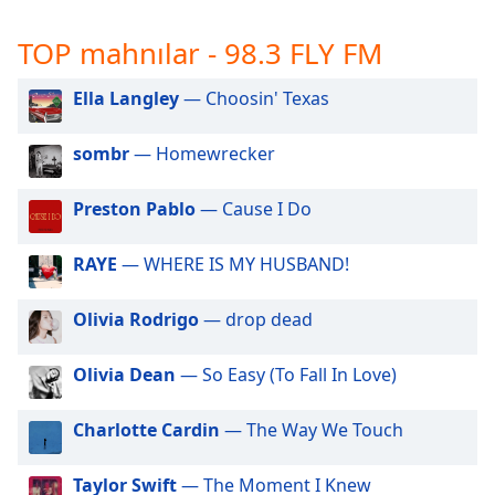
opens
subtitles
TOP mahnılar - 98.3 FLY FM
settings
dialog
subtitles
Ella Langley
— Choosin' Texas
off
,
selected
sombr
— Homewrecker
Audio
Preston Pablo
— Cause I Do
Track
Picture-
RAYE
— WHERE IS MY HUSBAND!
in-
Picture
Fullscreen
Olivia Rodrigo
— drop dead
This
is
Olivia Dean
— So Easy (To Fall In Love)
a
modal
window.
Charlotte Cardin
— The Way We Touch
Beginning
Taylor Swift
— The Moment I Knew