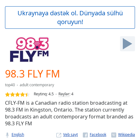
loading.
Play
Ukraynaya dəstək ol. Dünyada sülhü
Video
qoruyun!
Play
Skip
Backward
Skip
Forward
Mute
Current
Time
0:00
98.3 FLY FM
/
Duration
-:-
top40
adult contemporary
Loaded
:
0.00%
Reytinq:
4.5
Rəylər
:
4
Stream
CFLY-FM is a Canadian radio station broadcasting at
Type
LIVE
98.3 FM in Kingston, Ontario. The station currently
Seek to
broadcasts an adult contemporary format branded as
live,
98.3 FLY FM
currently
behind
live
LIVE
English
Veb sayt