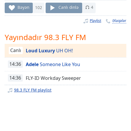
Remaining
Time
-
Bəyən
102
Canlı dinlə
4
-:-
Playlist
Əlaqələr
1x
Playback
Yayındadır 98.3 FLY FM
Rate
Chapters
Canlı
Loud Luxury
UH OH!
Chapters
14:36
Adele
Someone Like You
Descriptions
14:36
FLY-ID Workday Sweeper
descriptions
off
,
98.3 FLY FM playlist
selected
Subtitles
subtitles
settings
,