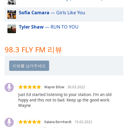
dialog
window.
Sofia Camara
— Girls Like You
Escape
will
Tyler Shaw
— RUN TO YOU
cancel
and
close
the
98.3 FLY FM 리뷰
window.
Text
Color
Wayne Bilow
30.03.2022
Opacity
Just Ed started listening to your station. I’m an old
hippy and this not to bad. Keep up the good work.
Wayne
Text
Background
Color
Katana Bernhardt
15.02.2022