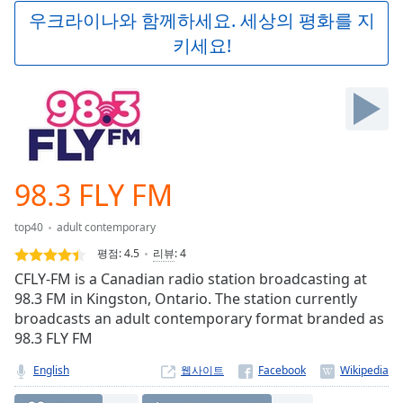
Play
우크라이나와 함께하세요. 세상의 평화를 지
Video
키세요!
Play
Skip
Backward
Skip
Forward
Mute
Current
Time
0:00
98.3 FLY FM
/
Duration
-:-
top40
adult contemporary
Loaded
:
0.00%
평점:
4.5
리뷰
:
4
Stream
CFLY-FM is a Canadian radio station broadcasting at
Type
LIVE
98.3 FM in Kingston, Ontario. The station currently
Seek to
broadcasts an adult contemporary format branded as
live,
98.3 FLY FM
currently
behind
live
LIVE
English
웹사이트
Remaining