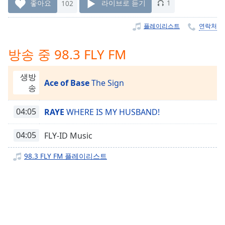
Time
-
좋아요
102
라이브로 듣기
1
-:-
플레이리스트
연락처
1x
Playback
방송 중 98.3 FLY FM
Rate
Chapters
생방
Ace of Base
The Sign
송
Chapters
04:05
RAYE
WHERE IS MY HUSBAND!
Descriptions
descriptions
04:05
FLY-ID Music
off
,
selected
98.3 FLY FM 플레이리스트
Subtitles
subtitles
settings
,
opens