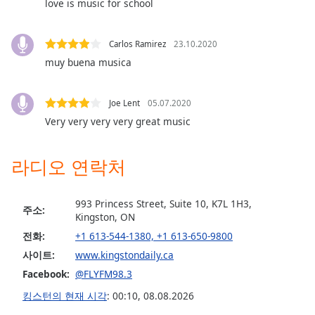
love is music for school
Opacity
Carlos Ramirez
23.10.2020
Caption
muy buena musica
Area
Background
Color
Joe Lent
05.07.2020
Very very very very great music
Opacity
라디오 연락처
Font
Size
993 Princess Street, Suite 10, K7L 1H3,
주소:
Kingston, ON
전화:
+1 613-544-1380, +1 613-650-9800
Text
사이트:
www.kingstondaily.ca
Edge
Style
Facebook:
@FLYFM98.3
킹스턴의 현재 시각
:
00:10
,
08.08.2026
Font