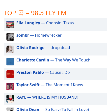
subtitles
settings
TOP 곡 – 98.3 FLY FM
dialog
subtitles
off
,
Ella Langley
— Choosin' Texas
selected
sombr
— Homewrecker
Audio
Track
Olivia Rodrigo
— drop dead
Picture-
in-
Picture
Charlotte Cardin
— The Way We Touch
Fullscreen
This
Preston Pablo
— Cause I Do
is
a
Taylor Swift
— The Moment I Knew
modal
window.
RAYE
— WHERE IS MY HUSBAND!
Beginning
of
Olivia Dean
— So Easy (To Fall In Love)