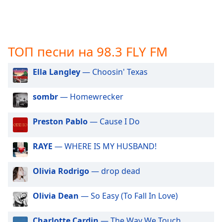
opens
subtitles
settings
dialog
ТОП песни на 98.3 FLY FM
subtitles
off
,
Ella Langley
— Choosin' Texas
selected
Audio
sombr
— Homewrecker
Track
Preston Pablo
— Cause I Do
Picture-
in-
Picture
RAYE
— WHERE IS MY HUSBAND!
Fullscreen
This
is
Olivia Rodrigo
— drop dead
a
modal
Olivia Dean
— So Easy (To Fall In Love)
window.
Charlotte Cardin
— The Way We Touch