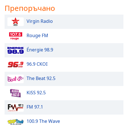
Препоръчано
Virgin Radio
Rouge FM
Énergie 98.9
96.9 CKOI
The Beat 92.5
KiSS 92.5
FM 97.1
100.9 The Wave