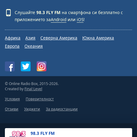
Слушайте
98.3 FLY FM
на смартфона си безплатно с
приложението за
Android
или
iOS
!
Африка
Азия
Северна Америка
Южна Америка
Европа
Океания
© Online Radio Box, 2015-2026.
Created by
Final Level
Условия
Поверителност
Отзиви
Уиджети
За радиостанции
98.3 FLY FM