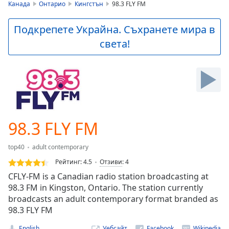
is
Канада
Онтарио
Кингстън
98.3 FLY FM
loading.
Play
Подкрепете Украйна. Съхранете мира в
Video
света!
Play
Skip
Backward
Skip
Forward
Mute
Current
Time
0:00
98.3 FLY FM
/
Duration
-:-
top40
adult contemporary
Loaded
:
0.00%
Рейтинг:
4.5
Отзиви
:
4
Stream
CFLY-FM is a Canadian radio station broadcasting at
Type
LIVE
98.3 FM in Kingston, Ontario. The station currently
Seek to
broadcasts an adult contemporary format branded as
live,
98.3 FLY FM
currently
behind
live
LIVE
English
Уебсайт