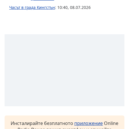
Часът в града Кингстън
:
10:40
,
08.07.2026
Font
Family
Reset
Done
Close
Modal
Dialog
End
of
dialog
window.
Инсталирайте безплатното
приложение
Online