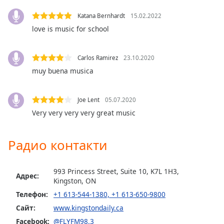
Color
Katana Bernhardt
15.02.2022
love is music for school
Opacity
Caption
Carlos Ramirez
23.10.2020
Area
muy buena musica
Background
Color
Joe Lent
05.07.2020
Very very very very great music
Opacity
Радио контакти
Font
Size
993 Princess Street, Suite 10, K7L 1H3,
Адрес:
Kingston, ON
Text
Телефон:
+1 613-544-1380, +1 613-650-9800
Edge
Сайт:
www.kingstondaily.ca
Style
Facebook:
@FLYFM98.3