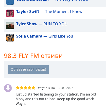
Beginning
of
dialog
Taylor Swift
— The Moment I Knew
window.
Escape
Tyler Shaw
— RUN TO YOU
will
cancel
Sofia Camara
— Girls Like You
and
close
the
98.3 FLY FM отзиви
window.
Text
Color
Opacity
Wayne Bilow
30.03.2022
Just Ed started listening to your station. I’m an old
hippy and this not to bad. Keep up the good work.
Text
Wayne
Background