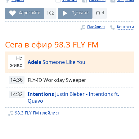
Remaining
Time
-
Харесайте
102
Пускане
4
-:-
Плейлист
Контакти
1x
Playback
Сега в ефир 98.3 FLY FM
Rate
Chapters
На
Adele
Someone Like You
живо
Chapters
14:36
FLY-ID Workday Sweeper
Descriptions
descriptions
Intentions
Justin Bieber - Intentions ft.
14:32
off
,
Quavo
selected
98.3 FLY FM плейлист
Subtitles
subtitles
settings
,