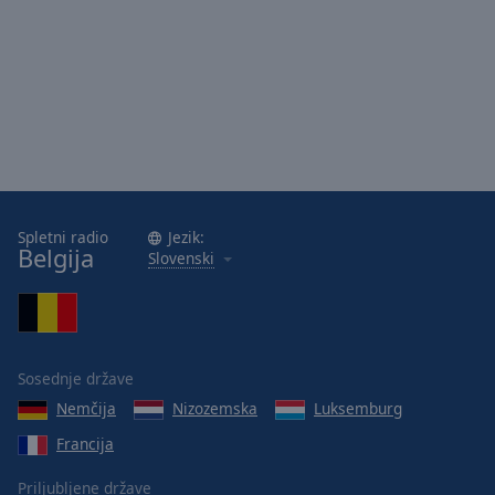
Area
Background
Color
Opacity
Font
Size
Spletni radio
Jezik:
Belgija
Slovenski
Text
Edge
Style
Sosednje države
Font
Nemčija
Nizozemska
Luksemburg
Family
Francija
Reset
Priljubljene države