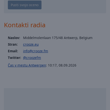
Playback
Rate
Chapters
Chapters
Kontakti radia
Descriptions
Naslov:
Middelmolenlaan 175/48 Antwerp, Belgium
descriptions
Stran:
crooze.eu
off
,
Email:
info@crooze.fm
selected
Twitter:
@croozefm
Subtitles
Čas v mestu Antwerpen
:
10:17
,
08.09.2026
subtitles
settings
,
opens
subtitles
settings
dialog
subtitles
off
,