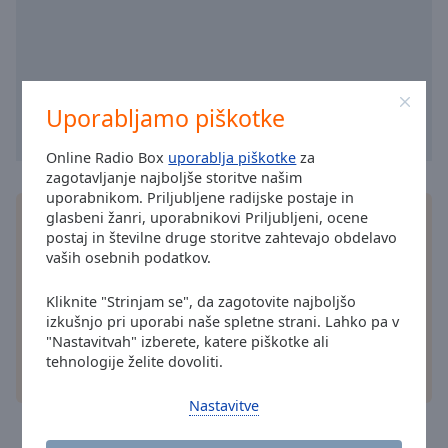
selected
Audio
Track
Uporabljamo piškotke
Picture-
in-
Picture
Online Radio Box
uporablja piškotke
za
Fullscreen
zagotavljanje najboljše storitve našim
This
uporabnikom. Priljubljene radijske postaje in
is
glasbeni žanri, uporabnikovi Priljubljeni, ocene
Namestite brezplačno aplikacijo Online Radio Box
a
postaj in številne druge storitve zahtevajo obdelavo
aplikacija
na svoj pametni telefon in poslušajte
modal
vaših osebnih podatkov.
svoje najljubše radijske postaje na spletu – kjer
window.
koli ste!
Kliknite "Strinjam se", da zagotovite najboljšo
Beginning
izkušnjo pri uporabi naše spletne strani. Lahko pa v
of
"Nastavitvah" izberete, katere piškotke ali
tehnologije želite dovoliti.
dialog
druge možnosti
window.
Nastavitve
Escape
will