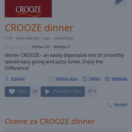
Skip
Forward
Mute
Current
CROOZE dinner
Time
0:00
/
r'n'b
easy listening
soul
smooth jazz
Duration
-:-
Ocena:
0.0
Mnenja
:
0
Loaded
:
dinner CROOZE - an easily digestable mix of smoothly
0.00%
spiced easy going and jazzy tunes. Enjoy the
Stream
Difference!
Type
LIVE
Seek to
Français
Spletna stran
live,
currently
behind
Všeč
28
Poslušaj v živo
0
live
LIVE
Remaining
Kontakti
Time
-
-:-
Ocene za CROOZE dinner
1x