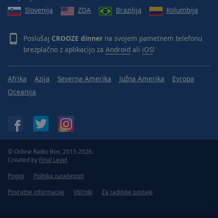
Done
Slovenija
ZDA
Brazilija
Kolumbija
Close
Modal
Dialog
Poslušaj
CROOZE dinner
na svojem pametnem telefonu
End
brezplačno z aplikacijo za
Android
ali
iOS
!
of
dialog
window.
Afrika
Azija
Severna Amerika
Južna Amerika
Evropa
Oceanija
© Online Radio Box, 2015-2026.
Created by
Final Level
Pogoji
Politika zasebnosti
Povratne informacije
Vtičniki
Za radijske postaje