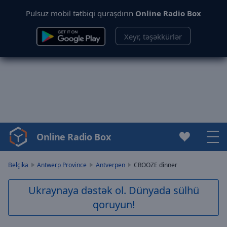
Pulsuz mobil tətbiqi quraşdırın
Online Radio Box
Xeyr, təşəkkürlər
Online Radio Box
Video
Player
is
Belçika
Antwerp Province
Antverpen
CROOZE dinner
loading.
Play
Ukraynaya dəstək ol. Dünyada sülhü
Video
qoruyun!
Play
Skip
Backward