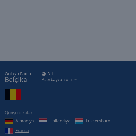
Area
Background
Color
Opacity
Font
Size
Onlayn Radio
Dil:
Text
Belçika
Azərbaycan dili
Edge
Style
Font
Qonşu ölkələr
Family
Almaniya
Hollandiya
Lüksemburq
Fransa
Reset