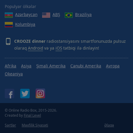
Done
Populyar ölkələr
Close
Modal
Azərbaycan
ABŞ
Braziliya
Dialog
Kolumbiya
End
of
dialog
CROOZE dinner
radiostansiyasını smartfonunuzda pulsuz
window.
olaraq
Android
və ya
iOS
tətbiqi ilə dinləyin!
Afrika
Asiya
Şimali Amerika
Cənubi Amerika
Avropa
Okeaniya
© Online Radio Box, 2015-2026.
Created by
Final Level
Şərtlər
Məxfilik Siyasəti
Əlaqə