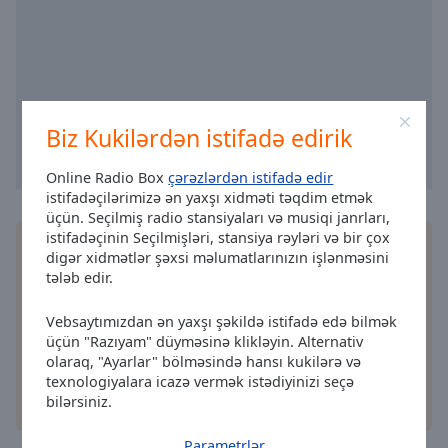
selected
Audio
Track
Picture-
in-
Biz Kukilərdən istifadə edirik
Picture
Fullscreen
Online Radio Box
çərəzlərdən istifadə edir
This
istifadəçilərimizə ən yaxşı xidməti təqdim etmək
is
üçün. Seçilmiş radio stansiyaları və musiqi janrları,
a
istifadəçinin Seçilmişləri, stansiya rəyləri və bir çox
Pulsuz Online Radio Box
tətbiq
tətbiqini
modal
digər xidmətlər şəxsi məlumatlarınızın işlənməsini
smartfonunuza yükləyin və sevimli radio
window.
tələb edir.
stansiyalarınızı onlayn dinləyin - harada olursanız
olun!
Beginning
Vebsaytımızdan ən yaxşı şəkildə istifadə edə bilmək
of
üçün "Razıyam" düyməsinə klikləyin. Alternativ
olaraq, "Ayarlar" bölməsində hansı kukilərə və
dialog
texnologiyalara icazə vermək istədiyinizi seçə
window.
bilərsiniz.
digər seçimlər
Escape
will
Parametrlər