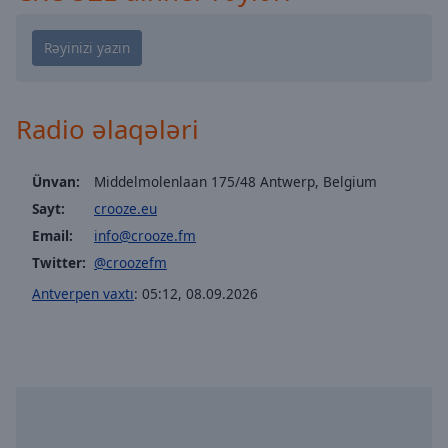
Playback
Rate
Chapters
Chapters
Radio əlaqələri
Descriptions
descriptions
Ünvan:
Middelmolenlaan 175/48 Antwerp, Belgium
off
,
Sayt:
crooze.eu
selected
Email:
info@crooze.fm
Subtitles
Twitter:
@croozefm
subtitles
Antverpen vaxtı
:
05:12
,
08.09.2026
settings
,
opens
subtitles
settings
dialog
subtitles
off
,