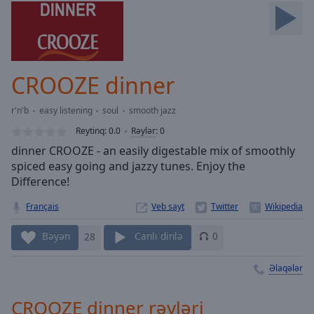
Skip
Forward
Mute
Current
Time
0:00
CROOZE dinner
/
Duration
-:-
r'n'b
easy listening
soul
smooth jazz
Loaded
:
0.00%
Reytinq:
0.0
Rəylər
:
0
Stream
dinner CROOZE - an easily digestable mix of smoothly
Type
LIVE
spiced easy going and jazzy tunes. Enjoy the
Seek to
Difference!
live,
currently
Français
Veb sayt
behind
live
LIVE
Remaining
Bəyən
28
Canlı dinlə
0
Time
-
-:-
Əlaqələr
1x
CROOZE dinner rəyləri