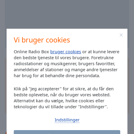
selected
Audio
Track
Picture-
Vi bruger cookies
in-
Picture
Fullscreen
Online Radio Box
bruger cookies
or at kunne levere
This
den bedste tjeneste til vores brugere. Foretrukne
is
radiostationer og musikgenrer, brugers favoritter,
Installer den gratis Online Radio Box
applikation
a
anmeldelser af stationer og mange andre tjenester
på din smartphone, og lyt til dine foretrukne
modal
har brug for at behandle dine persondata.
radiostationer online – uanset hvor du er!
window.
Klik på "Jeg accepterer" for at sikre, at du får den
bedste oplevelse, når du bruger vores websted.
Beginning
Alternativt kan du vælge, hvilke cookies eller
of
andre muligheder
teknologier du vil tillade under "Indstillinger".
dialog
window.
Indstillinger
Escape
will
Anbefalet