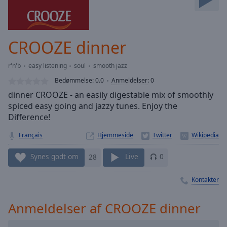
Skip
Forward
Mute
Current
CROOZE dinner
Time
0:00
/
r'n'b
easy listening
soul
smooth jazz
Duration
-:-
Bedømmelse:
0.0
Anmeldelser
:
0
Loaded
:
dinner CROOZE - an easily digestable mix of smoothly
0.00%
spiced easy going and jazzy tunes. Enjoy the
Stream
Difference!
Type
LIVE
Seek to
Français
Hjemmeside
live,
currently
behind
Synes godt om
28
Live
0
live
LIVE
Remaining
Kontakter
Time
-
-:-
Anmeldelser af CROOZE dinner
1x