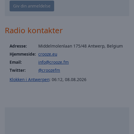
Playback
Rate
Chapters
Chapters
Radio kontakter
Descriptions
Adresse:
Middelmolenlaan 175/48 Antwerp, Belgium
descriptions
Hjemmeside:
crooze.eu
off
,
Email:
info@crooze.fm
selected
Twitter:
@croozefm
Subtitles
Klokken i Antwerpen
:
06:12
,
08.08.2026
subtitles
settings
,
opens
subtitles
settings
dialog
subtitles
off
,