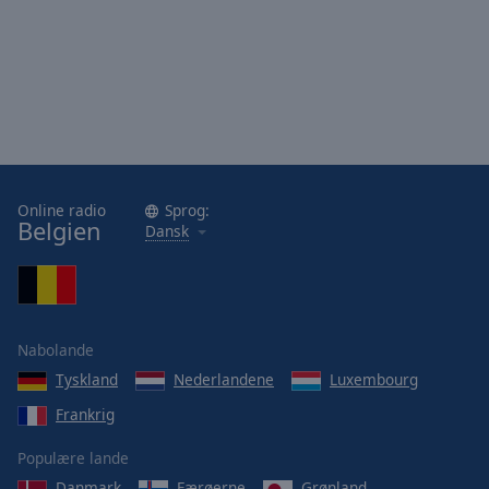
Area
Background
Color
Opacity
Font
Size
Online radio
Sprog:
Belgien
Dansk
Text
Edge
Style
Nabolande
Tyskland
Nederlandene
Luxembourg
Font
Family
Frankrig
Populære lande
Reset
Danmark
Færøerne
Grønland