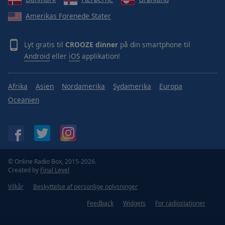
Done
Amerikas Forenede Stater
Close
Modal
Dialog
End
Lyt gratis til
CROOZE dinner
på din smartphone til
of
Android
eller
iOS
applikation!
dialog
window.
Afrika
Asien
Nordamerika
Sydamerika
Europa
Oceanien
© Online Radio Box, 2015-2026.
Created by
Final Level
Vilkår
Beskyttelse af personlige oplysninger
Feedback
Widgets
For radiostationer