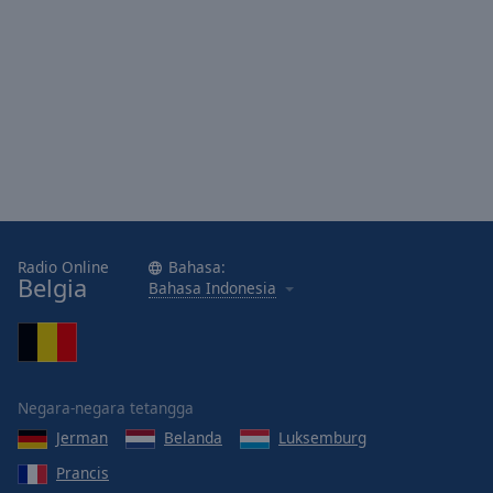
Area
Background
Color
Opacity
Font
Size
Radio Online
Bahasa:
Text
Belgia
Bahasa Indonesia
Edge
Style
Font
Negara-negara tetangga
Family
Jerman
Belanda
Luksemburg
Prancis
Reset