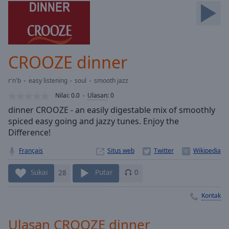
Skip
Forward
Mute
Current
Time
0:00
CROOZE dinner
/
Duration
-:-
r'n'b
easy listening
soul
smooth jazz
Loaded
:
0.00%
Nilai:
0.0
Ulasan
:
0
Stream
dinner CROOZE - an easily digestable mix of smoothly
Type
LIVE
spiced easy going and jazzy tunes. Enjoy the
Seek to
Difference!
live,
currently
Français
Situs web
behind
live
LIVE
Remaining
Sukai
28
Putar
0
Time
-
-:-
Kontak
1x
Ulasan CROOZE dinner