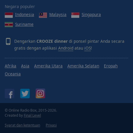
Done
Negara populer
Close
Modal
Indonesia
Malaysia
Singapura
Dialog
Suriname
End
of
dialog
Dengarkan
CROOZE dinner
di ponsel pintar Anda secara
window.
gratis dengan aplikasi
Android
atau
iOS
!
Afrika
Asia
Amerika Utara
Amerika Selatan
Eropah
Oceania
© Online Radio Box, 2015-2026.
Created by
Final Level
Syarat dan ketentuan
Privasi