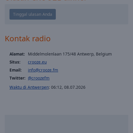
Playback
Rate
Chapters
Chapters
Kontak radio
Descriptions
descriptions
Alamat:
Middelmolenlaan 175/48 Antwerp, Belgium
off
,
Situs:
crooze.eu
selected
Email:
info@crooze.fm
Subtitles
Twitter:
@croozefm
subtitles
Waktu di Antwerpen
:
06:12
,
08.07.2026
settings
,
opens
subtitles
settings
dialog
subtitles
off
,