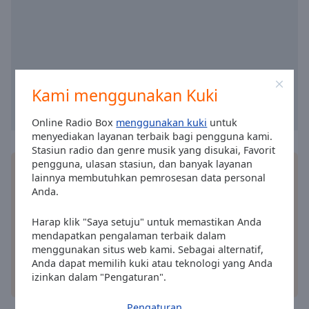
selected
Audio
Track
Picture-
in-
Kami menggunakan Kuki
Picture
Fullscreen
Online Radio Box
menggunakan kuki
untuk
This
menyediakan layanan terbaik bagi pengguna kami.
is
Stasiun radio dan genre musik yang disukai, Favorit
a
pengguna, ulasan stasiun, dan banyak layanan
Pasang
aplikasi
Online Radio Box gratis untuk
modal
lainnya membutuhkan pemrosesan data personal
ponsel pintar Anda dan dengarkan stasiun radio
window.
Anda.
favorit Anda secara online – di mana pun Anda
berada!
Beginning
Harap klik "Saya setuju" untuk memastikan Anda
of
mendapatkan pengalaman terbaik dalam
menggunakan situs web kami. Sebagai alternatif,
dialog
Anda dapat memilih kuki atau teknologi yang Anda
window.
izinkan dalam "Pengaturan".
pilihan lain
Escape
will
Pengaturan