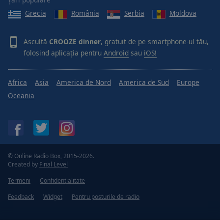
Done
Grecia
România
Serbia
Moldova
Close
Modal
Dialog
End
Ascultă
CROOZE dinner
, gratuit de pe smartphone-ul tău,
of
folosind aplicația pentru
Android
sau
iOS!
dialog
window.
Africa
Asia
America de Nord
America de Sud
Europe
Oceania
© Online Radio Box, 2015-2026.
Created by
Final Level
Termeni
Confidențialitate
Feedback
Widget
Pentru posturile de radio