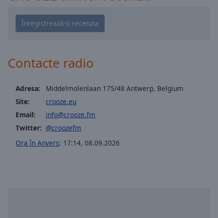
Playback
Rate
Chapters
Chapters
Contacte radio
Descriptions
descriptions
Adresa:
Middelmolenlaan 175/48 Antwerp, Belgium
off
,
Site:
crooze.eu
selected
Email:
info@crooze.fm
Subtitles
Twitter:
@croozefm
subtitles
Ora în Anvers
:
17:14
,
08.09.2026
settings
,
opens
subtitles
settings
dialog
subtitles
off
,