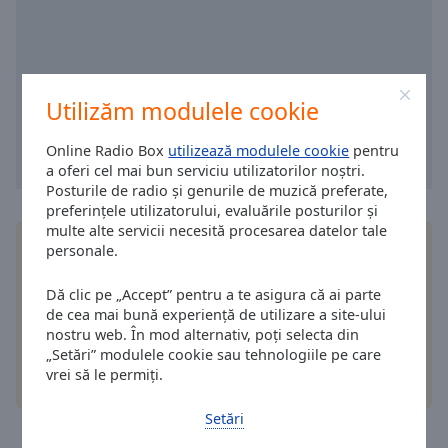
selected
Audio
Track
Utilizăm modulele cookie
Picture-
in-
Picture
Online Radio Box
utilizează modulele cookie
pentru
Fullscreen
a oferi cel mai bun serviciu utilizatorilor noștri.
This
Posturile de radio și genurile de muzică preferate,
is
preferințele utilizatorului, evaluările posturilor și
a
multe alte servicii necesită procesarea datelor tale
Instalează aplicația gratuită Online Radio Box
modal
personale.
aplicație
pe smartphone-ul tău și ascultă-ți online
window.
posturile de radio preferate - oriunde te-ai afla!
Dă clic pe „Accept” pentru a te asigura că ai parte
de cea mai bună experiență de utilizare a site-ului
Beginning
nostru web. În mod alternativ, poți selecta din
of
„Setări” modulele cookie sau tehnologiile pe care
dialog
vrei să le permiți.
alte optiuni
window.
Escape
Setări
will