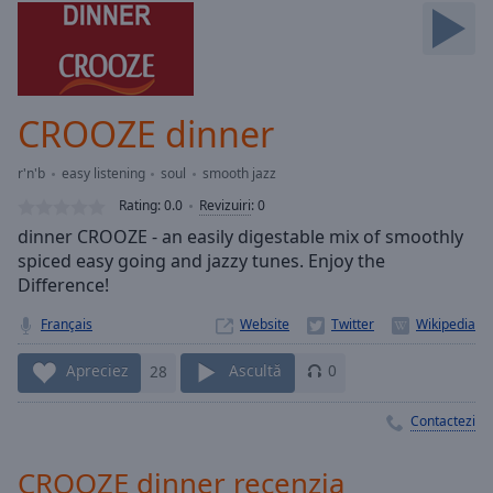
Skip
Forward
Mute
Current
Time
0:00
CROOZE dinner
/
Duration
-:-
r'n'b
easy listening
soul
smooth jazz
Loaded
:
0.00%
Rating:
0.0
Revizuiri
:
0
Stream
dinner CROOZE - an easily digestable mix of smoothly
Type
LIVE
spiced easy going and jazzy tunes. Enjoy the
Seek to
Difference!
live,
currently
Français
Website
behind
live
LIVE
Remaining
Apreciez
28
Ascultă
0
Time
-
-:-
Contactezi
1x
CROOZE dinner recenzia