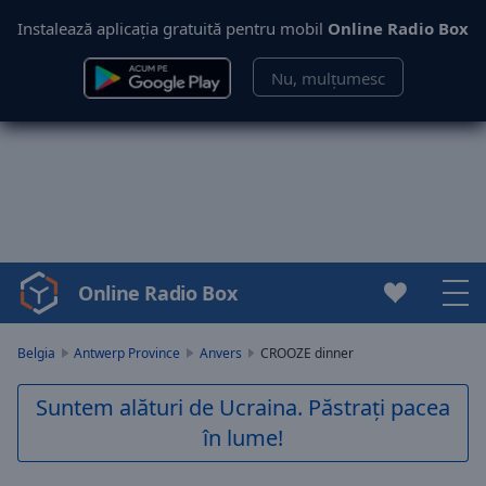
Instalează aplicația gratuită pentru mobil
Online Radio Box
Nu, mulțumesc
Online Radio Box
Video
Player
is
Belgia
Antwerp Province
Anvers
CROOZE dinner
loading.
Play
Suntem alături de Ucraina. Păstrați pacea
Video
în lume!
Play
Skip
Backward