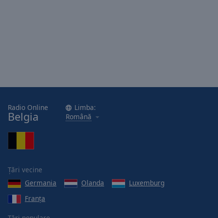
Area
Background
Color
Opacity
Font
Size
Radio Online
Limba:
Belgia
Română
Text
Edge
Style
Țări vecine
Font
Family
Germania
Olanda
Luxemburg
Franţa
Reset
Țări populare