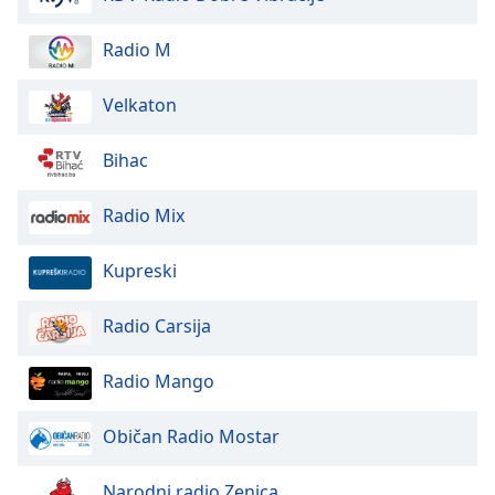
Opacity
Radio M
Velkaton
Caption
Area
Bihac
Background
Color
Radio Mix
Opacity
Kupreski
Font
Radio Carsija
Size
Radio Mango
Text
Edge
Običan Radio Mostar
Style
Narodni radio Zenica