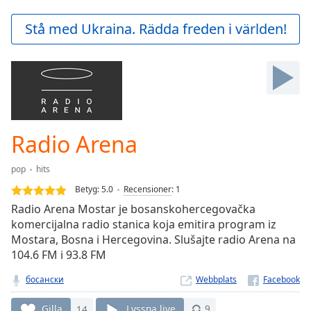
loading.
Play
Stå med Ukraina. Rädda freden i världen!
Video
Play
Skip
Backward
Skip
Forward
Mute
Current
Radio Arena
Time
0:00
/
pop
hits
Duration
-:-
Betyg:
5.0
Recensioner
:
1
Loaded
:
Radio Arena Mostar je bosanskohercegovačka
0.00%
komercijalna radio stanica koja emitira program iz
Stream
Mostara, Bosna i Hercegovina. Slušajte radio Arena na
Type
LIVE
104.6 FM i 93.8 FM
Seek to
live,
currently
босански
Webbplats
behind
live
LIVE
Gilla
14
Lyssna live
9