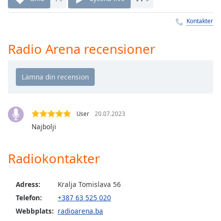
Remaining
Time
-
Kontakter
-:-
1x
Radio Arena recensioner
Playback
Rate
Chapters
Chapters
User
20.07.2023
Descriptions
Najbolji
descriptions
off
,
Radiokontakter
selected
Subtitles
Adress:
Kralja Tomislava 56
Telefon:
+387 63 525 020
subtitles
settings
,
Webbplats:
radioarena.ba