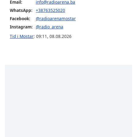
opens
Email:
info@radioarena.ba
subtitles
WhatsApp:
+38763525020
settings
Facebook:
@radioarenamostar
dialog
subtitles
Instagram:
@radio_arena
off
,
Tid i Mostar
:
09:11
,
08.08.2026
selected
Audio
Track
Picture-
in-
Picture
Fullscreen
This
is
a
modal
window.
Beginning