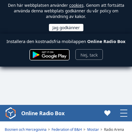
Den här webbplatsen använder
cookies
. Genom att fortsätta
använda denna webbplats godkänner du vår policy om
användning av kakor.
Installera den kostnadsfria mobilappen
Online Radio Box
Nej, tack
Online Radio Box
Video
Player
is
Bosnien och Hercegovina
Federation of B&H
Mostar
Radio Arena