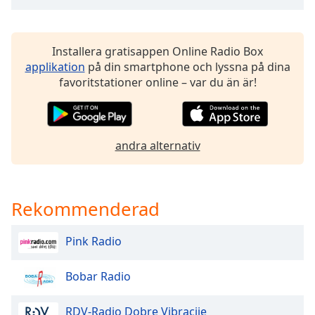
of
dialog
window.
Installera gratisappen Online Radio Box
Escape
applikation
på din smartphone och lyssna på dina
will
favoritstationer online – var du än är!
cancel
and
close
the
window.
andra alternativ
Text
Color
Rekommenderad
Opacity
Pink Radio
Text
Bobar Radio
Background
Color
RDV-Radio Dobre Vibracije