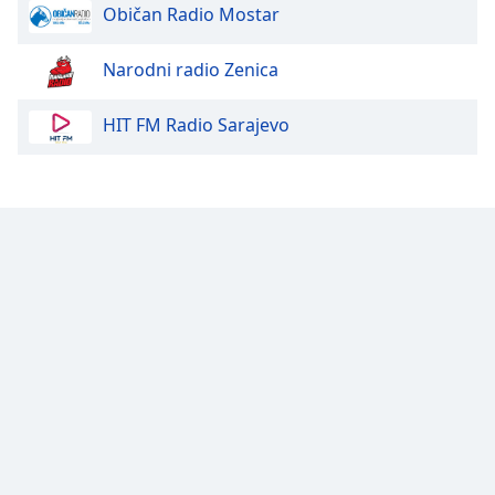
Običan Radio Mostar
Font
Family
Narodni radio Zenica
HIT FM Radio Sarajevo
Reset
Done
Close
Modal
Dialog
End
of
dialog
window.