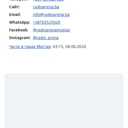
opens
Сайт:
radioarena.ba
subtitles
Email:
info@radioarena.ba
settings
WhatsApp:
+38763525020
dialog
subtitles
Facebook:
@radioarenamostar
off
,
Instagram:
@radio_arena
selected
Часът в града Мостар
:
03:15
,
08.08.2026
Audio
Track
Picture-
in-
Picture
Fullscreen
This
is
a
modal
window.