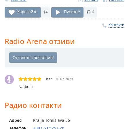
Remaining
Time
-
Харесайте
14
Пускане
4
-:-
Контакти
1x
Playback
Radio Arena отзиви
Rate
Chapters
Chapters
Descriptions
User
20.07.2023
descriptions
Najbolji
off
,
selected
Радио контакти
Subtitles
Адрес:
Kralja Tomislava 56
subtitles
settings
,
Телефон:
+387 63 525 020