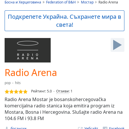
is
Босна и Херцеговина
Federation of B&H
Мостар
Radio Arena
loading.
Play
Подкрепете Украйна. Съхранете мира в
Video
света!
Play
Skip
Backward
Skip
Forward
Mute
Current
Time
0:00
Radio Arena
/
Duration
-:-
pop
hits
Loaded
:
0.00%
Рейтинг:
5.0
Отзиви
:
1
Stream
Radio Arena Mostar je bosanskohercegovačka
Type
LIVE
komercijalna radio stanica koja emitira program iz
Seek to
Mostara, Bosna i Hercegovina. Slušajte radio Arena na
live,
104.6 FM i 93.8 FM
currently
behind
live
LIVE
босански
Уебсайт