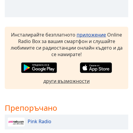
Beginning
of
dialog
window.
Escape
will
Инсталирайте безплатното
приложение
Online
cancel
Radio Box за вашия смартфон и слушайте
and
любимите си радиостанции онлайн където и да
close
се намирате!
the
window.
Text
други възможности
Color
Opacity
Препоръчано
Text
Pink Radio
Background