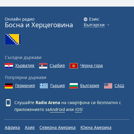
Онлайн радио
Език:
Босна и Херцеговина
Български
Съседни държави
Хърватия
Сърбия
Черна гора
Популярни държави
Германия
Гърция
България
САЩ
Слушайте
Radio Arena
на смартфона си безплатно с
приложението за
Android
или
iOS
!
Африка
Азия
Северна Америка
Южна Америка