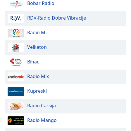
Color
Bobar Radio
Opacity
RDV-Radio Dobre Vibracije
Radio M
Caption
Area
Velkaton
Background
Color
Bihac
Opacity
Radio Mix
Font
Kupreski
Size
Radio Carsija
Text
Edge
Radio Mango
Style