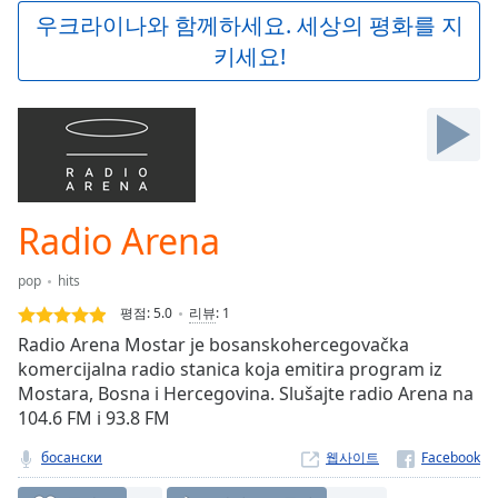
Play
우크라이나와 함께하세요. 세상의 평화를 지
Video
키세요!
Play
Skip
Backward
Skip
Forward
Mute
Current
Time
0:00
Radio Arena
/
Duration
-:-
pop
hits
Loaded
:
0.00%
평점:
5.0
리뷰
:
1
Stream
Radio Arena Mostar je bosanskohercegovačka
Type
LIVE
komercijalna radio stanica koja emitira program iz
Seek to
Mostara, Bosna i Hercegovina. Slušajte radio Arena na
live,
104.6 FM i 93.8 FM
currently
behind
live
LIVE
босански
웹사이트
Remaining