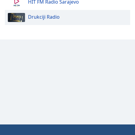
HIT FM Radio Sarajevo
Family
Drukciji Radio
Reset
Done
Close
Modal
Dialog
End
of
dialog
window.