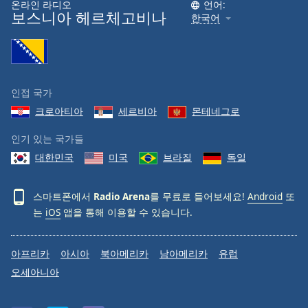
온라인 라디오
언어:
보스니아 헤르체고비나
한국어
인접 국가
크로아티아
세르비아
몬테네그로
인기 있는 국가들
대한민국
미국
브라질
독일
스마트폰에서
Radio Arena
를 무료로 들어보세요!
Android
또
는
iOS
앱을 통해 이용할 수 있습니다.
아프리카
아시아
북아메리카
남아메리카
유럽
오세아니아