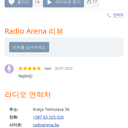
Time
-
좋아요
14
라이브로 듣기
17
-:-
연락처
1x
Playback
Radio Arena 리뷰
Rate
Chapters
Chapters
Descriptions
User
20.07.2023
descriptions
Najbolji
off
,
selected
라디오 연락처
Subtitles
주소:
Kralja Tomislava 56
subtitles
settings
,
전화:
+387 63 525 020
opens
사이트:
radioarena.ba