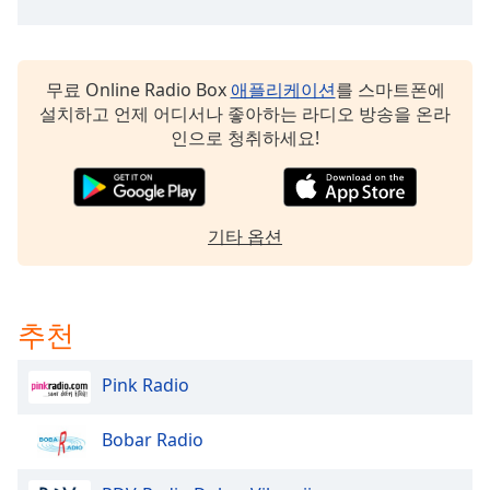
dialog
window.
Escape
will
무료 Online Radio Box
애플리케이션
를 스마트폰에
cancel
설치하고 언제 어디서나 좋아하는 라디오 방송을 온라
and
인으로 청취하세요!
close
the
window.
기타 옵션
Text
Color
추천
Opacity
Pink Radio
Text
Background
Bobar Radio
Color