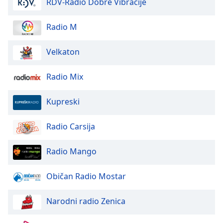
RDV-Radio Dobre Vibracije
Opacity
Radio M
Caption
Velkaton
Area
Background
Color
Radio Mix
Kupreski
Opacity
Radio Carsija
Font
Size
Radio Mango
Text
Običan Radio Mostar
Edge
Style
Narodni radio Zenica
Font