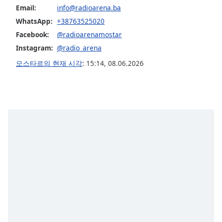
subtitles
Email:
info@radioarena.ba
settings
WhatsApp:
+38763525020
dialog
subtitles
Facebook:
@radioarenamostar
off
,
Instagram:
@radio_arena
selected
모스타르의 현재 시각
:
15:14
,
08.06.2026
Audio
Track
Picture-
in-
Picture
Fullscreen
This
is
a
modal
window.
Beginning
of