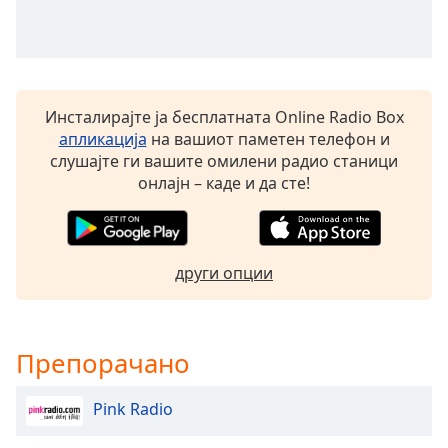
Beginning
of
dialog
window.
Escape
will
Инсталирајте ја бесплатната Online Radio Box
cancel
апликација
на вашиот паметен телефон и
and
слушајте ги вашите омилени радио станици
close
онлајн – каде и да сте!
the
window.
Text
други опции
Color
Opacity
Препорачано
Text
Pink Radio
Background