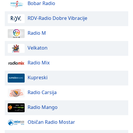
Color
Bobar Radio
Opacity
RDV-Radio Dobre Vibracije
Radio M
Caption
Area
Velkaton
Background
Color
Radio Mix
Opacity
Kupreski
Font
Radio Carsija
Size
Radio Mango
Text
Edge
Običan Radio Mostar
Style