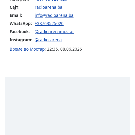
opens
Сајт:
radioarena.ba
subtitles
Email:
info@radioarena.ba
settings
WhatsApp:
+38763525020
dialog
subtitles
Facebook:
@radioarenamostar
off
,
Instagram:
@radio_arena
selected
Време во Мостар
:
22:35
,
08.06.2026
Audio
Track
Picture-
in-
Picture
Fullscreen
This
is
a
modal
window.