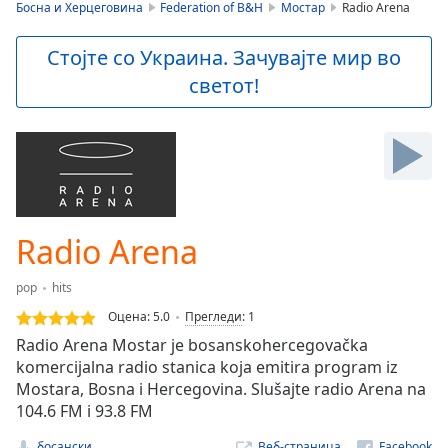
is
Босна и Херцеговина
Federation of B&H
Мостар
Radio Arena
loading.
Play
Стојте со Украина. Зачувајте мир во
Video
светот!
Play
Skip
Backward
Skip
Forward
Mute
Current
Time
0:00
Radio Arena
/
Duration
-:-
pop
hits
Loaded
:
0.00%
Оцена:
5.0
Прегледи
:
1
Stream
Radio Arena Mostar je bosanskohercegovačka
Type
LIVE
komercijalna radio stanica koja emitira program iz
Seek to
Mostara, Bosna i Hercegovina. Slušajte radio Arena na
live,
104.6 FM i 93.8 FM
currently
behind
live
LIVE
босански
Веб-страница