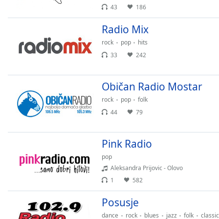
Chapters
43
186
Chapters
Radio Mix
Descriptions
rock
pop
hits
33
242
descriptions
off
,
selected
Običan Radio Mostar
rock
pop
folk
Subtitles
44
79
subtitles
settings
,
opens
Pink Radio
subtitles
pop
settings
Aleksandra Prijovic - Olovo
dialog
1
582
subtitles
off
,
Posusje
selected
dance
rock
blues
jazz
folk
classic