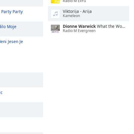
Radio M ExYu
Viktorija - Arija
Party Party
Kameleon
Dionne Warwick
What the World Needs Now
ilo Moje
Radio M Evergreen
ni Jesen Je
ic