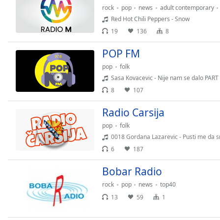
rock
pop
news
adult contemporary
the
Red Hot Chili Peppers - Snow
window.
19
136
8
Text
POP FM
Color
pop
folk
Sasa Kovacevic - Nije nam se dalo PART
Opacity
8
107
Radio Carsija
Text
Background
pop
folk
Color
0018 Gordana Lazarevic - Pusti me da 
6
187
Opacity
Bobar Radio
rock
pop
news
top40
Caption
13
59
1
Area
Background