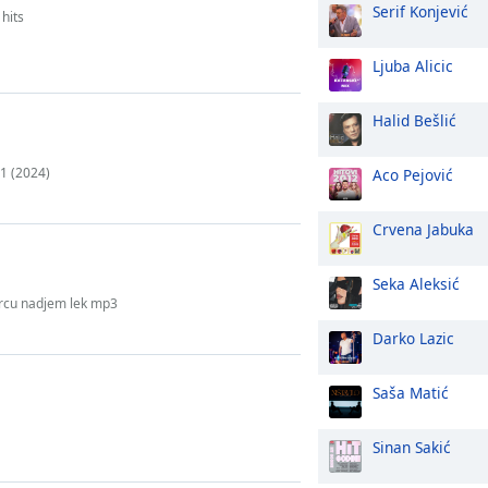
Serif Konjević
hits
Ljuba Alicic
Halid Bešlić
 1 (2024)
Aco Pejović
Crvena Jabuka
Seka Aleksić
srcu nadjem lek mp3
Darko Lazic
Saša Matić
Sinan Sakić