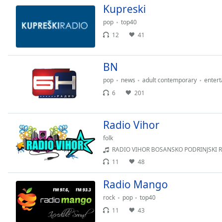
Color
Kupreski
pop
top40
Opacity
12
41
Font
BN
Size
pop
news
adult contemporary
enter
6
201
Text
Edge
Style
Radio Vihor
folk
Font
RADIO VIHOR BOSANSKO PODRINJSKI R
Family
11
48
Radio Mango
Reset
rock
pop
top40
Done
11
43
Close
Modal