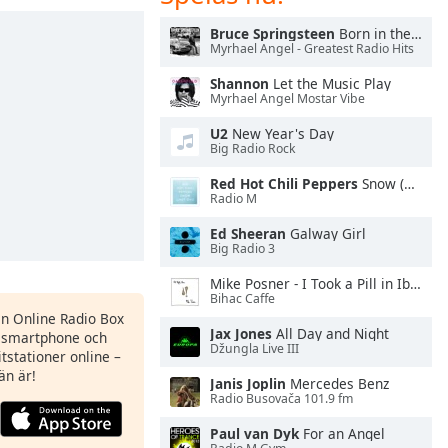
Bruce Springsteen
Born in the U.S.A.
Myrhael Angel - Greatest Radio Hits
Shannon
Let the Music Play
Myrhael Angel Mostar Vibe
U2
New Year's Day
Big Radio Rock
Red Hot Chili Peppers
Snow (Hey Oh)
Radio M
Ed Sheeran
Galway Girl
Big Radio 3
Mike Posner - I Took a Pill in Ibiza
Bihac Caffe
en Online Radio Box
Jax Jones
All Day and Night
n smartphone och
Džungla Live III
itstationer online –
än är!
Janis Joplin
Mercedes Benz
Radio Busovača 101.9 fm
Paul van Dyk
For an Angel