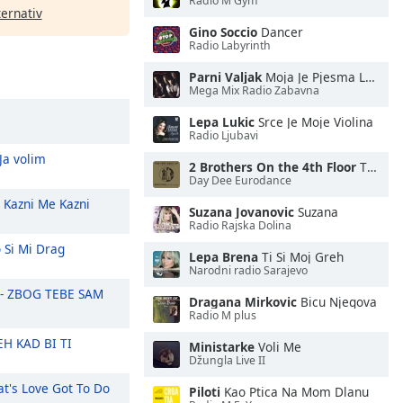
Radio M Gym
ternativ
Gino Soccio
Dancer
Radio Labyrinth
Parni Valjak
Moja Je Pjesma Lagana
Mega Mix Radio Zabavna
Lepa Lukic
Srce Je Moje Violina
Radio Ljubavi
Ja volim
2 Brothers On the 4th Floor
The Sun Will Be Shining
Day Dee Eurodance
Kazni Me Kazni
Suzana Jovanovic
Suzana
Radio Rajska Dolina
 Si Mi Drag
Lepa Brena
Ti Si Moj Greh
Narodni radio Sarajevo
 - ZBOG TEBE SAM
Dragana Mirkovic
Bicu Njegova
Radio M plus
EH KAD BI TI
Ministarke
Voli Me
Džungla Live II
t's Love Got To Do
Piloti
Kao Ptica Na Mom Dlanu