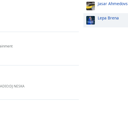
Jasar Ahmedovs
Lepa Brena
tainment
ADIO:DJ NESKA