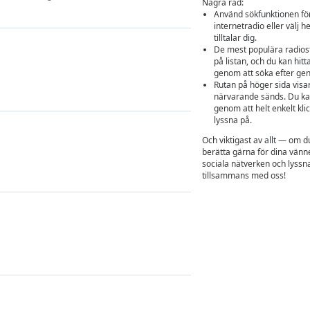
Några råd:
Använd sökfunktionen för 
internetradio eller välj h
tilltalar dig.
De mest populära radios
på listan, och du kan hitt
genom att söka efter genr
Rutan på höger sida visar
närvarande sänds. Du ka
genom att helt enkelt klic
lyssna på.
Och viktigast av allt — om d
berätta gärna för dina vänn
sociala nätverken och lyss
tillsammans med oss!