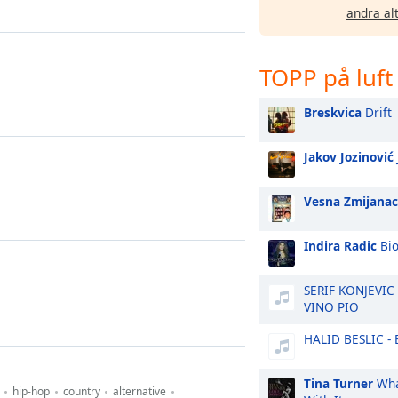
andra al
TOPP på luft
Breskvica
Drift
Jakov Jozinović
Vesna Zmijanac
Indira Radic
Bio
SERIF KONJEVIC
VINO PIO
HALID BESLIC - 
Tina Turner
Wha
hip-hop
country
alternative