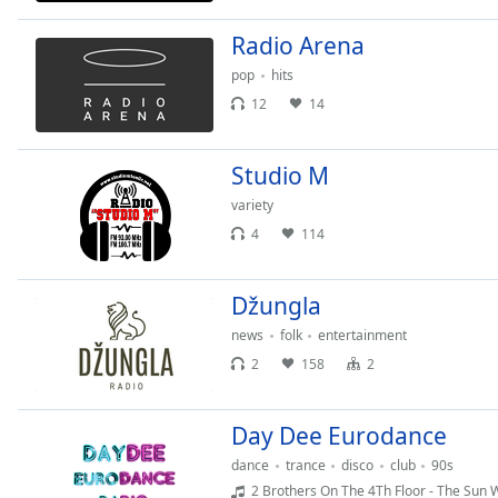
Dialog
End
Radio Arena
of
pop
hits
dialog
12
14
window.
Studio M
variety
4
114
Džungla
news
folk
entertainment
2
158
2
Day Dee Eurodance
dance
trance
disco
club
90s
2 Brothers On The 4Th Floor - The Sun W