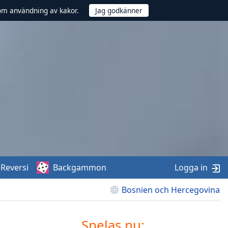
om användning av kakor.
Reversi
Backgammon
Logga in
Bosnien och Hercegovina
Spelas nu: