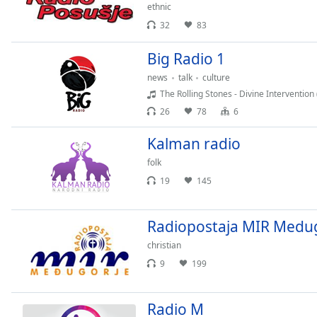
Audio
ethnic
Track
32
83
Picture-
Big Radio 1
in-
Picture
news
talk
culture
Fullscreen
The Rolling Stones - Divine Intervention
This
is
26
78
6
a
Kalman radio
modal
window.
folk
19
145
Beginning
of
dialog
Radiopostaja MIR Medu
window.
christian
Escape
9
199
will
cancel
and
Radio M
close