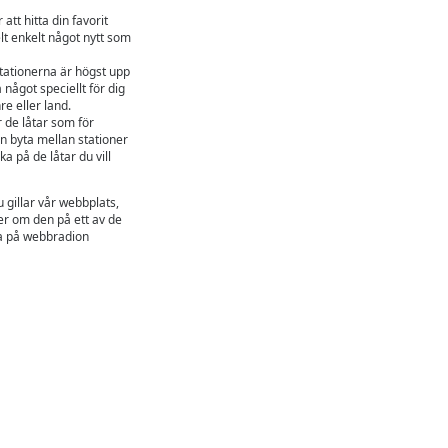
att hitta din favorit
elt enkelt något nytt som
tationerna är högst upp
a något speciellt för dig
e eller land.
 de låtar som för
n byta mellan stationer
ka på de låtar du vill
u gillar vår webbplats,
er om den på ett av de
na på webbradion