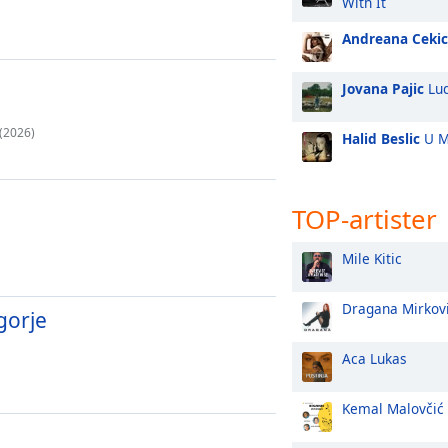
With It
Andreana Cekic
Jovana Pajic
Lud
 (2026)
Halid Beslic
U Me
TOP-artister
Mile Kitic
Dragana Mirkov
gorje
Aca Lukas
Kemal Malovčić