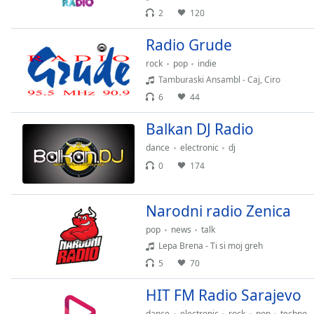
2
120
Radio Grude
rock
pop
indie
Tamburaski Ansambl - Caj, Ciro
6
44
Balkan DJ Radio
dance
electronic
dj
0
174
Narodni radio Zenica
pop
news
talk
Lepa Brena - Ti si moj greh
5
70
HIT FM Radio Sarajevo
dance
electronic
rock
pop
techno