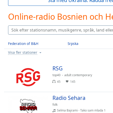
Stå med Ukraina. Rädda fred
Current
Time
0:00
/
Online-radio Bosnien och H
Duration
-:-
Loaded
:
0.00%
0:00
Stream
Federation of B&H
Srpska
Type
LIVE
Visa fler stationer
Seek to
live,
currently
behind
RSG
live
LIVE
Remaining
top40
adult contemporary
Time
-
45
145
-:-
1x
Radio Sehara
Playback
folk
Rate
Selma Bajrami - Tako sam mlada 1