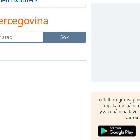
en i världen!
ercegovina
Sök
Installera gratisapp
applikation på di
lyssna på dina favor
var du 