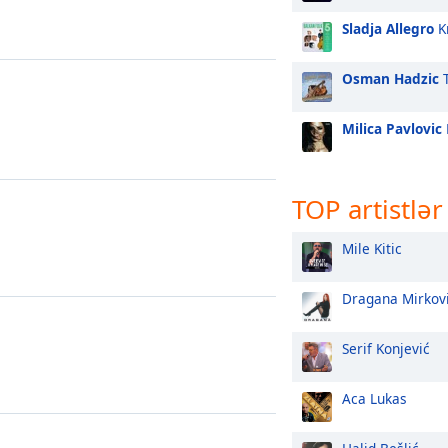
Sladja Allegro
Kr
Osman Hadzic
T
Milica Pavlovic
TOP artistlər
Mile Kitic
Dragana Mirkov
Serif Konjević
Aca Lukas