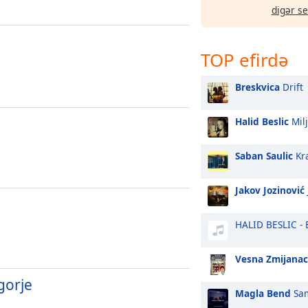
digər s
TOP efirdə
Breskvica
Drift
Halid Beslic
Mil
Saban Saulic
Kra
Jakov Jozinović
HALID BESLIC - 
Vesna Zmijanac
gorje
Magla Bend
Sam