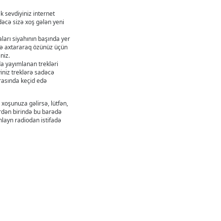
k sevdiyiniz internet
dəcə sizə xoş gələn yeni
ları siyahının başında yer
zrə axtararaq özünüz üçün
niz.
da yayımlanan trekləri
yiniz treklərə sadəcə
arasında keçid edə
xoşunuza gəlirsə, lütfən,
ərdən birində bu barədə
onlayn radiodan istifadə