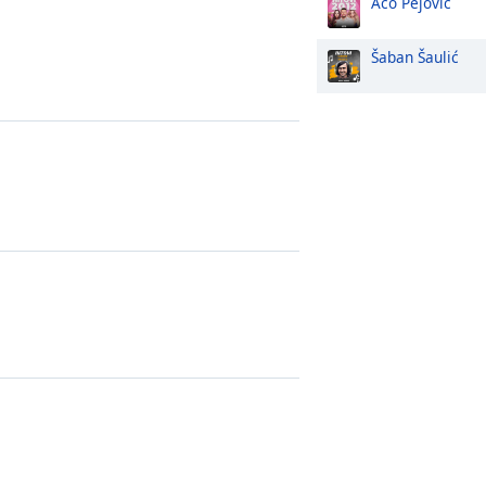
Aco Pejović
Šaban Šaulić