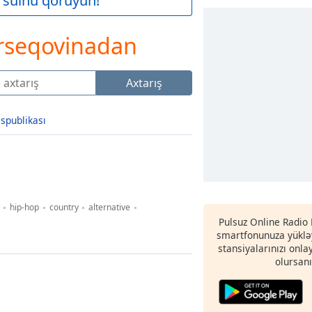
 sülhü qoruyun!
erseqovinadan
Axtarış
spublikası
hip-hop
country
alternative
Pulsuz Online Radio 
smartfonunuza yükləy
stansiyalarınızı onla
olursanı