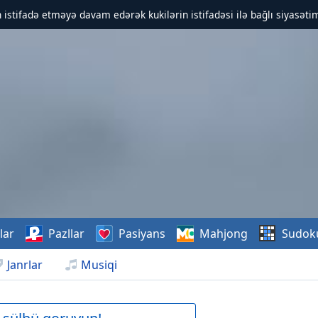
 istifadə etməyə davam edərək kukilərin istifadəsi ilə bağlı siyasətim
lar
Pazllar
Pasiyans
Mahjong
Sudok
Janrlar
Musiqi