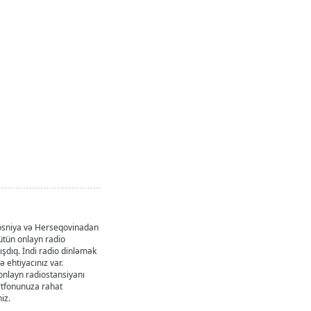
 Bosniya və Herseqovinadan
ütün onlayn radio
ışdıq. İndi radio dinləmək
 ehtiyacınız var.
onlayn radiostansiyanı
artfonunuza rahat
iz.