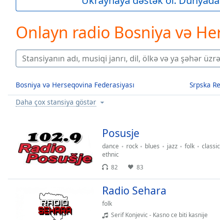
Ukraynaya dəstək ol. Dünyada
Current
Time
0:00
/
Onlayn radio Bosniya və H
Duration
-:-
Loaded
:
0.00%
0:00
Stream
Bosniya və Herseqovina Federasiyası
Srpska Re
Type
LIVE
Daha çox stansiya göstər
Seek to
live,
currently
behind
Posusje
live
LIVE
Remaining
dance
rock
blues
jazz
folk
classic
Time
-
ethnic
-:-
82
83
1x
Radio Sehara
Playback
folk
Rate
Serif Konjevic - Kasno ce biti kasnije