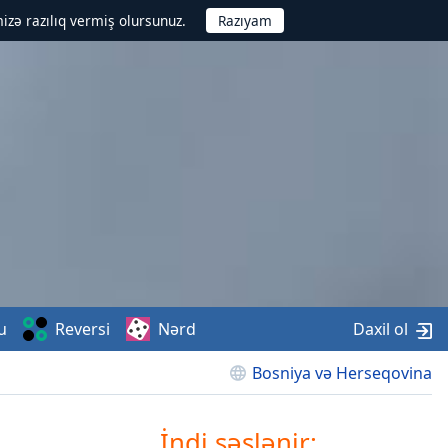
izə razılıq vermiş olursunuz.
u
Reversi
Nərd
Daxil ol
Bosniya və Herseqovina
İndi səslənir: