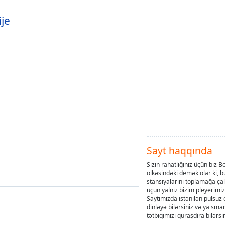
je
Sayt haqqında
Sizin rahatlığınız üçün biz
ölkəsindəki demək olar ki, b
stansiyalarını toplamağa çal
üçün yalnız bizim pleyerimizə
Saytımızda istənilən pulsuz 
dinləyə bilərsiniz və ya sm
tətbiqimizi quraşdıra bilərsin