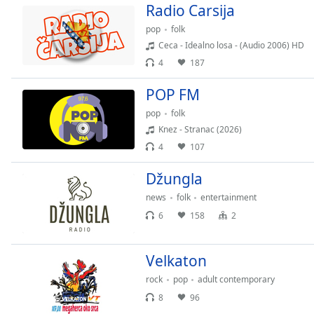
Color
Radio Carsija
pop
folk
Opacity
Ceca - Idealno losa - (Audio 2006) HD
4
187
Font
POP FM
Size
pop
folk
Knez - Stranac (2026)
Text
4
107
Edge
Style
Džungla
news
folk
entertainment
Font
6
158
2
Family
Velkaton
Reset
rock
pop
adult contemporary
Done
8
96
Close
Modal