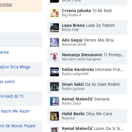
Bihac Caffe
eçimlər
Crvena Jabuka
To Mi Radi
Big Radio 4
Lepa Brena
Luda Za Tobom
Bihac Folk
Ado Gegaj
Okreni Moj Broj
Bosanski Brod
jacka
Nemanja Stevanovic
Ti Prelepa Zeno
Narodni radio Sarajevo
ljice Srca Moga
Eddie Kendricks
Intimate Friends
Radio Labyrinth
Ja volim
Sinan Sakić
Da Se Opet Rodim
Radio Ljubavi
EH KAD BI TI
Kemal Malovčić
Snezana
Radio Žepa
Kazni Me Kazni
Halid Beslic
Okuj Me Care
Rujnica
o Se Nocas Pojavi
Kemal Malovčić
Lazes Da Si Srecna