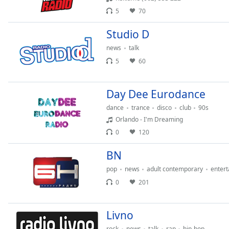
5
70
Studio D
news
talk
5
60
Day Dee Eurodance
dance
trance
disco
club
90s
Orlando - I'm Dreaming
0
120
BN
pop
news
adult contemporary
enter
0
201
Livno
rock
news
talk
rap
hip-hop