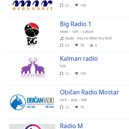
Audio
22
199
Track
Picture-
Big Radio 1
in-
Picture
news
talk
culture
Fullscreen
Slade - Hey Ho Wish You Well
This
is
23
78
6
a
Kalman radio
modal
window.
folk
12
145
Beginning
of
dialog
Običan Radio Mostar
window.
rock
pop
folk
Escape
12
79
will
cancel
and
Radio M
close