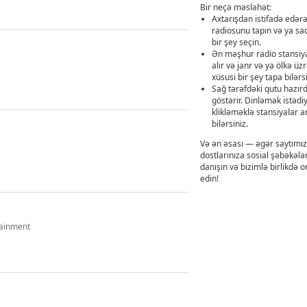
Bir neçə məsləhət:
Axtarışdan istifadə edərə
radiosunu tapın və ya sa
bir şey seçin.
Ən məşhur radio stansiya
alır və janr və ya ölkə ü
xüsusi bir şey tapa bilərsi
Sağ tərəfdəki qutu hazır
göstərir. Dinləmək istədi
klikləməklə stansiyalar 
bilərsiniz.
Və ən əsası — əgər saytımız 
dostlarınıza sosial şəbəkəl
danışın və bizimlə birlikdə 
edin!
tainment