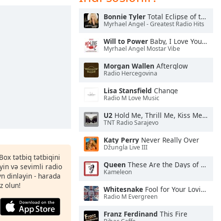
Bonnie Tyler
Total Eclipse of the Heart
Myrhael Angel - Greatest Radio Hits
Will to Power
Baby, I Love Your Way / Freebird
Myrhael Angel Mostar Vibe
Morgan Wallen
Afterglow
Radio Hercegovina
Lisa Stansfield
Change
Radio M Love Music
U2
Hold Me, Thrill Me, Kiss Me, Kill Me
TNT Radio Sarajevo
Katy Perry
Never Really Over
Džungla Live III
Box tətbiq tətbiqini
Queen
These Are the Days of Our Lives
in və sevimli radio
Kameleon
yn dinləyin - harada
z olun!
Whitesnake
Fool for Your Loving
Radio M Evergreen
Franz Ferdinand
This Fire