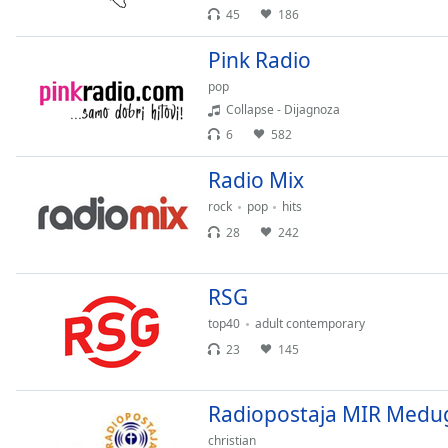
Chapters
45
186
Chapters
Pink Radio
Descriptions
pop
Collapse - Dijagnoza
descriptions
6
582
off
,
selected
Radio Mix
Subtitles
rock
pop
hits
28
242
subtitles
settings
,
opens
RSG
subtitles
top40
adult contemporary
settings
dialog
23
145
subtitles
off
,
Radiopostaja MIR Medu
selected
christian