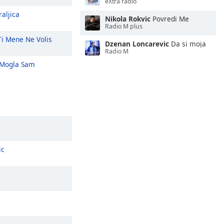
eXtra radio
aljica
Nikola Rokvic
Povredi Me
Radio M plus
i Mene Ne Volis
Dzenan Loncarevic
Da si moja
Radio M
Mogla Sam
ic