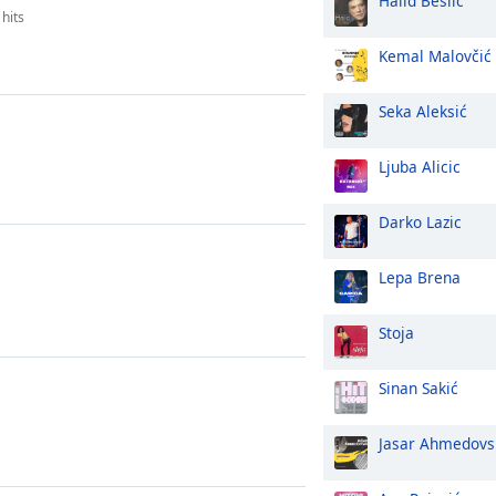
Halid Bešlić
hits
Kemal Malovčić
Seka Aleksić
Ljuba Alicic
Darko Lazic
Lepa Brena
Stoja
Sinan Sakić
Jasar Ahmedovs