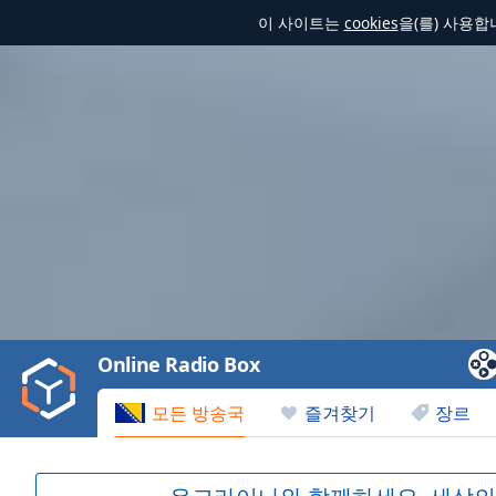
이 사이트는
cookies
을(를) 사용
Video
Player
is
loading.
Play
Video
Online Radio Box
Play
Skip
모든 방송국
즐겨찾기
장르
Backward
Skip
Forward
Mute