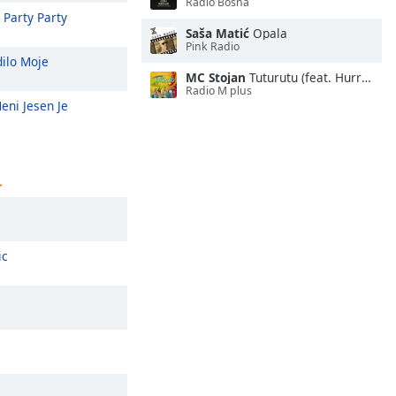
Radio Bosna
Party Party
Saša Matić
Opala
Pink Radio
ilo Moje
MC Stojan
Tuturutu (feat. Hurricane)
Radio M plus
ni Jesen Je
트
ic