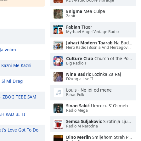
RDV-Radio Dobre Vibracije
Enigma
Mea Culpa
Zenit
Fabian
Tiger
Myrhael Angel Vintage Radio
Jahazi Modern Taarab
Na Bado Mtateseka
Hero Radio (Bosnia And Herzegovina)
Ja volim
Culture Club
Church of the Poison Mind
Big Radio 1
Kazni Me Kazni
Nina Badric
Lozinka Za Raj
Džungla Live II
 Si Mi Drag
Louis - Ne idi od mene
Bihac Folk
 - ZBOG TEBE SAM
Sinan Sakić
Umrecu S' Osmehom
Radio Mega
EH KAD BI TI
Semsa Suljakovic
Sirotinja Ljude Svadja
Radio M Narodna
t's Love Got To Do
Dino Merlin
Smijehom Strah Pokrijem