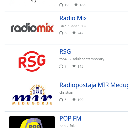
Chapters
19
186
Chapters
Radio Mix
Descriptions
rock
pop
hits
6
242
descriptions
off
,
selected
RSG
Subtitles
top40
adult contemporary
7
145
subtitles
settings
,
opens
Radiopostaja MIR Medu
subtitles
christian
settings
dialog
5
199
subtitles
off
,
POP FM
selected
pop
folk