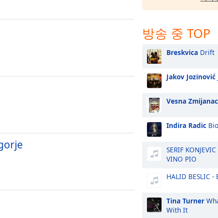
방송 중 TOP
Breskvica
Drift
Jakov Jozinović
Vesna Zmijanac
Indira Radic
Bio
gorje
SERIF KONJEVIC
VINO PIO
HALID BESLIC - 
Tina Turner
Wha
With It