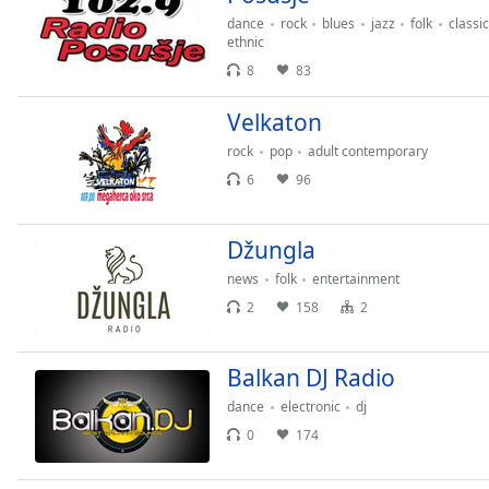
the
dance
rock
blues
jazz
folk
classic
ethnic
window.
8
83
Text
Velkaton
Color
rock
pop
adult contemporary
6
96
Opacity
Džungla
Text
Background
news
folk
entertainment
Color
2
158
2
Opacity
Balkan DJ Radio
dance
electronic
dj
Caption
0
174
Area
Background