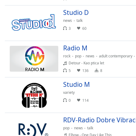
Dialog
End
Studio D
of
news
talk
dialog
3
60
window.
Radio M
rock
pop
news
adult contemporary
Detour - Kao ptica let
5
136
8
Studio M
variety
0
114
RDV-Radio Dobre Vibraci
pop
news
talk
Elbow - One Day Like This