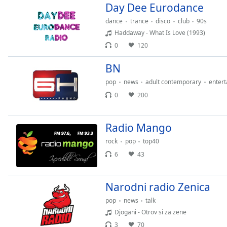
Color
Day Dee Eurodance
dance
trance
disco
club
90s
Opacity
Haddaway - What Is Love (1993)
0
120
Font
BN
Size
pop
news
adult contemporary
enter
0
200
Text
Edge
Style
Radio Mango
rock
pop
top40
Font
6
43
Family
Narodni radio Zenica
Reset
pop
news
talk
Done
Djogani - Otrov si za zene
Close
3
70
Modal