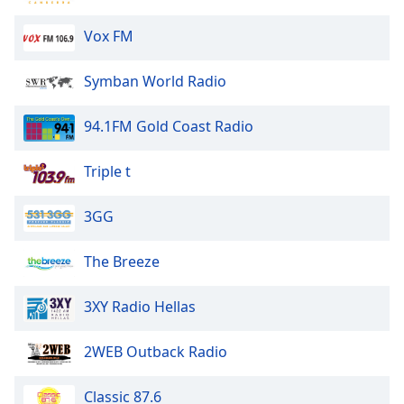
Vox FM
Symban World Radio
94.1FM Gold Coast Radio
Triple t
3GG
The Breeze
3XY Radio Hellas
2WEB Outback Radio
Classic 87.6