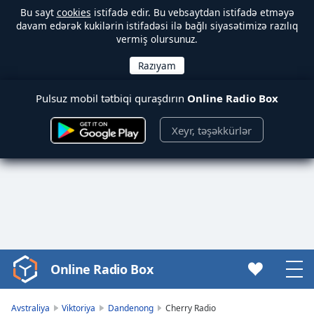
Bu sayt
cookies
istifadə edir. Bu vebsaytdan istifadə etməyə
davam edərək kukilərin istifadəsi ilə bağlı siyasətimizə razılıq
vermiş olursunuz.
Pulsuz mobil tətbiqi quraşdırın
Online Radio Box
Xeyr, təşəkkürlər
Online Radio Box
Video
Player
is
Avstraliya
Viktoriya
Dandenong
Cherry Radio