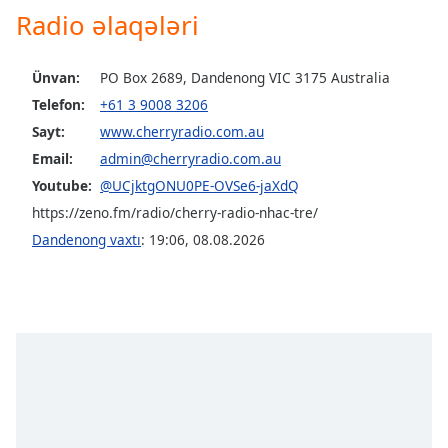
Radio əlaqələri
Opacity
Ünvan:
PO Box 2689, Dandenong VIC 3175 Australia
Caption
Telefon:
+61 3 9008 3206
Area
Sayt:
www.cherryradio.com.au
Background
Email:
admin@cherryradio.com.au
Color
Youtube:
@UCjktgONU0PE-OVSe6-jaXdQ
https://zeno.fm/radio/cherry-radio-nhac-tre/
Opacity
Dandenong vaxtı
:
19:06
,
08.08.2026
Font
Size
Text
Edge
Style