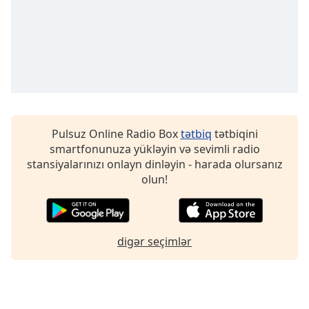
Font
Family
Reset
Done
Close
Modal
Dialog
Pulsuz Online Radio Box
tətbiq
tətbiqini
End
smartfonunuza yükləyin və sevimli radio
of
stansiyalarınızı onlayn dinləyin - harada olursanız
dialog
olun!
window.
digər seçimlər