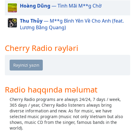
of
Hoàng Dũng
— Tình Mãi M**g Chờ
dialog
window.
Thu Thủy
— M**g Bình Yên Về Cho Anh (feat.
Escape
Lương Bằng Quang)
will
cancel
and
Cherry Radio rəyləri
close
the
window.
Text
Color
Radio haqqında məlumat
Cherry Radio programs are always 24/24, 7 days / week,
Opacity
365 days / year, Cherry Radio listeners always bring
diverse information and new. As for music, we have
selected music program (music not only Vietnam but also
Text
shows, music CD from the singer, famous bands in the
Background
world).
Color