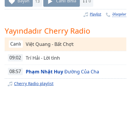
Remaining
Bəyən
13
Canlı dinlə
0
Time
-
-:-
Playlist
Əlaqələr
1x
Yayındadır Cherry Radio
Playback
Rate
Canlı
Việt Quang - Bất Chợt
Chapters
09:02
Trí Hải - Lời tình
Chapters
08:57
Phạm Nhật Huy
Đường Của Cha
Descriptions
descriptions
Cherry Radio playlist
off
,
selected
Subtitles
subtitles
settings
,