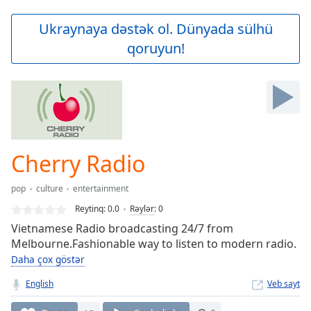
loading.
Play
Ukraynaya dəstək ol. Dünyada sülhü
Video
qoruyun!
Play
Skip
Backward
Skip
Forward
Mute
Current
Time
0:00
Cherry Radio
/
Duration
-:-
pop
culture
entertainment
Loaded
:
0.00%
Reytinq:
0.0
Rəylər
:
0
Stream
Vietnamese Radio broadcasting 24/7 from
Type
LIVE
Melbourne.Fashionable way to listen to modern radio.
Seek to
Daha çox göstər
live,
currently
English
Veb sayt
behind
live
LIVE