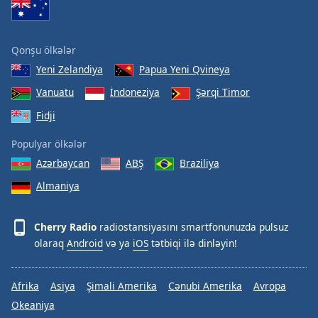
Qonşu ölkələr
Yeni Zelandiya
Papua Yeni Qvineya
Vanuatu
İndoneziya
Şərqi Timor
Fidji
Populyar ölkələr
Azərbaycan
ABŞ
Braziliya
Almaniya
Cherry Radio
radiostansiyasını smartfonunuzda pulsuz
olaraq
Android
və ya
iOS
tətbiqi ilə dinləyin!
Afrika
Asiya
Şimali Amerika
Cənubi Amerika
Avropa
Okeaniya