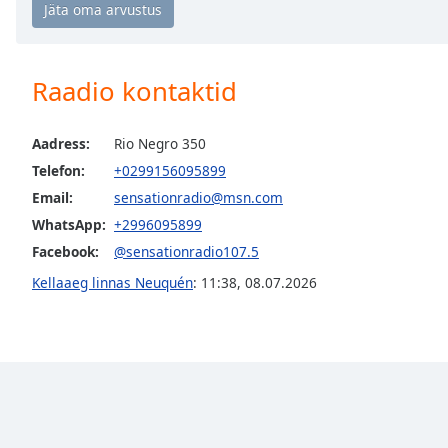
Chapters
Chapters
Raadio kontaktid
Descriptions
descriptions
off
,
Aadress:
Rio Negro 350
selected
Telefon:
+0299156095899
Email:
sensationradio@msn.com
Subtitles
WhatsApp:
+2996095899
subtitles
Facebook:
@sensationradio107.5
settings
,
Kellaaeg linnas Neuquén
:
11:38
,
08.07.2026
opens
subtitles
settings
dialog
subtitles
off
,
selected