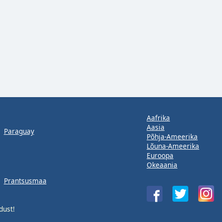
Aafrika
Aasia
Paraguay
Põhja-Ameerika
Lõuna-Ameerika
Euroopa
Okeaania
Prantsusmaa
dust!