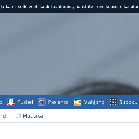
. Jätkates selle veebisaidi kasutamist, nõustute meie küpsiste kasutam
d
Pusled
Pasianss
Mahjong
Sudoku
rid
Muusika