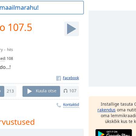
a maailmarahu!
o 107.5
ry
hits
sed
:
108
o...!
b
213
Kuula otse
107
Installige tasuta
Kontaktid
rakendus
oma nutit
oma lemmikraadi
rvustused
ükskõik kus te ka