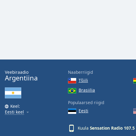
Audio
Track
Picture-
in-
Picture
Fullscreen
This
is
a
modal
window.
Veebiraadio
Naaberriigid
Argentiina
Tšiili
Beginning
of
Brasiilia
dialog
window.
Populaarsed riigid
Keel:
Escape
Eesti
Eesti keel
will
cancel
Kuula
Sensation Radio 107.
and
close