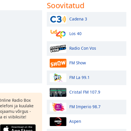
Soovitatud
Cadena 3
Los 40
Radio Con Vos
FM Show
FM La 99.1
Cristal FM 107.9
 Online Radio Box
elefoni ja kuulake
FM Imperio 98.7
ojaamu võrgus -
 ei viibiksite!
Aspen