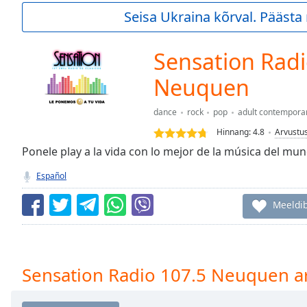
Current
Seisa Ukraina kõrval. Pääst
Time
0:00
/
Duration
-:-
Sensation Radi
Loaded
:
0.00%
Neuquen
0:00
Stream
dance
rock
pop
adult contempora
Type
LIVE
Hinnang:
4.8
Arvustu
Seek to
Ponele play a la vida con lo mejor de la música del mund
live,
currently
behind
Español
live
LIVE
Remaining
Meeldi
Time
-
-:-
1x
Sensation Radio 107.5 Neuquen a
Playback
Rate