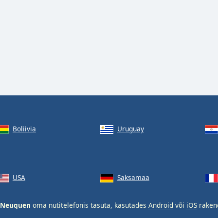
Boliivia
Uruguay
USA
Saksamaa
5 Neuquen
oma nutitelefonis tasuta, kasutades
Android
või
iOS
raken