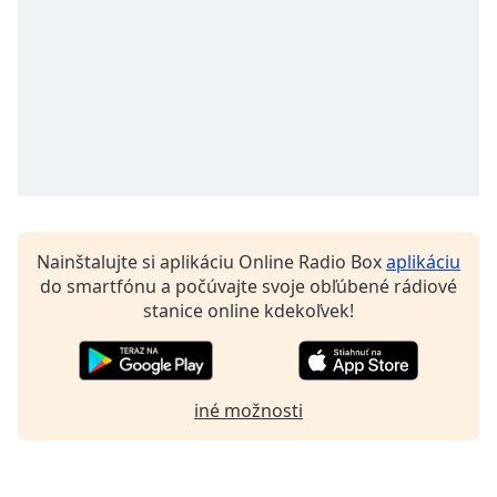
Font
Family
Reset
Done
Close
Modal
Dialog
End
of
Nainštalujte si aplikáciu Online Radio Box
aplikáciu
dialog
do smartfónu a počúvajte svoje obľúbené rádiové
window.
stanice online kdekoľvek!
iné možnosti