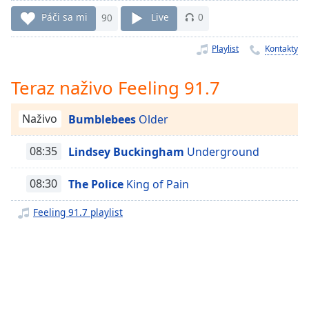
Remaining
Time
-
Páči sa mi
90
Live
0
-:-
Playlist
Kontakty
1x
Playback
Teraz naživo Feeling 91.7
Rate
Chapters
Naživo
Bumblebees
Older
Chapters
08:35
Lindsey Buckingham
Underground
Descriptions
08:30
The Police
King of Pain
descriptions
off
,
Feeling 91.7 playlist
selected
Subtitles
subtitles
settings
,