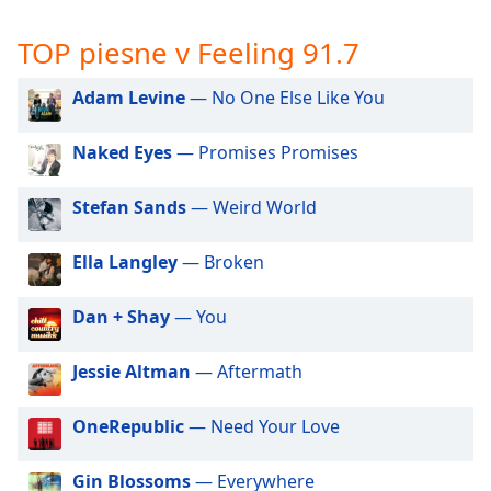
opens
subtitles
TOP piesne v Feeling 91.7
settings
dialog
subtitles
Adam Levine
— No One Else Like You
off
,
selected
Naked Eyes
— Promises Promises
Audio
Stefan Sands
— Weird World
Track
Picture-
Ella Langley
— Broken
in-
Picture
Fullscreen
Dan + Shay
— You
This
is
Jessie Altman
— Aftermath
a
modal
window.
OneRepublic
— Need Your Love
Beginning
Gin Blossoms
— Everywhere