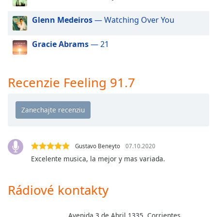
of
dialog
Glenn Medeiros
— Watching Over You
window.
Escape
Gracie Abrams
— 21
will
cancel
and
close
Recenzie Feeling 91.7
the
window.
Text
Color
Gustavo Beneyto
07.10.2020
Excelente musica, la mejor y mas variada.
Opacity
Rádiové kontakty
Text
Background
Color
Avenida 3 de Abril 1335, Corrientes,