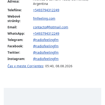
Adresa:
Argentina
Telefóne:
+5493794312249
Opacity
Webové
fmfeeling.com
stránky:
Caption
Email:
contacto@hotmail.com
Area
WhatsApp:
+5493794312249
Background
Color
Telegram:
@radiofeelingfm
Facebook:
@radiofeelingfm
Twitter:
@radiofeelingfm
Opacity
Instagram:
@radiofeelingfm
Čas v meste Corrientes
:
05:40
,
08.08.2026
Font
Size
Text
Edge
Style