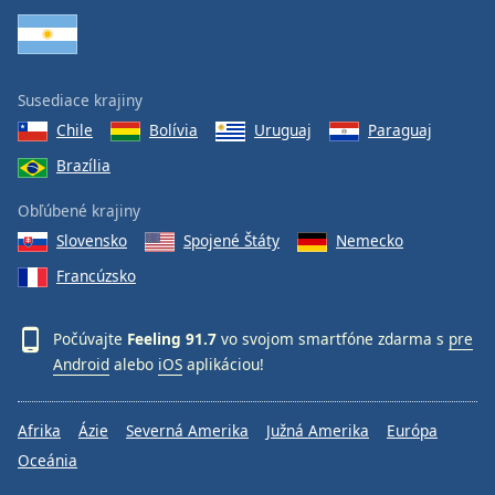
Susediace krajiny
Chile
Bolívia
Uruguaj
Paraguaj
Brazília
Obľúbené krajiny
Slovensko
Spojené Štáty
Nemecko
Francúzsko
Počúvajte
Feeling 91.7
vo svojom smartfóne zdarma s
pre
Android
alebo
iOS
aplikáciou!
Afrika
Ázie
Severná Amerika
Južná Amerika
Európa
Oceánia