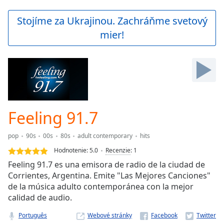
loading.
Play
Stojíme za Ukrajinou. Zachráňme svetový
Video
mier!
Play
Skip
Backward
Skip
Forward
Mute
Current
Time
0:00
Feeling 91.7
/
Duration
-:-
pop
90s
00s
80s
adult contemporary
hits
Loaded
:
0.00%
Hodnotenie:
5.0
Recenzie
:
1
Stream
Feeling 91.7 es una emisora de radio de la ciudad de
Type
LIVE
Corrientes, Argentina. Emite "Las Mejores Canciones"
Seek to
de la música adulto contemporánea con la mejor
live,
calidad de audio.
currently
behind
live
LIVE
Português
Webové stránky