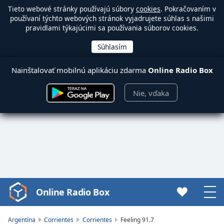
Tieto webové stránky používajú súbory
cookies
. Pokračovaním v
používaní týchto webových stránok vyjadrujete súhlas s našimi
pravidlami týkajúcimi sa používania súborov cookies.
Nainštalovať mobilnú aplikáciu zdarma
Online Radio Box
Nie, vďaka
Online Radio Box
Video
Player
is
Argentína
Corrientes
Corrientes
Feeling 91.7