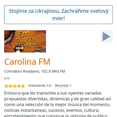
loading.
Play
Stojíme za Ukrajinou. Zachráňme svetový
Video
mier!
Play
Skip
Backward
Skip
Forward
Mute
Current
Time
0:00
Carolina FM
/
Duration
-:-
Comodoro Rivadavia, 102.9 MHz FM
Loaded
:
pop
0.00%
Stream
Hodnotenie:
5.0
Recenzie
:
1
Type
LIVE
Emisora que les transmite a sus oyentes variadas
Seek to
propuestas divertidas, dinámicas y de gran calidad así
live,
como una selección de la mejor música del momento,
currently
behind
noticias instantaneas, sucesos, eventos, cultura,
live
LIVE
entretenimiento que consigue la sintonia de publico