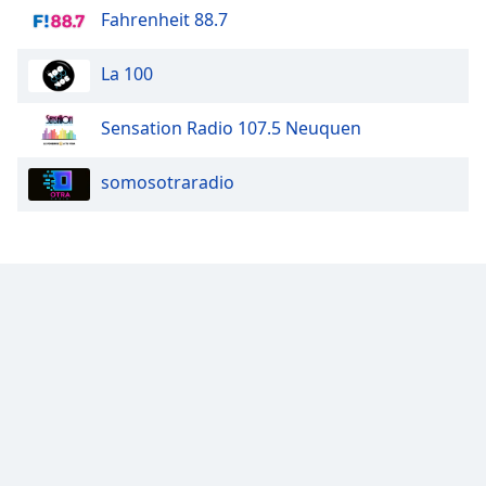
Fahrenheit 88.7
Font
Family
La 100
Reset
Sensation Radio 107.5 Neuquen
Done
Close
Modal
somosotraradio
Dialog
End
of
dialog
window.