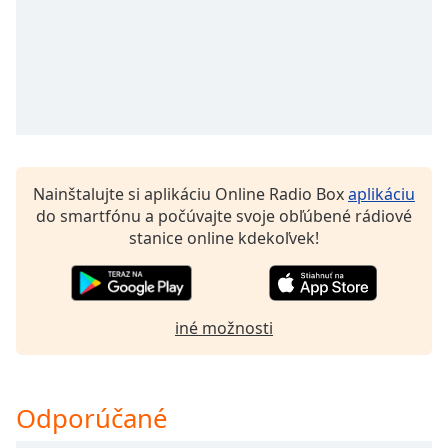
of
dialog
window.
Escape
will
cancel
and
close
the
Nainštalujte si aplikáciu Online Radio Box
aplikáciu
window.
do smartfónu a počúvajte svoje obľúbené rádiové
stanice online kdekoľvek!
Text
Color
iné možnosti
Opacity
Text
Odporúčané
Background
Color