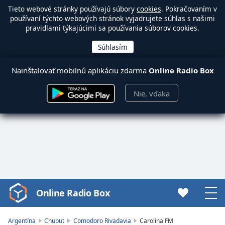
Tieto webové stránky používajú súbory
cookies
. Pokračovaním v
používaní týchto webových stránok vyjadrujete súhlas s našimi
pravidlami týkajúcimi sa používania súborov cookies.
Nainštalovať mobilnú aplikáciu zdarma
Online Radio Box
Nie, vďaka
Online Radio Box
Video
Player
is
Argentína
Chubut
Comodoro Rivadavia
Carolina FM