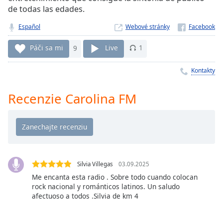
Remaining
de todas las edades.
Time
-
-:-
Español
Webové stránky
1x
Páči sa mi
9
Live
1
Playback
Rate
Kontakty
Chapters
Recenzie Carolina FM
Chapters
Descriptions
descriptions
off
,
selected
Silvia Villegas
03.09.2025
Me encanta esta radio . Sobre todo cuando colocan
Subtitles
rock nacional y románticos latinos. Un saludo
afectuoso a todos .Silvia de km 4
subtitles
settings
,