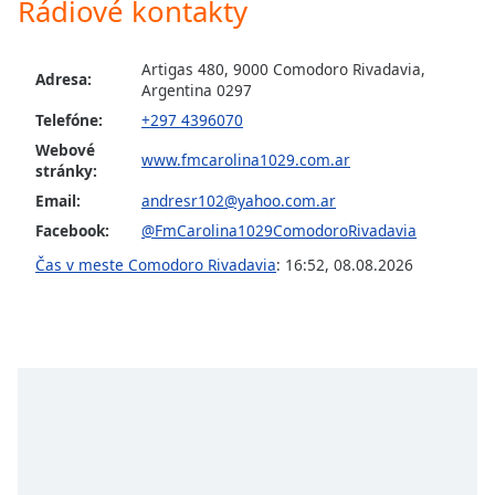
opens
Rádiové kontakty
subtitles
settings
Artigas 480, 9000 Comodoro Rivadavia,
dialog
Adresa:
Argentina 0297
subtitles
Telefóne:
+297 4396070
off
,
selected
Webové
www.fmcarolina1029.com.ar
stránky:
Audio
Email:
andresr102@yahoo.com.ar
Track
Facebook:
@FmCarolina1029ComodoroRivadavia
Picture-
Čas v meste Comodoro Rivadavia
:
16:52
,
08.08.2026
in-
Picture
Fullscreen
This
is
a
modal
window.
Beginning