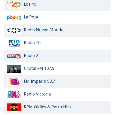
Los 40
Opacity
La Popu
Caption
Radio Nuevo Mundo
Area
Background
Radio 10
Color
Radio 2
Opacity
Cristal FM 107.9
Font
Size
FM Imperio 98.7
Text
Radio Victoria
Edge
Style
RPM Oldies & Retro Hits