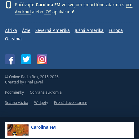
Počúvajte
Carolina FM
vo svojom smartfóne zdarma s
pre
Android
alebo
iOS
aplikáciou!
Afrika
Ázie
Severná Amerika
Južná Amerika
Európa
Oceánia
© Online Radio Box, 2015-2026.
Created by
Final Level
Podmienky
Ochrana súkromia
Spätná väzba
Widgety
Pre rádiové stanice
Carolina FM