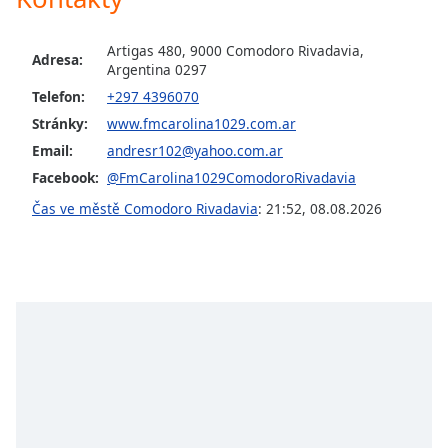
opens
subtitles
Artigas 480, 9000 Comodoro Rivadavia,
settings
Adresa:
Argentina 0297
dialog
Telefon:
+297 4396070
subtitles
Stránky:
www.fmcarolina1029.com.ar
off
,
selected
Email:
andresr102@yahoo.com.ar
Facebook:
@FmCarolina1029ComodoroRivadavia
Audio
Track
Čas ve městě Comodoro Rivadavia
:
21:52
,
08.08.2026
Picture-
in-
Picture
Fullscreen
This
is
a
modal
window.