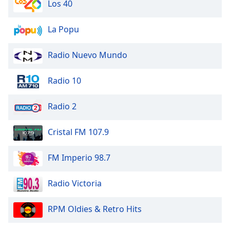
Color
Los 40
La Popu
Opacity
Radio Nuevo Mundo
Caption
Area
Radio 10
Background
Color
Radio 2
Opacity
Cristal FM 107.9
Font
FM Imperio 98.7
Size
Radio Victoria
Text
Edge
RPM Oldies & Retro Hits
Style