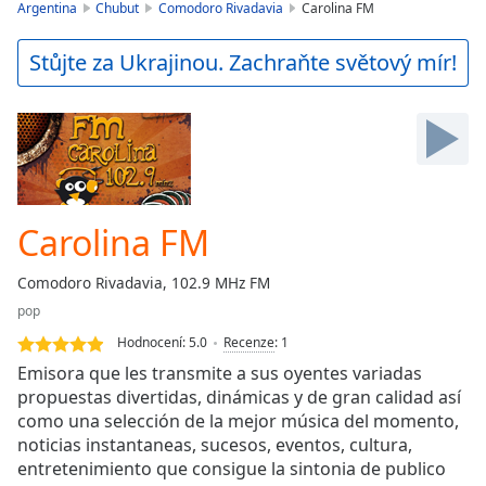
is
Argentina
Chubut
Comodoro Rivadavia
Carolina FM
loading.
Play
Stůjte za Ukrajinou. Zachraňte světový mír!
Video
Play
Skip
Backward
Skip
Forward
Mute
Current
Carolina FM
Time
0:00
/
Comodoro Rivadavia, 102.9 MHz FM
Duration
-:-
pop
Loaded
:
0.00%
Hodnocení:
5.0
Recenze
:
1
Stream
Emisora que les transmite a sus oyentes variadas
Type
LIVE
propuestas divertidas, dinámicas y de gran calidad así
como una selección de la mejor música del momento,
Seek to
live,
noticias instantaneas, sucesos, eventos, cultura,
currently
entretenimiento que consigue la sintonia de publico
behind
live
LIVE