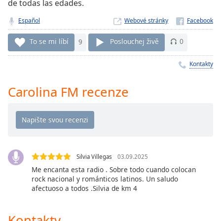
de todas las edades.
Remaining
Time
-
Español
Webové stránky
-:-
To se mi líbí
9
Poslouchej živě
0
1x
Kontakty
Playback
Rate
Carolina FM recenze
Chapters
Chapters
Descriptions
descriptions
Silvia Villegas
03.09.2025
off
,
selected
Me encanta esta radio . Sobre todo cuando colocan
rock nacional y románticos latinos. Un saludo
afectuoso a todos .Silvia de km 4
Subtitles
subtitles
Kontakty
settings
,