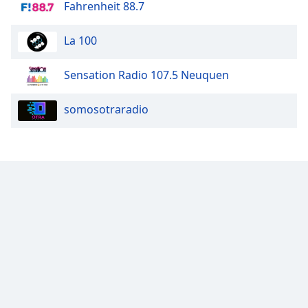
Fahrenheit 88.7
Font
Family
La 100
Sensation Radio 107.5 Neuquen
Reset
Done
somosotraradio
Close
Modal
Dialog
End
of
dialog
window.