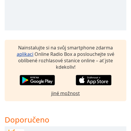
Beginning
of
dialog
window.
Escape
will
cancel
and
Nainstalujte si na svůj smartphone zdarma
close
aplikaci
Online Radio Box a poslouchejte své
the
oblíbené rozhlasové stanice online – ať jste
window.
kdekoliv!
Text
Color
jiné možnost
Opacity
Doporučeno
Text
Background