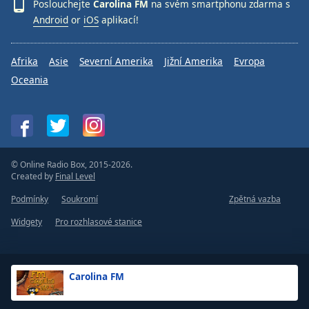
Poslouchejte
Carolina FM
na svém smartphonu zdarma s
Android
or
iOS
aplikací!
Afrika
Asie
Severní Amerika
Jižní Amerika
Evropa
Oceania
© Online Radio Box, 2015-2026.
Created by
Final Level
Podmínky
Soukromí
Zpětná vazba
Widgety
Pro rozhlasové stanice
Carolina FM