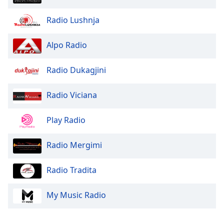
Font
Radio Lushnja
Family
Alpo Radio
Reset
Done
Radio Dukagjini
Close
Modal
Dialog
Radio Viciana
End
of
Play Radio
dialog
window.
Radio Mergimi
Radio Tradita
My Music Radio