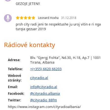
opens
GEZOJE JETEN!!
subtitles
settings
dialog
Leonard Hoxha
31.12.2018
subtitles
prsh city radi jeni te respektushe ju uroj vitin e ri nga
off
,
turqia gezuar 2019
selected
Rádiové kontakty
Audio
Track
Picture-
Blv. “Gjergj Fishta”, Nd.30, H.18, Ap.7 | 1001
in-
Adresa:
Tirana, Albania
Picture
Telefóne:
+(+355) 6620 66203
Fullscreen
This
Webové
cityradio.al
is
stránky:
a
Email:
info@cityradio.al
modal
Facebook:
@cityradio.albania
window.
Twitter:
@cityradio_88fm
Beginning
https://www.instagram.com/cityradioalbania/