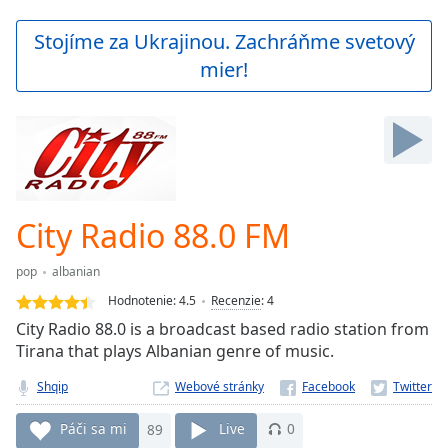
loading.
Play
Stojíme za Ukrajinou. Zachráňme svetový
Video
mier!
Play
Skip
Backward
Skip
Forward
Mute
Current
Time
0:00
City Radio 88.0 FM
/
Duration
-:-
pop
albanian
Loaded
:
0.00%
Hodnotenie:
4.5
Recenzie
:
4
Stream
City Radio 88.0 is a broadcast based radio station from
Type
LIVE
Tirana that plays Albanian genre of music.
Seek to
live,
Shqip
Webové stránky
currently
behind
Páči sa mi
89
Live
0
live
LIVE