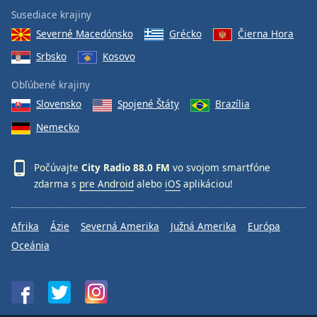
Susediace krajiny
Severné Macedónsko
Grécko
Čierna Hora
Srbsko
Kosovo
Obľúbené krajiny
Slovensko
Spojené Štáty
Brazília
Nemecko
Počúvajte
City Radio 88.0 FM
vo svojom smartfóne
zdarma s
pre Android
alebo
iOS
aplikáciou!
Afrika
Ázie
Severná Amerika
Južná Amerika
Európa
Oceánia