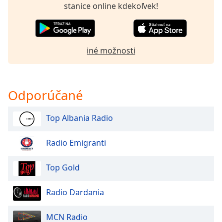
stanice online kdekoľvek!
Opacity
iné možnosti
Caption
Area
Background
Color
Odporúčané
Opacity
Top Albania Radio
Font
Radio Emigranti
Size
Top Gold
Text
Edge
Radio Dardania
Style
MCN Radio