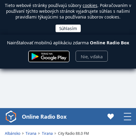
Tieto webové stránky používajú súbory
cookies
. Pokračovaním v
používaní týchto webových stránok vyjadrujete súhlas s našimi
pravidlami týkajúcimi sa používania súborov cookies.
Nainštalovať mobilnú aplikáciu zdarma
Online Radio Box
Nie, vďaka
Online Radio Box
Video
Player
is
Albánsko
Tirana
Tirana
City Radio 88.0 FM