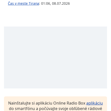
of
Čas v meste Tirana
:
01:06
,
08.07.2026
dialog
window.
Escape
will
cancel
and
close
the
window.
Text
Color
Opacity
Text
Background
Nainštalujte si aplikáciu Online Radio Box
aplikáciu
Color
do smartfónu a počúvajte svoje obľúbené rádiové