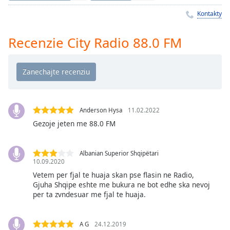
Remaining
Time
-
Kontakty
-:-
Recenzie City Radio 88.0 FM
1x
Playback
Rate
Chapters
Chapters
Anderson Hysa
11.02.2022
Gezoje jeten me 88.0 FM
Descriptions
descriptions
Albanian Superior Shqipëtari
off
,
10.09.2020
selected
Vetem per fjal te huaja skan pse flasin ne Radio,
Gjuha Shqipe eshte me bukura ne bot edhe ska nevoj
Subtitles
per ta zvndesuar me fjal te huaja.
subtitles
settings
,
A G
24.12.2019