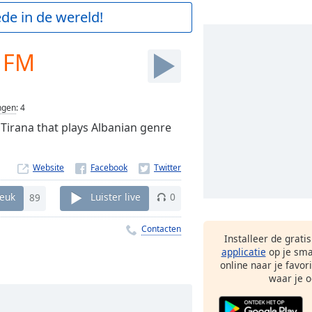
de in de wereld!
0 FM
ngen
:
4
 Tirana that plays Albanian genre
Website
euk
89
Luister live
0
Contacten
Installeer de grati
applicatie
op je sma
online naar je favor
waar je o