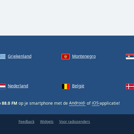
Griekenland
Montenegro
Nederland
België
o 88.0 FM
op je smartphone met de
Android-
of
iOS-
applicatie!
Feedback
Widgets
Voor radiozenders