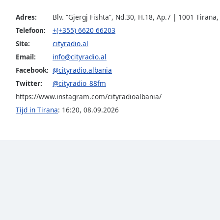
Audio
Track
Adres:
Blv. “Gjergj Fishta”, Nd.30, H.18, Ap.7 | 1001 Tirana,
Telefoon:
+(+355) 6620 66203
Picture-
in-
Site:
cityradio.al
Picture
Email:
info@cityradio.al
Fullscreen
This
Facebook:
@cityradio.albania
is
Twitter:
@cityradio_88fm
a
https://www.instagram.com/cityradioalbania/
modal
Tijd in Tirana
:
16:20
,
08.09.2026
window.
Beginning
of
dialog
window.
Escape
will
cancel
and
close