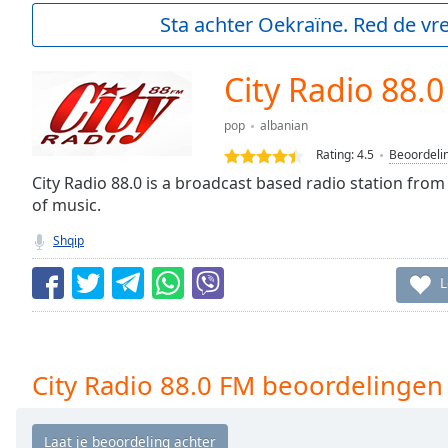
Current
Sta achter Oekraïne. Red de vre
Time
0:00
/
Duration
-:-
City Radio 88.
Loaded
:
0.00%
pop
albanian
0:00
Rating:
4.5
Beoordeli
Stream
Type
City Radio 88.0 is a broadcast based radio station from
LIVE
of music.
Seek to
live,
currently
Shqip
behind
live
LIVE
L
Remaining
Time
-
-:-
1x
City Radio 88.0 FM beoordelingen
Playback
Rate