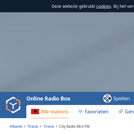
Deze website gebruikt
cookies
. Bij het v
Video
Player
is
loading.
Play
Video
Online Radio Box
Spellen
Play
Skip
Alle stations
Favorieten
Gen
Backward
Skip
Forward
Albanië
Tirana
Tirana
City Radio 88.0 FM
Mute