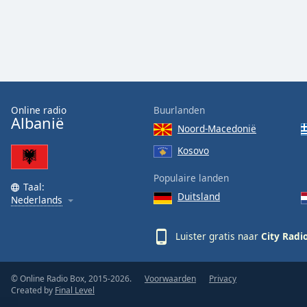
the
window.
Text
Color
Online radio
Buurlanden
Opacity
Albanië
Noord-Macedonië
Kosovo
Text
Background
Populaire landen
Color
Taal:
Duitsland
Nederlands
Opacity
Luister gratis naar
City Radi
Caption
© Online Radio Box, 2015-2026.
Voorwaarden
Privacy
Area
Created by
Final Level
Background