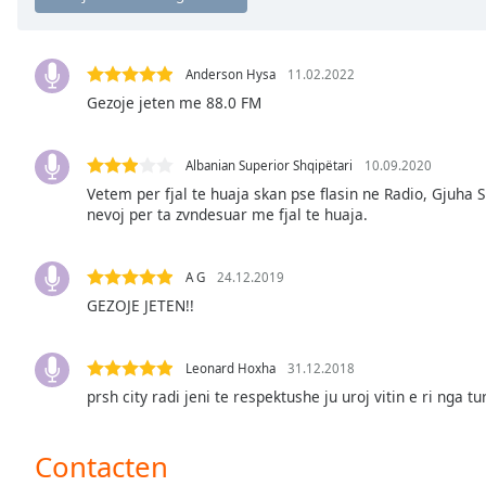
Chapters
Chapters
Anderson Hysa
11.02.2022
Descriptions
Gezoje jeten me 88.0 FM
descriptions
off
,
Albanian Superior Shqipëtari
10.09.2020
selected
Vetem per fjal te huaja skan pse flasin ne Radio, Gjuha
nevoj per ta zvndesuar me fjal te huaja.
Subtitles
subtitles
A G
24.12.2019
settings
,
GEZOJE JETEN!!
opens
subtitles
settings
Leonard Hoxha
31.12.2018
dialog
prsh city radi jeni te respektushe ju uroj vitin e ri nga t
subtitles
off
,
selected
Contacten