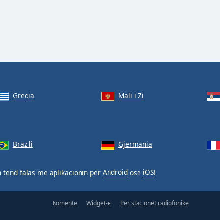
Greqia
Mali i Zi
Brazili
Gjermania
 tënd falas me aplikacionin për
Android
ose
iOS
!
Komente
Widget-e
Për stacionet radiofonike