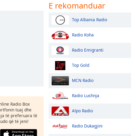
E rekomanduar
Top Albania Radio
Radio Koha
Radio Emigranti
Top Gold
MCN Radio
Radio Lushnja
Online Radio Box
tfonin tuaj dhe
Alpo Radio
aja të preferuara të
kudo që të jeni!
Radio Dukagjini