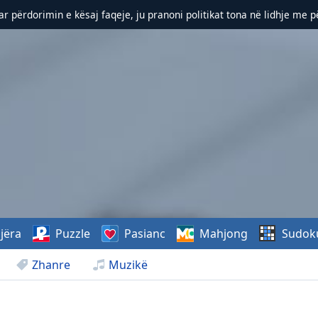
r përdorimin e kësaj faqeje, ju pranoni politikat tona në lidhje me 
jëra
Puzzle
Pasianc
Mahjong
Sudok
Zhanre
Muzikë