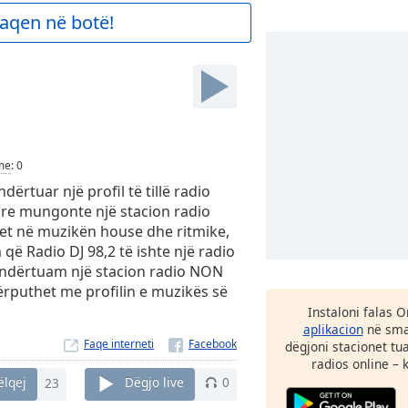
aqen në botë!
me
:
0
ndërtuar një profil të tillë radio
are mungonte një stacion radio
ohet në muzikën house dhe ritmike,
 që Radio DJ 98,2 të ishte një radio
u ndërtuam një stacion radio NON
puthet me profilin e muzikës së
Instaloni falas 
aplikacion
në smar
Faqe interneti
dëgjoni stacionet tu
radios online – 
ëlqej
23
Dëgjo live
0