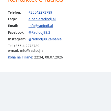
Audio
Track
Telefon:
+35542273789
Picture-
Faqe:
albaniaradiodj.al
in-
Picture
Email:
info@radiodl.al
Fullscreen
Facebook:
@Radiodj98.2
This
Instagram:
@radiodj98.2albania
is
a
Tel:+355 4 2273789
modal
e-mail: info@radiodj.al
window.
Koha në Tiranë
:
22:34
,
08.07.2026
Beginning
of
dialog
window.
Escape
will
cancel
and
close