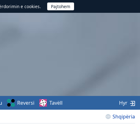
përdorimin e cookies.
u
Reversi
Tavëll
Hyr
Shqipëria