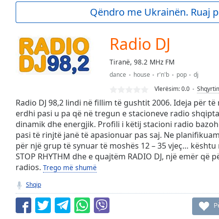
Current
Qëndro me Ukrainën. Ruaj p
Time
0:00
/
Duration
-:-
Radio DJ
Loaded
:
0.00%
Tiranë, 98.2 MHz FM
0:00
dance
house
r'n'b
pop
dj
Stream
Type
LIVE
Vlerësim:
0.0
Shqyrti
Seek to
Radio DJ 98,2 lindi në fillim të gushtit 2006. Ideja për të 
live,
erdhi pasi u pa që në tregun e stacioneve radio shqipt
currently
dinamik dhe energjik. Profili i këtij stacioni radio baz
behind
live
LIVE
pasi të rinjtë janë të apasionuar pas saj. Ne planifikuam
Remaining
për një grup të synuar të moshës 12 – 35 vjeç… kësht
Time
-
STOP RHYTHM dhe e quajtëm RADIO DJ, një emër që për
-:-
radios.
Trego më shumë
1x
Shqip
Playback
Rate
P