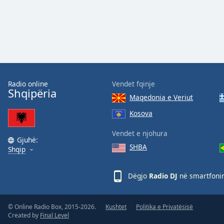
the
window.
Text
Color
Radio online
Vendet fqinje
Opacity
Shqipëria
Maqedonia e Veriut
Text
Kosova
Background
Vendet e njohura
Color
Gjuhë:
SHBA
Shqip
Opacity
Dëgjo
Radio DJ
në smartfonin
Caption
Area
© Online Radio Box, 2015-2026.
Kushtet
Politika e Privatësisë
Background
Created by
Final Level