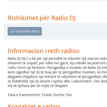
Chapters
Chapters
Rishikimet për Radio DJ
Descriptions
descriptions
off
,
selected
Informacion rreth radios
Subtitles
subtitles
Radio DJ 98,2 u bë për një periudhë të shkurtër një stacion rad
settings
,
mbulimit të sinjalit, por edhe më gjerë. Kjo ndodhi veçanërisht 
radio ritmin që kërkonin. Përzgjedhja e muzikës në Radio DJ është
opens
kemi zgjedhur një DJ të huaj për të përzgjedhur muzikën, në më
subtitles
dëgjuesit shqiptarë një mënyrë të ndryshme të përzgjedhjes dhe 
settings
DJ DIAMOND, një DJ shumë i njohur dhe i suksesshëm. Tani Radi
dialog
më të njohura për të rinjtë në Shqipëri.
subtitles
off
,
Zona e transmetimit: Tiranë, Durrës, Fier.
selected
Kontaktet e radios