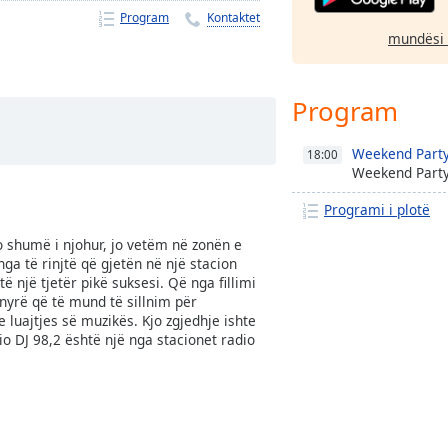
Program
Kontaktet
mundësi 
Program
Weekend Party
18:00
Weekend Party
Programi i plotë
io shumë i njohur, jo vetëm në zonën e
nga të rinjtë që gjetën në një stacion
 një tjetër pikë suksesi. Që nga fillimi
nyrë që të mund të sillnim për
luajtjes së muzikës. Kjo zgjedhje ishte
o DJ 98,2 është një nga stacionet radio