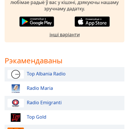
Beginning
любімае радыё ў вас у кішэні, дзякуючы нашаму
of
зручнаму дадатку.
dialog
window.
Escape
will
інші варіанти
cancel
and
close
the
Рэкамендаваны
window.
Top Albania Radio
Text
Color
Radio Maria
Opacity
Radio Emigranti
Top Gold
Text
Background