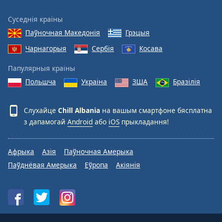
Суседнія краіны
Паўночная Македонія
Грэцыя
Чарнагорыя
Сербія
Косава
Папулярныя краіны
Польшча
Украіна
ЗША
Бразілія
Слухайце
Chill Albania
на вашым смартфоне бясплатна
з дапамогай
Android
або
iOS
прыкладання!
Афрыка
Азія
Паўночная Амерыка
Паўднёвая Амерыка
Еўропа
Акіянія