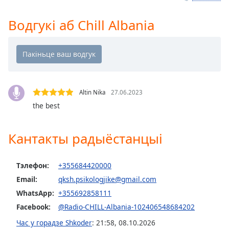
Remaining
Time
-
Водгукі аб Chill Albania
-:-
1x
Playback
Rate
Altin Nika
27.06.2023
Chapters
the best
Chapters
Кантакты радыёстанцыі
Descriptions
descriptions
off
,
Тэлефон:
+355684420000
selected
Email:
qksh.psikologjike@gmail.com
WhatsApp:
+355692858111
Subtitles
Facebook:
@Radio-CHILL-Albania-102406548684202
subtitles
Час у горадзе Shkoder
:
21:58
,
08.10.2026
settings
,