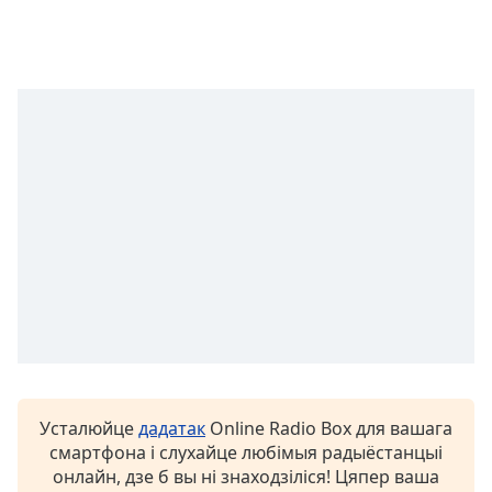
opens
subtitles
settings
dialog
subtitles
off
,
selected
Audio
Track
Picture-
in-
Picture
Fullscreen
This
is
a
modal
Усталюйце
дадатак
Online Radio Box для вашага
window.
смартфона і слухайце любімыя радыёстанцыі
онлайн, дзе б вы ні знаходзіліся! Цяпер ваша