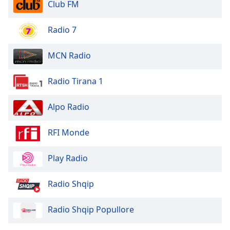
Color
Club FM
Radio 7
Opacity
MCN Radio
Caption
Area
Radio Tirana 1
Background
Color
Alpo Radio
Opacity
RFI Monde
Font
Play Radio
Size
Radio Shqip
Text
Edge
Radio Shqip Popullore
Style