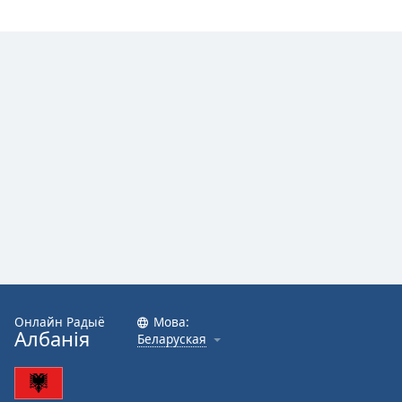
Font
Family
Reset
Done
Close
Modal
Dialog
End
of
dialog
window.
Онлайн Радыё
Мова:
Албанія
Беларуская