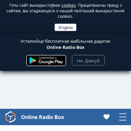
Гэты сайт выкарыстоўвае
cookies
. Працягваючы працу з
сайтам, вы згаджаецеся з нашай палітыкай выкарыстання
cookies.
Усталюйце бясплатнае мабільнае дадатак
Online Radio Box
Не, Дзякуй
Online Radio Box
Video
Player