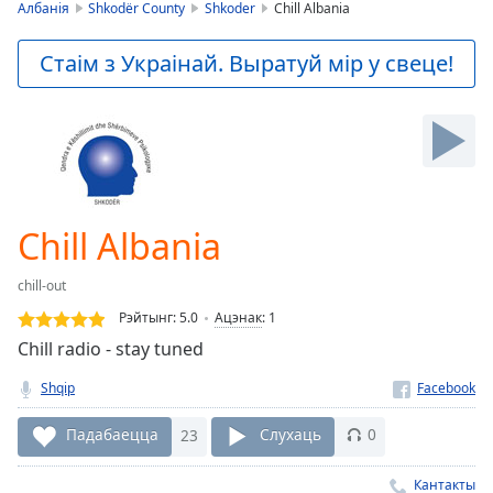
is
Албанія
Shkodër County
Shkoder
Chill Albania
loading.
Play
Стаім з Украінай. Выратуй мір у свеце!
Video
Play
Skip
Backward
Skip
Forward
Mute
Current
Chill Albania
Time
0:00
/
chill-out
Duration
-:-
Рэйтынг:
5.0
Ацэнак
:
1
Loaded
:
Chill radio - stay tuned
0.00%
Stream
Shqip
Type
LIVE
Seek to
Падабаецца
23
Слухаць
0
live,
currently
behind
Кантакты
live
LIVE