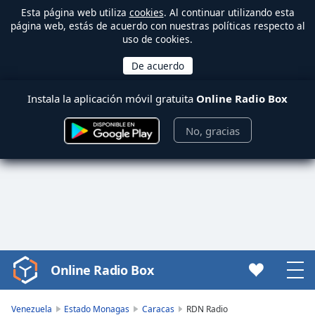
Esta página web utiliza
cookies
. Al continuar utilizando esta
página web, estás de acuerdo con nuestras políticas respecto al
uso de cookies.
Instala la aplicación móvil gratuita
Online Radio Box
No, gracias
Online Radio Box
Video
Player
is
Venezuela
Estado Monagas
Caracas
RDN Radio