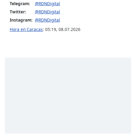
Telegram:
@RDNDigital
Twitter:
@RDNDigital
Opacity
Instagram:
@RDNDigital
Hora en Caracas
:
05:19
,
08.07.2026
Caption
Area
Background
Color
Opacity
Font
Size
Text
Edge
Style