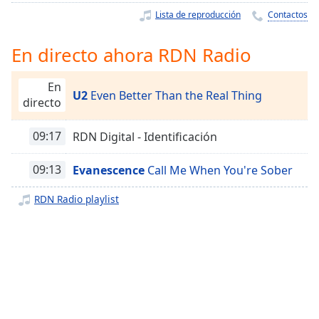
Remaining
Lista de reproducción
Contactos
Time
-
-:-
En directo ahora RDN Radio
1x
Playback
En
Rate
U2
Even Better Than the Real Thing
directo
Chapters
09:17
RDN Digital - Identificación
Chapters
09:13
Evanescence
Call Me When You're Sober
Descriptions
RDN Radio playlist
descriptions
off
,
selected
Subtitles
subtitles
settings
,