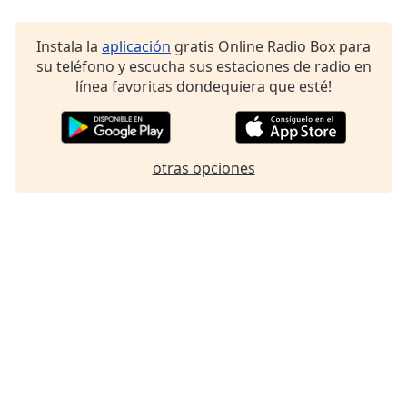
Font
Family
Instala la
aplicación
gratis Online Radio Box para
su teléfono y escucha sus estaciones de radio en
línea favoritas dondequiera que esté!
Reset
Done
Close
Modal
Dialog
otras opciones
End
of
dialog
window.