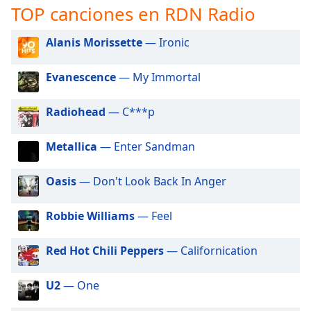
opens
TOP canciones en RDN Radio
subtitles
settings
Alanis Morissette
— Ironic
dialog
subtitles
off
,
Evanescence
— My Immortal
selected
Radiohead
— C***p
Audio
Track
Metallica
— Enter Sandman
Picture-
in-
Picture
Oasis
— Don't Look Back In Anger
Fullscreen
This
Robbie Williams
— Feel
is
a
Red Hot Chili Peppers
— Californication
modal
window.
U2
— One
Beginning