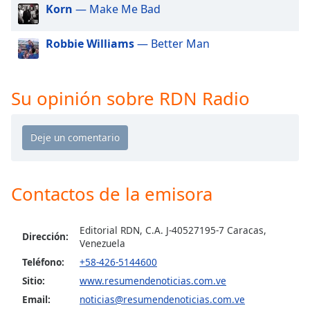
of
Korn
— Make Me Bad
dialog
window.
Robbie Williams
— Better Man
Escape
will
cancel
Su opinión sobre RDN Radio
and
close
the
window.
Text
Contactos de la emisora
Color
Opacity
Editorial RDN, C.A. J-40527195-7 Caracas,
Dirección:
Venezuela
Teléfono:
+58-426-5144600
Text
Sitio:
www.resumendenoticias.com.ve
Background
Email:
noticias@resumendenoticias.com.ve
Color