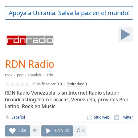
loading.
Play
Apoya a Ucrania. Salva la paz en el mundo!
Video
Play
Skip
Backward
Skip
Forward
Mute
Current
RDN Radio
Time
0:00
/
rock
pop
spanish
latin
Duration
-:-
Clasificacion:
0.0
Retiradas
:
0
Loaded
:
RDN Radio Venezuela is an Internet Radio station
0.00%
broadcasting from Caracas, Venezuela, provides Pop
Stream
Latino, Rock en Music.
Type
LIVE
Seek to
Español
Sitio web
live,
currently
behind
Like
32
En Vivo
0
live
LIVE