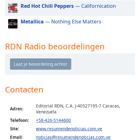
of
Red Hot Chili Peppers
— Californication
dialog
window.
Metallica
— Nothing Else Matters
Escape
will
cancel
and
RDN Radio beoordelingen
close
the
window.
Text
Color
Contacten
Opacity
Editorial RDN, C.A. J-40527195-7 Caracas,
Adres:
Venezuela
Telefoon:
+58-426-5144600
Text
Background
Site:
www.resumendenoticias.com.ve
Color
Email:
noticias@resumendenoticias.com.ve