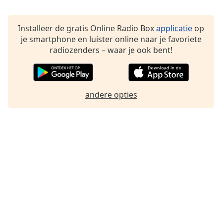
Font
Family
Installeer de gratis Online Radio Box
applicatie
op
je smartphone en luister online naar je favoriete
radiozenders – waar je ook bent!
Reset
Done
Close
Modal
Dialog
andere opties
End
of
dialog
window.