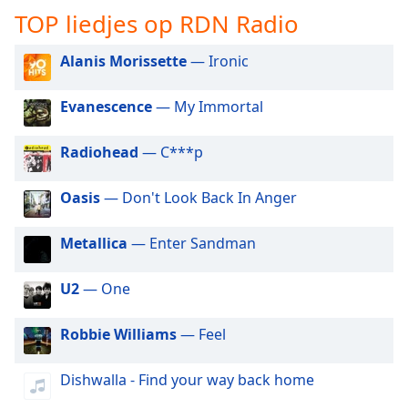
opens
TOP liedjes op RDN Radio
subtitles
settings
dialog
Alanis Morissette
— Ironic
subtitles
off
,
Evanescence
— My Immortal
selected
Radiohead
— C***p
Audio
Track
Oasis
— Don't Look Back In Anger
Picture-
in-
Picture
Metallica
— Enter Sandman
Fullscreen
This
U2
— One
is
a
modal
Robbie Williams
— Feel
window.
Dishwalla - Find your way back home
Beginning