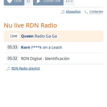
Remaining
Leuk
32
Luister live
0
Time
-
-:-
Afspeellijst
Contacten
1x
Nu live RDN Radio
Playback
Rate
Live
Queen
Radio Ga Ga
Chapters
05:33
Korn
F***k on a Leash
Chapters
05:32
RDN Digital - Identificación
Descriptions
descriptions
RDN Radio playlist
off
,
selected
Subtitles
subtitles
settings
,