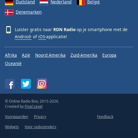
Duitsland
Nederland
België
Denemarken
Luister gratis naar
RDN Radio
op je smartphone met de
Android-
of
iOS-
applicatie!
Afrika
Azië
Noord Amerika
Zuid-Amerika
Europa
Oceanië
© Online Radio Box, 2015-2026.
Created by
Final Level
Voorwaarden
Privacy
Feedback
Widgets
Voor radiozenders