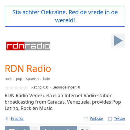
loading.
Play
Sta achter Oekraïne. Red de vrede in de
Video
wereld!
Play
Skip
Backward
Skip
Forward
Mute
Current
Time
0:00
RDN Radio
/
Duration
-:-
rock
pop
spanish
latin
Loaded
:
0.00%
Rating:
0.0
Beoordelingen
:
0
Stream
RDN Radio Venezuela is an Internet Radio station
Type
LIVE
broadcasting from Caracas, Venezuela, provides Pop
Seek to
Latino, Rock en Music.
live,
currently
Español
Website
behind
live
LIVE