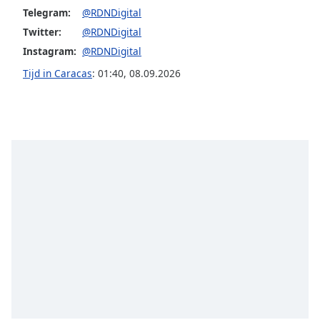
Telegram:
@RDNDigital
Opacity
Twitter:
@RDNDigital
Instagram:
@RDNDigital
Caption
Tijd in Caracas
:
01:40
,
08.09.2026
Area
Background
Color
Opacity
Font
Size
Text
Edge
Style