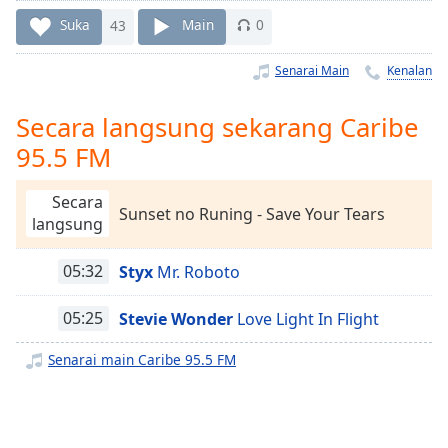
Remaining
Time
-
Suka
43
Main
0
-:-
Senarai Main
Kenalan
1x
Playback
Secara langsung sekarang Caribe
Rate
95.5 FM
Chapters
Secara
Chapters
Sunset no Runing - Save Your Tears
langsung
Descriptions
05:32
Styx
Mr. Roboto
descriptions
off
,
05:25
Stevie Wonder
Love Light In Flight
selected
Senarai main Caribe 95.5 FM
Subtitles
subtitles
settings
,