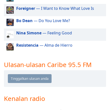
of
dialog
Foreigner
— I Want to Know What Love Is
window.
Escape
Bo Dean
— Do You Love Me?
will
cancel
Nina Simone
— Feeling Good
and
close
Resistencia
— Alma de Hierro
the
window.
Text
Ulasan-ulasan Caribe 95.5 FM
Color
Opacity
Text
Kenalan radio
Background
Color