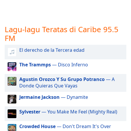
opens
subtitles
settings
dialog
subtitles
Lagu-lagu Teratas di Caribe 95.5
off
,
FM
selected
El derecho de la Tercera edad
Audio
Track
The Trammps
— Disco Inferno
Picture-
in-
Picture
Agustin Orozco Y Su Grupo Potranco
— A
Fullscreen
Donde Quieras Que Vayas
This
is
Jermaine Jackson
— Dynamite
a
modal
Sylvester
— You Make Me Feel (Mighty Real)
window.
Crowded House
— Don't Dream It's Over
Beginning