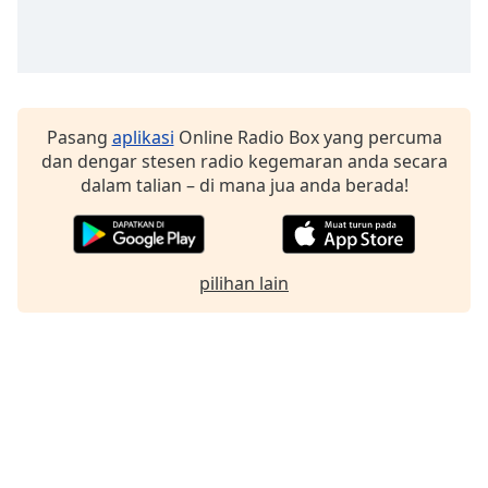
Font
Family
Reset
Pasang
aplikasi
Online Radio Box yang percuma
Done
dan dengar stesen radio kegemaran anda secara
Close
Modal
dalam talian – di mana jua anda berada!
Dialog
End
of
dialog
pilihan lain
window.