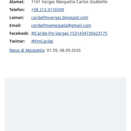
Alamat:
1161 Vargas Maiquetía Carlos Soublette
Telefon:
+58 212-3116509
Opacity
Laman:
caribefmvargas.blogspot.com
Email:
caribefmvenezuela@gmail.com
Caption
Facebook:
@Caribe-Fm-Vargas-1531434730423175
Area
Twitter:
@FmCaribe
Background
Color
Masa di Maiquetía
:
01:39
,
08.09.2026
Opacity
Font
Size
Text
Edge
Style