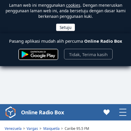
Laman web ini menggunakan
cookies
. Dengan meneruskan
penggunaan laman web ini, anda bersetuju dengan dasar kami
berkenaan penggunaan kuki.
Pasang aplikasi mudah alih percuma
Online Radio Box
Tidak, Terima kasih
Online Radio Box
Video
Player
is
Venezuela
Vargas
Maiquetía
Caribe 95.5 FM