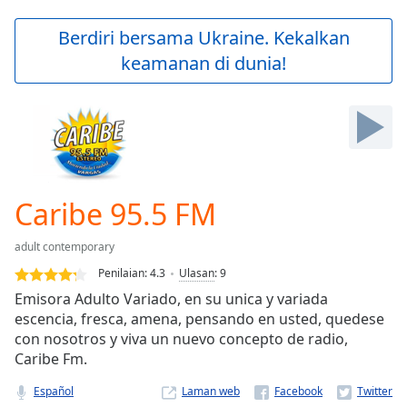
loading.
Play
Berdiri bersama Ukraine. Kekalkan
Video
keamanan di dunia!
Play
Skip
Backward
Skip
Forward
Mute
Current
Time
0:00
Caribe 95.5 FM
/
Duration
-:-
adult contemporary
Loaded
:
0.00%
Penilaian:
4.3
Ulasan
:
9
Stream
Emisora Adulto Variado, en su unica y variada
Type
LIVE
escencia, fresca, amena, pensando en usted, quedese
Seek to
con nosotros y viva un nuevo concepto de radio,
live,
Caribe Fm.
currently
behind
live
LIVE
Español
Laman web