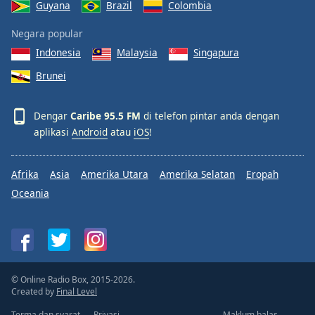
Guyana
Brazil
Colombia
Negara popular
Indonesia
Malaysia
Singapura
Brunei
Dengar
Caribe 95.5 FM
di telefon pintar anda dengan
aplikasi
Android
atau
iOS
!
Afrika
Asia
Amerika Utara
Amerika Selatan
Eropah
Oceania
© Online Radio Box, 2015-2026.
Created by
Final Level
Terma dan syarat
Privasi
Maklum balas