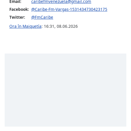
Email:
caribefmvenezuela@gmail.com
Facebook:
@Caribe-Fm-Vargas-1531434730423175
Opacity
Twitter:
@FmCaribe
Ora în Maiquetía
:
16:31
,
08.06.2026
Caption
Area
Background
Color
Opacity
Font
Size
Text
Edge
Style