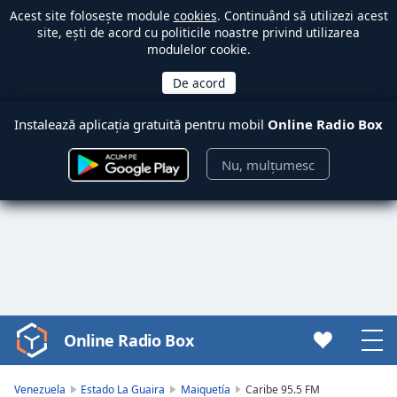
Acest site folosește module
cookies
. Continuând să utilizezi acest
site, ești de acord cu politicile noastre privind utilizarea
modulelor cookie.
Instalează aplicația gratuită pentru mobil
Online Radio Box
Nu, mulțumesc
Online Radio Box
Video
Player
is
Venezuela
Estado La Guaira
Maiquetía
Caribe 95.5 FM