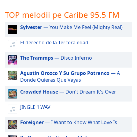
opens
subtitles
TOP melodii pe Caribe 95.5 FM
settings
dialog
subtitles
Sylvester
— You Make Me Feel (Mighty Real)
off
,
selected
El derecho de la Tercera edad
Audio
The Trammps
— Disco Inferno
Track
Picture-
Agustin Orozco Y Su Grupo Potranco
— A
in-
Picture
Donde Quieras Que Vayas
Fullscreen
Crowded House
— Don't Dream It's Over
This
is
a
JINGLE 1.WAV
modal
window.
Foreigner
— I Want to Know What Love Is
Beginning