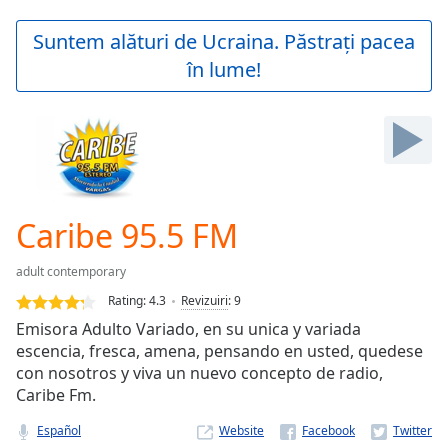
loading.
Play
Suntem alături de Ucraina. Păstrați pacea
Video
în lume!
Play
Skip
Backward
Skip
Forward
Mute
Current
Time
0:00
Caribe 95.5 FM
/
Duration
-:-
adult contemporary
Loaded
:
0.00%
Rating:
4.3
Revizuiri
:
9
Stream
Emisora Adulto Variado, en su unica y variada
Type
LIVE
escencia, fresca, amena, pensando en usted, quedese
Seek to
con nosotros y viva un nuevo concepto de radio,
live,
Caribe Fm.
currently
behind
live
LIVE
Español
Website