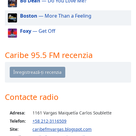
Bo Dean
— Do You Love Me?
of
dialog
Boston
— More Than a Feeling
window.
Escape
will
Foxy
— Get Off
cancel
and
close
Caribe 95.5 FM recenzia
the
window.
Text
Color
Contacte radio
Opacity
Adresa:
1161 Vargas Maiquetía Carlos Soublette
Text
Telefon:
+58 212-3116509
Background
Site:
caribefmvargas.blogspot.com
Color