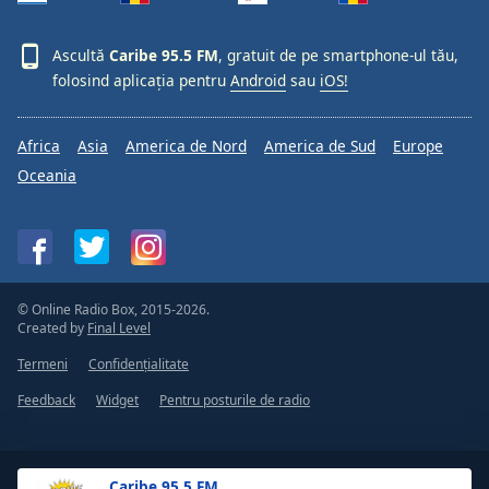
Ascultă
Caribe 95.5 FM
, gratuit de pe smartphone-ul tău,
folosind aplicația pentru
Android
sau
iOS!
Africa
Asia
America de Nord
America de Sud
Europe
Oceania
© Online Radio Box, 2015-2026.
Created by
Final Level
Termeni
Confidențialitate
Feedback
Widget
Pentru posturile de radio
Caribe 95.5 FM