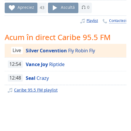
Remaining
Time
-
Apreciez
43
Ascultă
0
-:-
Playlist
Contactezi
1x
Playback
Acum în direct Caribe 95.5 FM
Rate
Chapters
Live
Silver Convention
Fly Robin Fly
Chapters
12:54
Vance Joy
Riptide
Descriptions
12:48
Seal
Crazy
descriptions
off
,
Caribe 95.5 FM playlist
selected
Subtitles
subtitles
settings
,