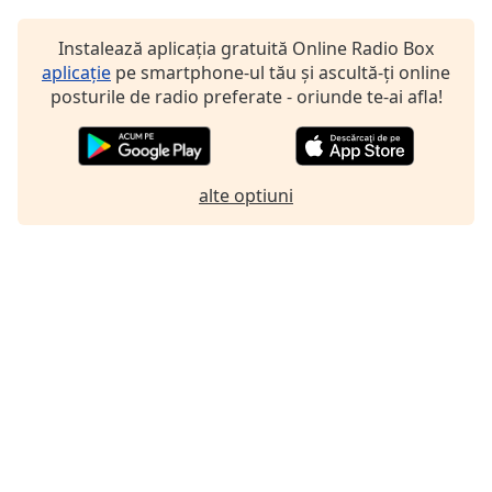
Font
Family
Instalează aplicația gratuită Online Radio Box
aplicație
pe smartphone-ul tău și ascultă-ți online
posturile de radio preferate - oriunde te-ai afla!
Reset
Done
Close
Modal
alte optiuni
Dialog
End
of
dialog
window.