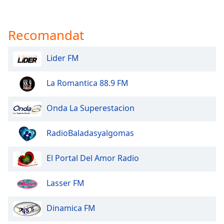
Recomandat
Lider FM
La Romantica 88.9 FM
Onda La Superestacion
RadioBaladasyalgomas
El Portal Del Amor Radio
Lasser FM
Dinamica FM