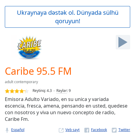
loading.
Play
Ukraynaya dəstək ol. Dünyada sülhü
Video
qoruyun!
Play
Skip
Backward
Skip
Forward
Mute
Current
Time
0:00
Caribe 95.5 FM
/
Duration
-:-
adult contemporary
Loaded
:
0.00%
Reytinq:
4.3
Rəylər
:
9
Stream
Emisora Adulto Variado, en su unica y variada
Type
LIVE
escencia, fresca, amena, pensando en usted, quedese
Seek to
con nosotros y viva un nuevo concepto de radio,
live,
Caribe Fm.
currently
behind
live
LIVE
Español
Veb sayt