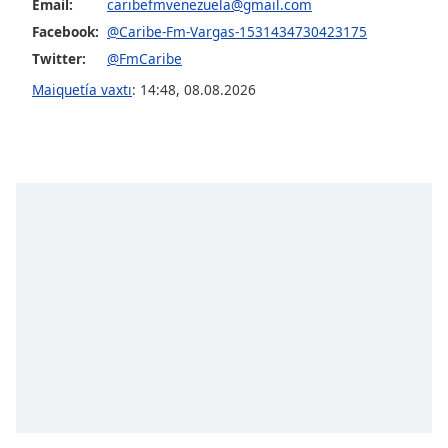
Email:
caribefmvenezuela@gmail.com
Facebook:
@Caribe-Fm-Vargas-1531434730423175
Opacity
Twitter:
@FmCaribe
Maiquetía vaxtı
:
14:48
,
08.08.2026
Caption
Area
Background
Color
Opacity
Font
Size
Text
Edge
Style