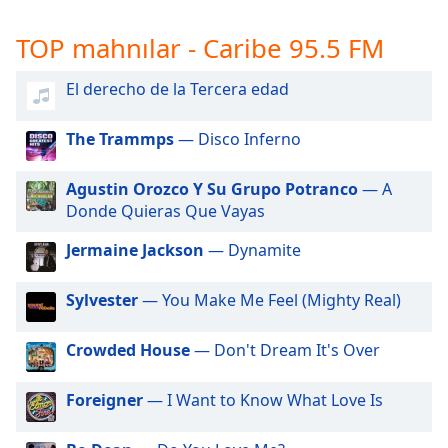
opens
subtitles
TOP mahnılar - Caribe 95.5 FM
settings
dialog
subtitles
El derecho de la Tercera edad
off
,
selected
The Trammps
— Disco Inferno
Audio
Agustin Orozco Y Su Grupo Potranco
— A
Track
Donde Quieras Que Vayas
Picture-
in-
Jermaine Jackson
— Dynamite
Picture
Fullscreen
Sylvester
— You Make Me Feel (Mighty Real)
This
is
a
Crowded House
— Don't Dream It's Over
modal
window.
Foreigner
— I Want to Know What Love Is
Beginning