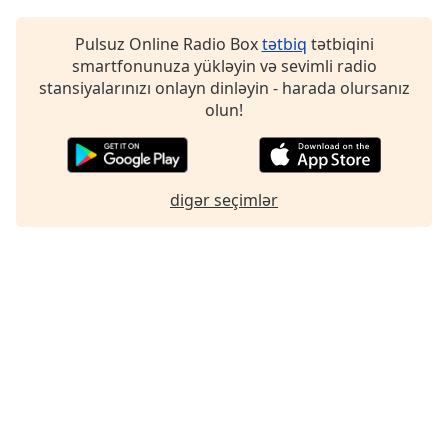
Font
Family
Pulsuz Online Radio Box
tətbiq
tətbiqini
smartfonunuza yükləyin və sevimli radio
stansiyalarınızı onlayn dinləyin - harada olursanız
Reset
olun!
Done
Close
Modal
Dialog
End
digər seçimlər
of
dialog
window.