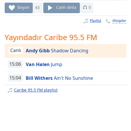
Remaining
Time
-
Bəyən
43
Canlı dinlə
0
-:-
Playlist
Əlaqələr
1x
Playback
Yayındadır Caribe 95.5 FM
Rate
Chapters
Canlı
Andy Gibb
Shadow Dancing
Chapters
15:06
Van Halen
Jump
Descriptions
15:04
Bill Withers
Ain't No Sunshine
descriptions
off
,
Caribe 95.5 FM playlist
selected
Subtitles
subtitles
settings
,