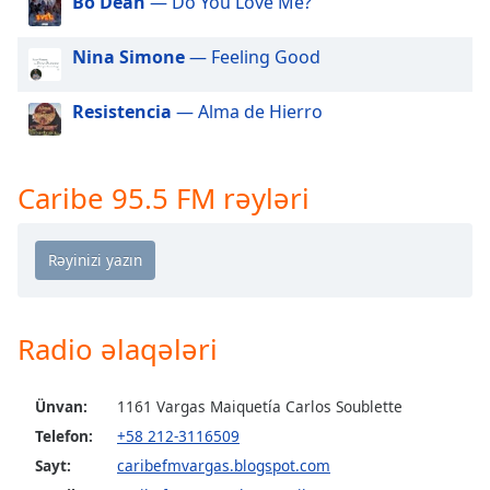
Bo Dean
— Do You Love Me?
of
dialog
Nina Simone
— Feeling Good
window.
Escape
will
Resistencia
— Alma de Hierro
cancel
and
close
Caribe 95.5 FM rəyləri
the
window.
Text
Color
Radio əlaqələri
Opacity
Ünvan:
1161 Vargas Maiquetía Carlos Soublette
Text
Telefon:
+58 212-3116509
Background
Sayt:
caribefmvargas.blogspot.com
Color