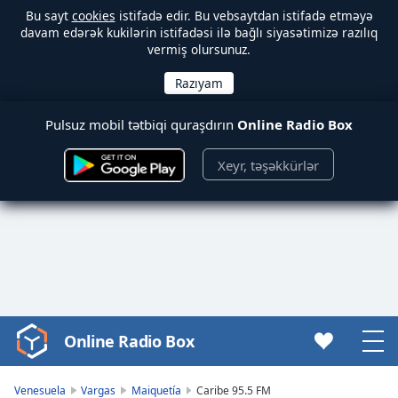
Bu sayt
cookies
istifadə edir. Bu vebsaytdan istifadə etməyə
davam edərək kukilərin istifadəsi ilə bağlı siyasətimizə razılıq
vermiş olursunuz.
Pulsuz mobil tətbiqi quraşdırın
Online Radio Box
Xeyr, təşəkkürlər
Online Radio Box
Video
Player
is
Venesuela
Vargas
Maiquetía
Caribe 95.5 FM