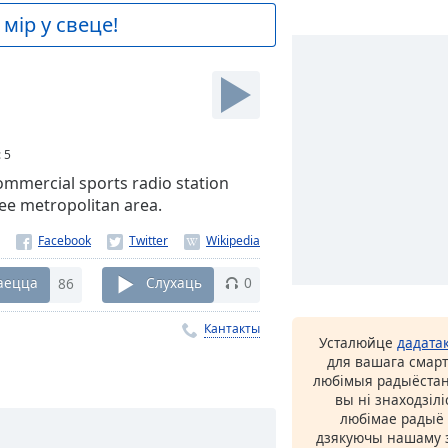
мір у свеце!
:
5
ommercial sports radio station
ee metropolitan area.
аецца
86
Слухаць
0
Кантакты
Усталюйце
дадата
для вашага смарт
любімыя радыёстан
вы ні знаходзіл
любімае радыё ў
дзякуючы нашаму з