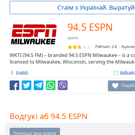
Current
Стаім з Украінай. Выратуй 
Time
0:00
/
Duration
-:-
94.5 ESPN
Loaded
:
0.00%
sports
0:00
Рэйтынг:
2.8
Ацэнак
Stream
Type
WKTI (94.5 FM) – branded 94.5 ESPN Milwaukee – is a c
LIVE
licensed to Milwaukee, Wisconsin, serving the Milwauk
Seek to
live,
currently
English
Вебсайт
behind
live
LIVE
Падаб
Remaining
Time
-
-:-
1x
Водгукі аб 94.5 ESPN
Playback
Rate