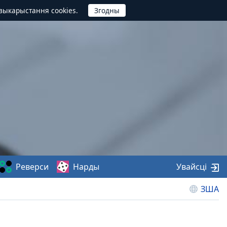
выкарыстання cookies.
Реверси
Нарды
Увайсці
ЗША