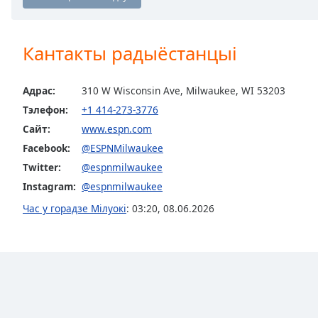
Chapters
Chapters
Кантакты радыёстанцыі
Descriptions
descriptions
Адрас:
310 W Wisconsin Ave, Milwaukee, WI 53203
off
,
Тэлефон:
+1 414-273-3776
selected
Сайт:
www.espn.com
Subtitles
Facebook:
@ESPNMilwaukee
Twitter:
@espnmilwaukee
subtitles
settings
,
Instagram:
@espnmilwaukee
opens
Час у горадзе Мілуокі
:
03:20
,
08.06.2026
subtitles
settings
dialog
subtitles
off
,
selected