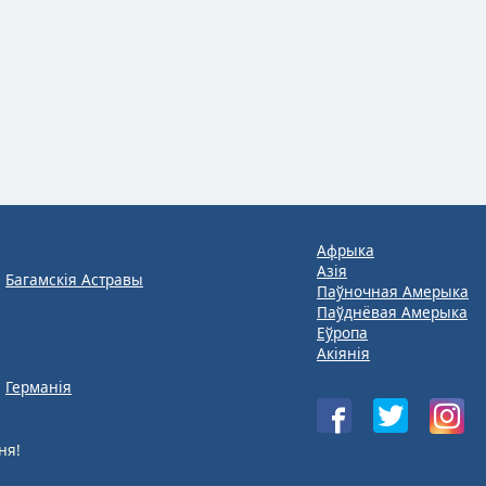
Афрыка
Азія
Багамскія Астравы
Паўночная Амерыка
Паўднёвая Амерыка
Еўропа
Акіянія
Германія
ня!