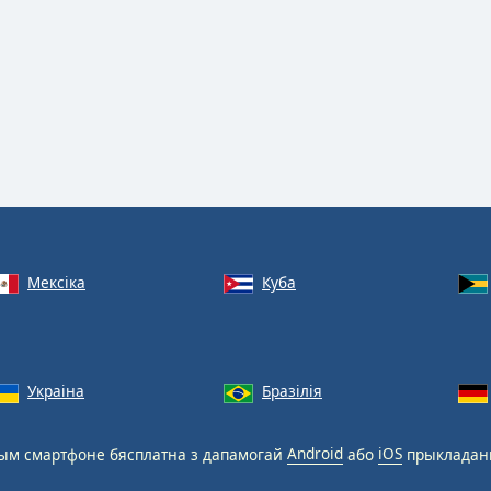
Мексіка
Куба
Украіна
Бразілія
м смартфоне бясплатна з дапамогай
Android
або
iOS
прыкладан