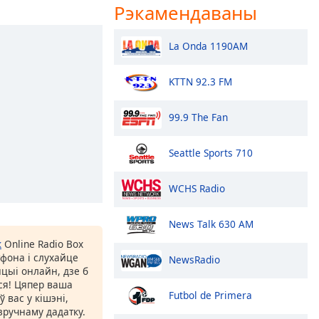
Рэкамендаваны
La Onda 1190AM
KTTN 92.3 FM
99.9 The Fan
Seattle Sports 710
WCHS Radio
News Talk 630 AM
к
Online Radio Box
фона і слухайце
NewsRadio
цыі онлайн, дзе б
іся! Цяпер ваша
Futbol de Primera
 вас у кішэні,
ручнаму дадатку.