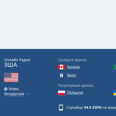
Audio
Track
Picture-
in-
Picture
Fullscreen
This
is
a
modal
window.
Онлайн Радыё
Суседнія краіны
ЗША
Канада
Beginning
Беліз
of
dialog
Папулярныя краіны
window.
Мова:
Польшча
Escape
Беларуская
will
cancel
Слухайце
94.5 ESPN
на вашы
and
close