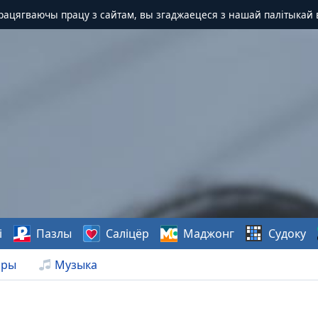
Працягваючы працу з сайтам, вы згаджаецеся з нашай палітыкай 
і
Пазлы
Саліцёр
Маджонг
Судоку
нры
Музыка