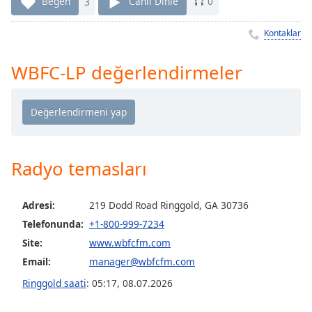
Remaining
Beğen
3
Canlı Dinle
0
Time
-
-:-
Kontaklar
1x
WBFC-LP değerlendirmeler
Playback
Rate
Chapters
Chapters
Radyo temasları
Descriptions
descriptions
Adresi:
219 Dodd Road Ringgold, GA 30736
off
,
Telefonunda:
+1-800-999-7234
selected
Site:
www.wbfcfm.com
Subtitles
Email:
manager@wbfcfm.com
subtitles
Ringgold saati
:
05:17
,
08.07.2026
settings
,