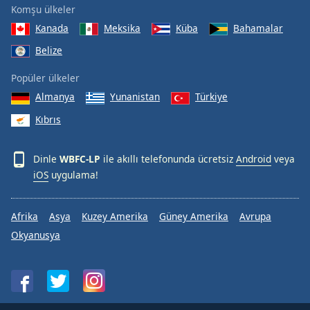
Komşu ülkeler
Font
Family
Kanada
Meksika
Küba
Bahamalar
Belize
Reset
Popüler ülkeler
Done
Almanya
Yunanistan
Türkiye
Close
Modal
Kıbrıs
Dialog
End
of
Dinle
WBFC-LP
ile akıllı telefonunda ücretsiz
Android
veya
dialog
iOS
uygulama!
window.
Afrika
Asya
Kuzey Amerika
Güney Amerika
Avrupa
Okyanusya