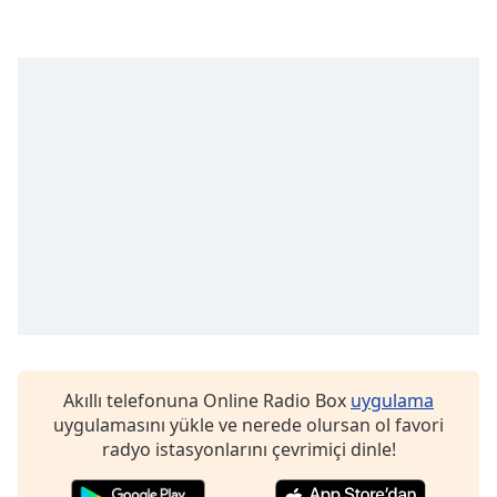
opens
subtitles
settings
dialog
subtitles
off
,
selected
Audio
Track
Picture-
in-
Picture
Fullscreen
This
is
a
Akıllı telefonuna Online Radio Box
uygulama
modal
uygulamasını yükle ve nerede olursan ol favori
window.
radyo istasyonlarını çevrimiçi dinle!
Beginning