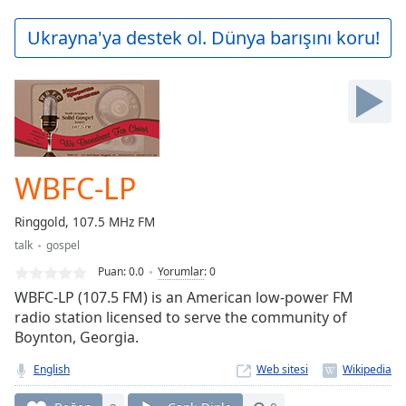
loading.
Play
Ukrayna'ya destek ol. Dünya barışını koru!
Video
Play
Skip
Backward
Skip
Forward
Mute
Current
WBFC-LP
Time
0:00
/
Ringgold, 107.5 MHz FM
Duration
-:-
talk
gospel
Loaded
:
0.00%
Puan:
0.0
Yorumlar
:
0
Stream
WBFC-LP (107.5 FM) is an American low-power FM
Type
LIVE
radio station licensed to serve the community of
Boynton, Georgia.
Seek to
live,
currently
English
Web sitesi
behind
live
LIVE