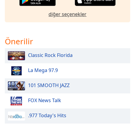
of
dialog
diğer seçenekler
window.
Escape
will
cancel
Önerilir
and
close
Classic Rock Florida
the
window.
La Mega 97.9
Text
Color
101 SMOOTH JAZZ
Opacity
FOX News Talk
.977 Today's Hits
Text
Background
Color