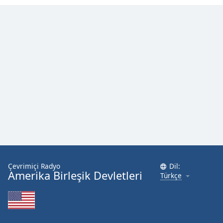
Opacity
Caption
Area
Background
Color
Opacity
Font
Size
Çevrimiçi Radyo
Dil:
Amerika Birleşik Devletleri
Türkçe
Text
Edge
Style