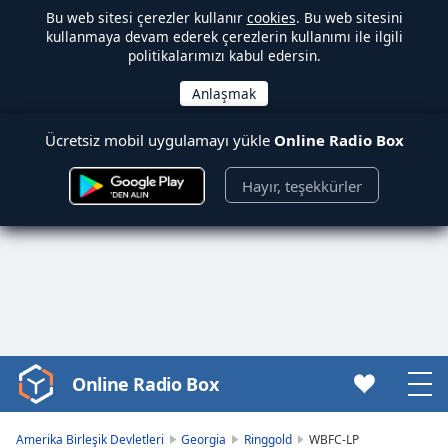
Bu web sitesi çerezler kullanır
cookies
. Bu web sitesini
kullanmaya devam ederek çerezlerin kullanımı ile ilgili
politikalarımızı kabul edersin.
Ücretsiz mobil uygulamayı yükle
Online Radio Box
Hayır, teşekkürler
Online Radio Box
Video
Player
is
Amerika Birleşik Devletleri
Georgia
Ringgold
WBFC-LP